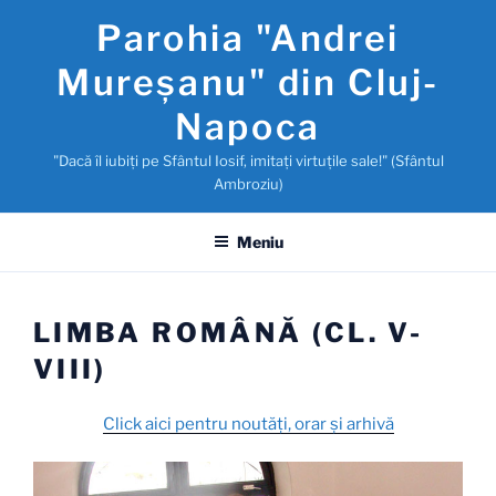
Sari
Parohia "Andrei
la
conținut
Mureşanu" din Cluj-
Napoca
"Dacă îl iubiţi pe Sfântul Iosif, imitaţi virtuţile sale!" (Sfântul
Ambroziu)
Meniu
LIMBA ROMÂNĂ (CL. V-
VIII)
Click aici pentru noutăţi, orar și arhivă