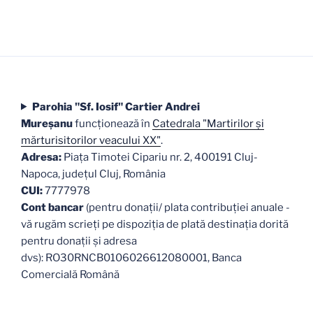
Parohia "Sf. Iosif" Cartier Andrei
Mureşanu
funcţionează în
Catedrala "Martirilor şi
mărturisitorilor veacului XX"
.
Adresa:
Piaţa Timotei Cipariu nr. 2, 400191 Cluj-
Napoca, judeţul Cluj, România
CUI:
7777978
Cont bancar
(pentru donații/ plata contribuției anuale -
vă rugăm scrieți pe dispoziția de plată destinația dorită
pentru donații și adresa
dvs): RO30RNCB0106026612080001, Banca
Comercială Română