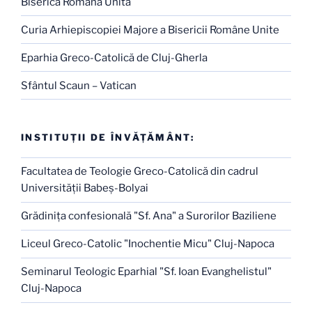
Biserica Română Unită
Curia Arhiepiscopiei Majore a Bisericii Române Unite
Eparhia Greco-Catolică de Cluj-Gherla
Sfântul Scaun – Vatican
INSTITUŢII DE ÎNVĂŢĂMÂNT:
Facultatea de Teologie Greco-Catolică din cadrul
Universităţii Babeş-Bolyai
Grădiniţa confesională "Sf. Ana" a Surorilor Baziliene
Liceul Greco-Catolic "Inochentie Micu" Cluj-Napoca
Seminarul Teologic Eparhial "Sf. Ioan Evanghelistul"
Cluj-Napoca