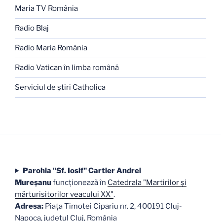
Maria TV România
Radio Blaj
Radio Maria România
Radio Vatican în limba română
Serviciul de ştiri Catholica
Parohia "Sf. Iosif" Cartier Andrei
Mureşanu
funcţionează în
Catedrala "Martirilor şi
mărturisitorilor veacului XX"
.
Adresa:
Piaţa Timotei Cipariu nr. 2, 400191 Cluj-
Napoca, judeţul Cluj, România