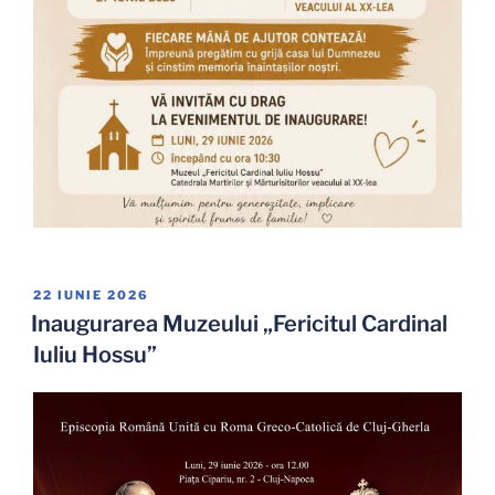
PUBLICAT
22 IUNIE 2026
PE
Inaugurarea Muzeului „Fericitul Cardinal
Iuliu Hossu”