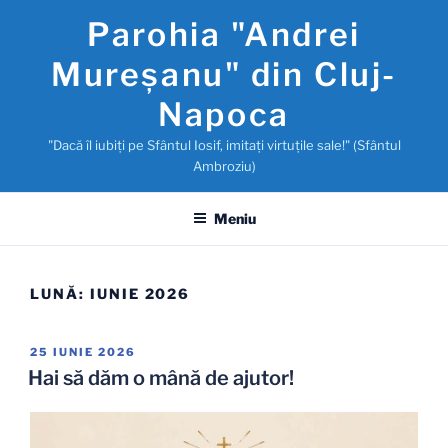
Sari
Parohia "Andrei
la
conținut
Mureşanu" din Cluj-
Napoca
"Dacă îl iubiţi pe Sfântul Iosif, imitaţi virtuţile sale!" (Sfântul
Ambroziu)
Meniu
LUNĂ:
IUNIE 2026
PUBLICAT
25 IUNIE 2026
PE
Hai să dăm o mână de ajutor!