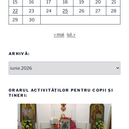
15
16
17
18
19
20
21
22
23
24
25
26
27
28
29
30
« mai
iul. »
ARHIVĂ:
Arhive
ORARUL ACTIVITĂȚILOR PENTRU COPII ȘI
TINERI: