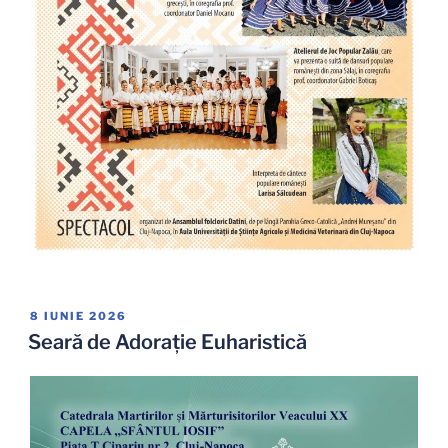
PUBLICAT
8 IUNIE 2026
PE
Seară de Adorație Euharistică