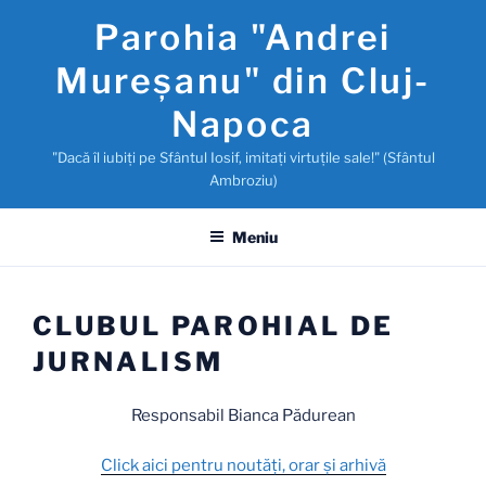
Sari
Parohia "Andrei
la
conținut
Mureşanu" din Cluj-
Napoca
"Dacă îl iubiţi pe Sfântul Iosif, imitaţi virtuţile sale!" (Sfântul
Ambroziu)
Meniu
CLUBUL PAROHIAL DE
JURNALISM
Responsabil Bianca Pădurean
Click aici pentru noutăţi, orar și arhivă