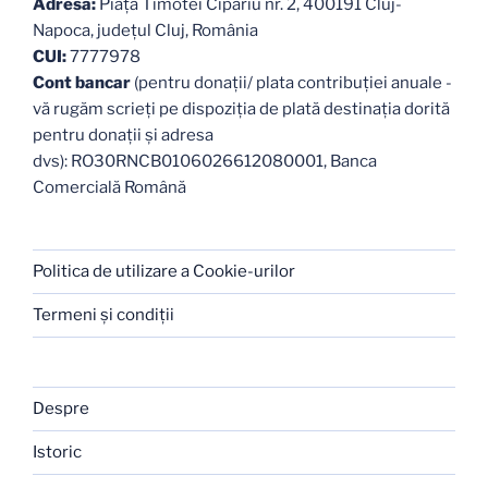
Adresa:
Piaţa Timotei Cipariu nr. 2, 400191 Cluj-
Napoca, judeţul Cluj, România
CUI:
7777978
Cont bancar
(pentru donații/ plata contribuției anuale -
vă rugăm scrieți pe dispoziția de plată destinația dorită
pentru donații și adresa
dvs): RO30RNCB0106026612080001, Banca
Comercială Română
Politica de utilizare a Cookie-urilor
Termeni şi condiţii
Despre
Istoric