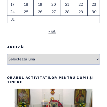
17
18
19
20
21
22
23
24
25
26
27
28
29
30
31
« iul.
ARHIVĂ:
Arhive
ORARUL ACTIVITĂȚILOR PENTRU COPII ȘI
TINERI: