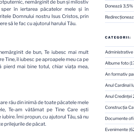
otputernic, nemărginit de bun şi milostiv
Donează 3,5%
, sper în iertarea păcatelor mele şi în
ritele Domnului nostru Isus Cristos, prin
Redirecţionează
e să le fac cu ajutorul harului Tău.
CATEGORII:
nemărginit de bun, Te iubesc mai mult
Administrative
tre Tine, îl iubesc pe aproapele meu ca pe
Albume foto
(1
 pierd mai bine totul, chiar viaţa mea,
An formativ pa
Anul Cardinal I
Anul Credinţei
e rău din inimă de toate păcatele mele
Construcţia Ca
 ele, Te-am vătămat pe Tine Care eşti
iubire. Îmi propun, cu ajutorul Tău, să nu
Documente ofi
 prilejurile de păcat.
Evenimente
(6