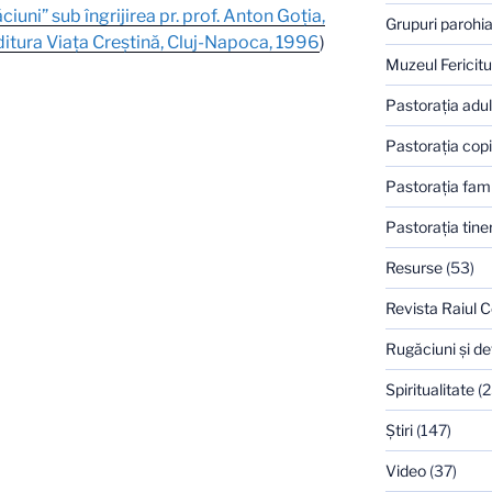
ciuni” sub îngrijirea pr. prof. Anton Goţia,
Grupuri parohia
ditura Viaţa Creştină, Cluj-Napoca, 1996
)
Muzeul Fericitu
Pastoraţia adulţ
Pastoraţia copi
Pastoraţia famil
Pastoraţia tiner
Resurse
(53)
Revista Raiul C
Rugăciuni şi de
Spiritualitate
(2
Ştiri
(147)
Video
(37)