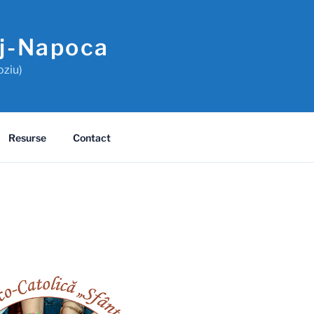
uj-Napoca
oziu)
Resurse
Contact