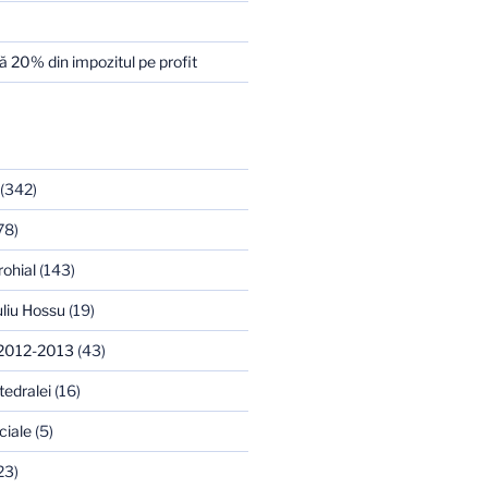
 20% din impozitul pe profit
(342)
78)
rohial
(143)
uliu Hossu
(19)
 2012-2013
(43)
tedralei
(16)
ciale
(5)
23)