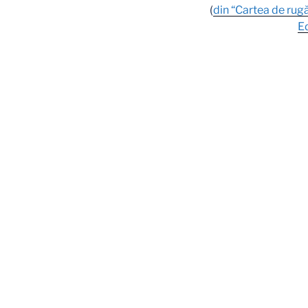
(
din “Cartea de rugă
E