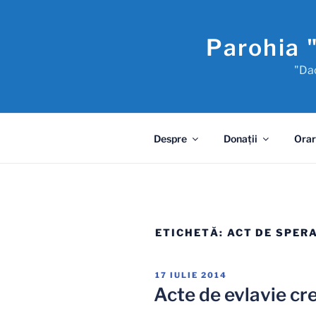
Sari
la
Parohia 
conținut
"Dac
Despre
Donaţii
Orar
ETICHETĂ:
ACT DE SPER
PUBLICAT
17 IULIE 2014
PE
Acte de evlavie cr