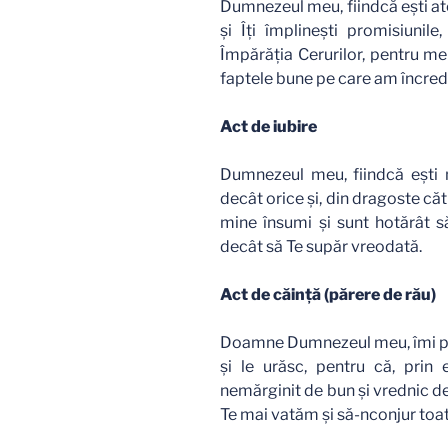
Dumnezeul meu, fiindcă eşti at
şi Îţi împlineşti promisiunile
Împărăţia Cerurilor, pentru me
faptele bune pe care am încreder
Act de iubire
Dumnezeul meu, fiindcă eşti 
decât orice şi, din dragoste că
mine însumi şi sunt hotărât să
decât să Te supăr vreodată.
Act de căinţă (părere de rău)
Doamne Dumnezeul meu, îmi par
şi le urăsc, pentru că, prin
nemărginit de bun şi vrednic de 
Te mai vatăm şi să-nconjur toate