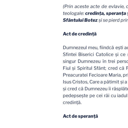
(Prin aceste acte de evlavie, cr
teologale:
credinţa, speranţa
Sfântului Botez
şi se pierd pr
Act de credinţă
Dumnezeul meu, fiindcă eşti ad
Sfintei Biserici Catolice şi c
singur Dumnezeu în trei pers
Fiul şi Spiritul Sfânt; cred c
Preacuratei Fecioare Maria, pr
Isus Cristos, Care a pătimit şi
şi cred că Dumnezeu îi răsplăte
pedepseşte pe cei răi cu iadul
credinţă.
Act de speranţă