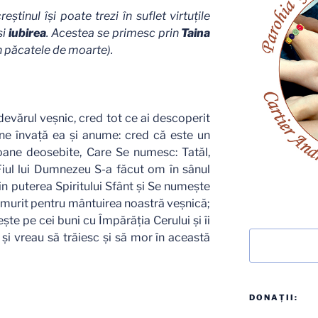
eştinul îşi poate trezi în suflet virtuţile
şi
iubirea
. Acestea se primesc prin
Taina
in păcatele de moarte).
evărul veşnic, cred tot ce ai descoperit
e ne învaţă ea şi anume: cred că este un
oane deosebite, Care Se numesc: Tatăl,
ă Fiul lui Dumnezeu S-a făcut om în sânul
in puterea Spiritului Sfânt şi Se numeşte
 a murit pentru mântuirea noastră veşnică;
şte pe cei buni cu Împărăţia Cerului şi îi
Caută
 şi vreau să trăiesc şi să mor în această
DONAȚII: