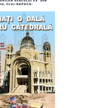
RILOR VEACULUI XX" DIN
IU, CLUJ-NAPOCA: