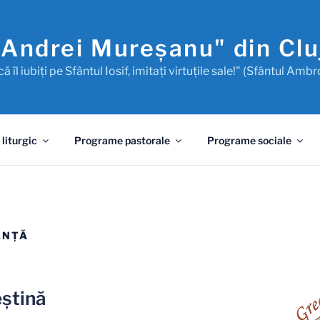
"Andrei Mureşanu" din Cl
ă îl iubiţi pe Sfântul Iosif, imitaţi virtuţile sale!" (Sfântul Ambr
 liturgic
Programe pastorale
Programe sociale
ANŢĂ
eştină