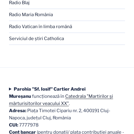
Radio Blaj
Radio Maria România
Radio Vatican în limba română
Serviciul de ştiri Catholica
Parohia "Sf. Iosif" Cartier Andrei
Mureşanu
funcţionează în
Catedrala "Martirilor şi
mărturisitorilor veacului XX"
.
Adresa:
Piaţa Timotei Cipariu nr. 2, 400191 Cluj-
Napoca, judeţul Cluj, România
CUI:
7777978
Cont bancar
(pentru donații/ plata contribuției anuale -