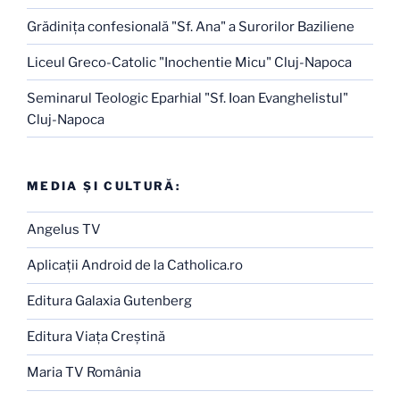
Grădiniţa confesională "Sf. Ana" a Surorilor Baziliene
Liceul Greco-Catolic "Inochentie Micu" Cluj-Napoca
Seminarul Teologic Eparhial "Sf. Ioan Evanghelistul"
Cluj-Napoca
MEDIA ŞI CULTURĂ:
Angelus TV
Aplicaţii Android de la Catholica.ro
Editura Galaxia Gutenberg
Editura Viaţa Creştină
Maria TV România