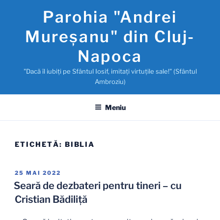
Sari
Parohia "Andrei
la
conținut
Mureşanu" din Cluj-
Napoca
"Dacă îl iubiţi pe Sfântul Iosif, imitaţi virtuţile sale!" (Sfântul
Ambroziu)
Meniu
ETICHETĂ:
BIBLIA
PUBLICAT
25 MAI 2022
PE
Seară de dezbateri pentru tineri – cu
Cristian Bădiliță