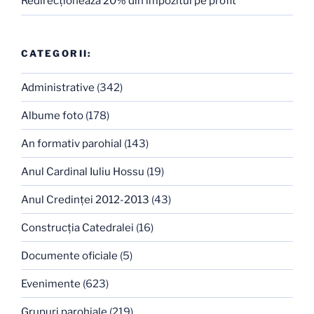
Redirecţionează 20% din impozitul pe profit
CATEGORII:
Administrative
(342)
Albume foto
(178)
An formativ parohial
(143)
Anul Cardinal Iuliu Hossu
(19)
Anul Credinţei 2012-2013
(43)
Construcţia Catedralei
(16)
Documente oficiale
(5)
Evenimente
(623)
Grupuri parohiale
(219)