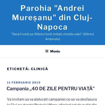
Sari
Parohia "Andrei
la
conținut
Mureşanu" din Cluj-
Napoca
"Dacă îl iubiţi pe Sfântul Iosif, imitaţi virtuţile sale!" (Sfântul
Ambroziu)
Meniu
ETICHETĂ:
CLINICĂ
PUBLICAT
11 FEBRUARIE 2015
PE
Campania „40 DE ZILE PENTRU VIAȚĂ”
Va invitam sa va alaturati campaniei ce se va desfasura
la Cluj pe durata Postului Mare, oferind cat de putin din