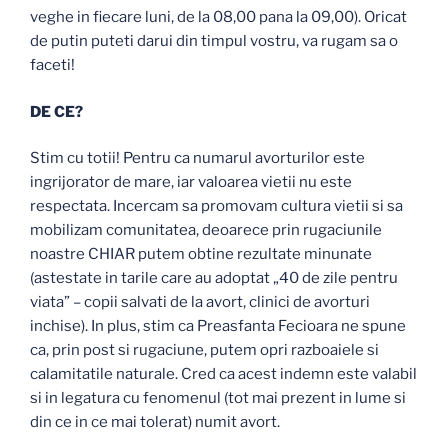
veghe in fiecare luni, de la 08,00 pana la 09,00). Oricat
de putin puteti darui din timpul vostru, va rugam sa o
faceti!
DE CE?
Stim cu totii! Pentru ca numarul avorturilor este
ingrijorator de mare, iar valoarea vietii nu este
respectata. Incercam sa promovam cultura vietii si sa
mobilizam comunitatea, deoarece prin rugaciunile
noastre CHIAR putem obtine rezultate minunate
(astestate in tarile care au adoptat „40 de zile pentru
viata” – copii salvati de la avort, clinici de avorturi
inchise). In plus, stim ca Preasfanta Fecioara ne spune
ca, prin post si rugaciune, putem opri razboaiele si
calamitatile naturale. Cred ca acest indemn este valabil
si in legatura cu fenomenul (tot mai prezent in lume si
din ce in ce mai tolerat) numit avort.