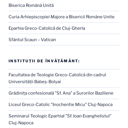
Biserica Română Unită
Curia Arhiepiscopiei Majore a Bisericii Române Unite
Eparhia Greco-Catolică de Cluj-Gherla
Sfântul Scaun – Vatican
INSTITUŢII DE ÎNVĂŢĂMÂNT:
Facultatea de Teologie Greco-Catolică din cadrul
Universităţii Babeş-Bolyai
Grădiniţa confesională "Sf. Ana" a Surorilor Baziliene
Liceul Greco-Catolic "Inochentie Micu" Cluj-Napoca
Seminarul Teologic Eparhial "Sf. Ioan Evanghelistul"
Cluj-Napoca