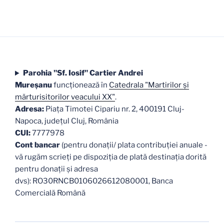
Parohia "Sf. Iosif" Cartier Andrei
Mureşanu
funcţionează în
Catedrala "Martirilor şi
mărturisitorilor veacului XX"
.
Adresa:
Piaţa Timotei Cipariu nr. 2, 400191 Cluj-
Napoca, judeţul Cluj, România
CUI:
7777978
Cont bancar
(pentru donații/ plata contribuției anuale -
vă rugăm scrieți pe dispoziția de plată destinația dorită
pentru donații și adresa
dvs): RO30RNCB0106026612080001, Banca
Comercială Română