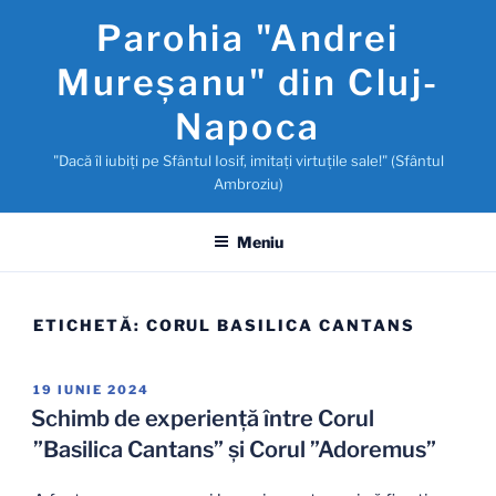
Sari
Parohia "Andrei
la
conținut
Mureşanu" din Cluj-
Napoca
"Dacă îl iubiţi pe Sfântul Iosif, imitaţi virtuţile sale!" (Sfântul
Ambroziu)
Meniu
ETICHETĂ:
CORUL BASILICA CANTANS
PUBLICAT
19 IUNIE 2024
PE
Schimb de experiență între Corul
”Basilica Cantans” și Corul ”Adoremus”