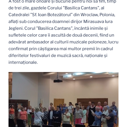
A fost o mare onoare și bucurie pentru noi să fim, timp
de trei zile, gazdele Corului ”Basilica Cantans”, al
Catedralei ”Sf. Ioan Botezătorul” din Wroclaw, Polonia,
aflați sub conducerea doamnei dirijor Mirasuava Iura
Jegleni. Corul ”Basilica Cantans”, încântă inimile și
sufletele celor care îi ascultă de două decenii, fiind un
adevărat ambasador al culturii muzicale poloneze, lucru
confirmat prin câștigarea mai multor premii în cadrul
diferitelor festivaluri de muzică sacră, naționale și
internaționale.