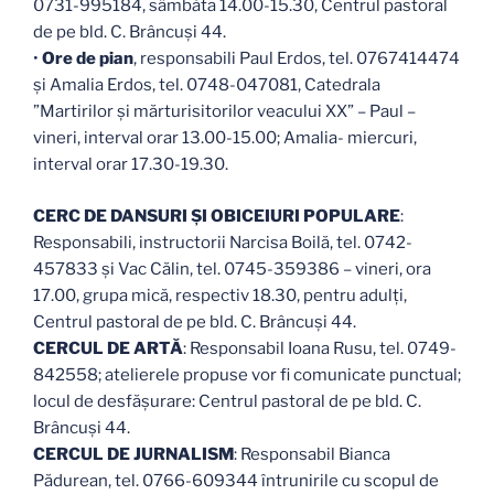
0731-995184, sâmbăta 14.00-15.30, Centrul pastoral
de pe bld. C. Brâncuși 44.
•
Ore de pian
, responsabili Paul Erdos, tel. 0767414474
și Amalia Erdos, tel. 0748-047081, Catedrala
”Martirilor și mărturisitorilor veacului XX” – Paul –
vineri, interval orar 13.00-15.00; Amalia- miercuri,
interval orar 17.30-19.30.
CERC DE DANSURI ȘI OBICEIURI POPULARE
:
Responsabili, instructorii Narcisa Boilă, tel. 0742-
457833 şi Vac Călin, tel. 0745-359386 – vineri, ora
17.00, grupa mică, respectiv 18.30, pentru adulți,
Centrul pastoral de pe bld. C. Brâncuși 44.
CERCUL DE ARTĂ
: Responsabil Ioana Rusu, tel. 0749-
842558; atelierele propuse vor fi comunicate punctual;
locul de desfășurare: Centrul pastoral de pe bld. C.
Brâncuși 44.
CERCUL DE JURNALISM
: Responsabil Bianca
Pădurean, tel. 0766-609344 întrunirile cu scopul de