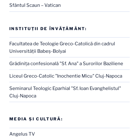
Sfântul Scaun – Vatican
INSTITUŢII DE ÎNVĂŢĂMÂNT:
Facultatea de Teologie Greco-Catolică din cadrul
Universităţii Babeş-Bolyai
Grădiniţa confesională "Sf. Ana" a Surorilor Baziliene
Liceul Greco-Catolic "Inochentie Micu" Cluj-Napoca
Seminarul Teologic Eparhial "Sf. Ioan Evanghelistul"
Cluj-Napoca
MEDIA ŞI CULTURĂ:
Angelus TV