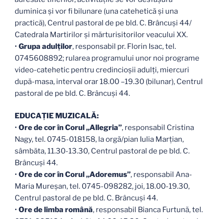
duminica și vor fi bilunare (una catehetică și una
practică), Centrul pastoral de pe bld. C. Brâncuși 44/
Catedrala Martirilor și mărturisitorilor veacului XX.
•
Grupa adulților
, responsabil pr. Florin Isac, tel.
0745608892; rularea programului unor noi programe
video-catehetic pentru credincioșii adulți, miercuri
după-masa, interval orar 18.00 –19.30 (bilunar), Centrul
pastoral de pe bld. C. Brâncuși 44.
EDUCAŢIE MUZICALĂ:
•
Ore de cor în Corul „Allegria”
, responsabil Cristina
Nagy, tel. 0745-018158, la orgă/pian Iulia Marțian,
sâmbăta, 11.30-13.30, Centrul pastoral de pe bld. C.
Brâncuși 44.
•
Ore de cor în Corul „Adoremus”
, responsabil Ana-
Maria Mureșan, tel. 0745-098282, joi, 18.00-19.30,
Centrul pastoral de pe bld. C. Brâncuși 44.
•
Ore de limba română
, responsabil Bianca Furtună, tel.