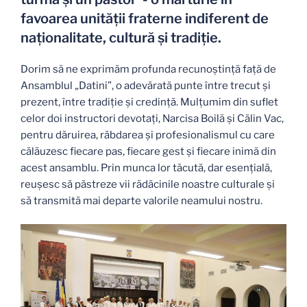
favoarea unității fraterne indiferent de
naționalitate, cultură și tradiție.
Dorim să ne exprimăm profunda recunoștință față de
Ansamblul „Datini”, o adevărată punte între trecut și
prezent, între tradiție și credință. Mulțumim din suflet
celor doi instructori devotați, Narcisa Boilă și Călin Vac,
pentru dăruirea, răbdarea și profesionalismul cu care
călăuzesc fiecare pas, fiecare gest și fiecare inimă din
acest ansamblu. Prin munca lor tăcută, dar esențială,
reușesc să păstreze vii rădăcinile noastre culturale și
să transmită mai departe valorile neamului nostru.