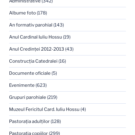
Administrative
(342)
Albume foto
(178)
An formativ parohial
(143)
Anul Cardinal Iuliu Hossu
(19)
Anul Credinţei 2012-2013
(43)
Construcţia Catedralei
(16)
Documente oficiale
(5)
Evenimente
(623)
Grupuri parohiale
(219)
Muzeul Fericitul Card. Iuliu Hossu
(4)
Pastoraţia adulţilor
(128)
Pastoraţia copiilor
(299)