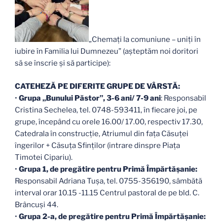
„Chemați la comuniune – uniți în
iubire în Familia lui Dumnezeu” (așteptăm noi doritori
să se înscrie și să participe):
CATEHEZĂ PE DIFERITE GRUPE DE VÂRSTĂ:
•
Grupa „Bunului Păstor”, 3-6 ani/ 7-9 ani
: Responsabil
Cristina Sechelea, tel. 0748-593411, în fiecare joi, pe
grupe, începând cu orele 16.00/ 17.00, respectiv 17.30,
Catedrala în construcție, Atriumul din faţa Căsuţei
îngerilor + Căsuța Sfinților (intrare dinspre Piața
Timotei Cipariu).
•
Grupa 1, de pregătire pentru Primă Împărtăşanie:
Responsabil Adriana Tușa, tel. 0755-356190, sâmbătă
interval orar 10.15 -11.15 Centrul pastoral de pe bld. C.
Brâncuși 44.
•
Grupa 2-a, de pregătire pentru Primă Împărtăşanie: