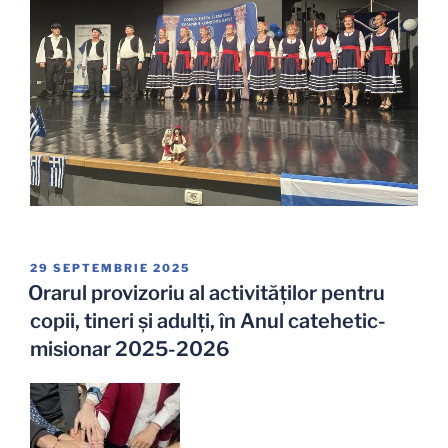
PUBLICAT
29 SEPTEMBRIE 2025
PE
Orarul provizoriu al activităților pentru
copii, tineri și adulți, în Anul catehetic-
misionar 2025-2026