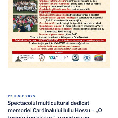
PUBLICAT
23 IUNIE 2025
PE
Spectacolul multicultural dedicat
memoriei Cardinalului Iuliu Hossu – „O
turmă și un păstor”- o mărturie în