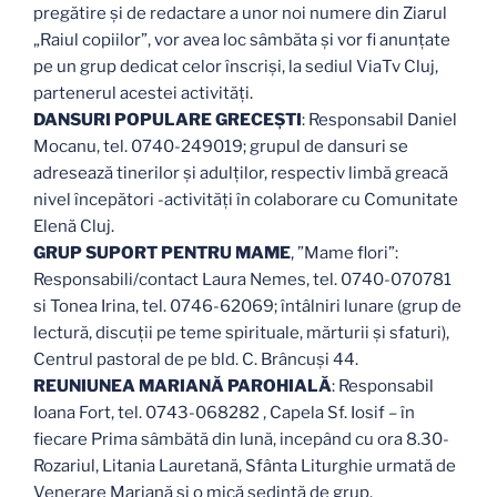
pregătire și de redactare a unor noi numere din Ziarul
„Raiul copiilor”, vor avea loc sâmbăta și vor fi anunțate
pe un grup dedicat celor înscriși, la sediul ViaTv Cluj,
partenerul acestei activități.
DANSURI POPULARE GRECEȘTI
: Responsabil Daniel
Mocanu, tel. 0740-249019; grupul de dansuri se
adresează tinerilor și adulților, respectiv limbă greacă
nivel începători -activități în colaborare cu Comunitate
Elenă Cluj.
GRUP SUPORT PENTRU MAME
, ”Mame flori”:
Responsabili/contact Laura Nemes, tel. 0740-070781
si Tonea Irina, tel. 0746-62069; întâlniri lunare (grup de
lectură, discuții pe teme spirituale, mărturii și sfaturi),
Centrul pastoral de pe bld. C. Brâncuși 44.
REUNIUNEA MARIANĂ PAROHIALĂ
: Responsabil
Ioana Fort, tel. 0743-068282 , Capela Sf. Iosif – în
fiecare Prima sâmbătă din lună, incepând cu ora 8.30-
Rozariul, Litania Lauretană, Sfânta Liturghie urmată de
Venerare Mariană și o mică ședință de grup.