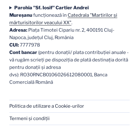
Parohia "Sf. Iosif" Cartier Andrei
Mureşanu
funcţionează în
Catedrala "Martirilor şi
mărturisitorilor veacului XX"
.
Adresa:
Piaţa Timotei Cipariu nr. 2, 400191 Cluj-
Napoca, judeţul Cluj, România
CUI:
7777978
Cont bancar
(pentru donații/ plata contribuției anuale -
vă rugăm scrieți pe dispoziția de plată destinația dorită
pentru donații și adresa
dvs): RO30RNCB0106026612080001, Banca
Comercială Română
Politica de utilizare a Cookie-urilor
Termeni şi condiţii