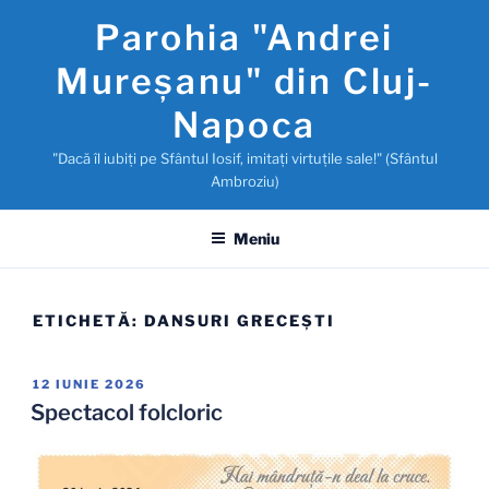
Sari
Parohia "Andrei
la
conținut
Mureşanu" din Cluj-
Napoca
"Dacă îl iubiţi pe Sfântul Iosif, imitaţi virtuţile sale!" (Sfântul
Ambroziu)
Meniu
ETICHETĂ:
DANSURI GRECEŞTI
PUBLICAT
12 IUNIE 2026
PE
Spectacol folcloric