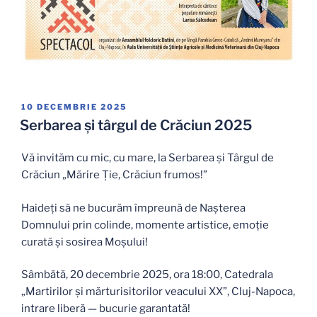
PUBLICAT
10 DECEMBRIE 2025
PE
Serbarea și târgul de Crăciun 2025
Vă invităm cu mic, cu mare, la Serbarea și Târgul de
Crăciun „Mărire Ție, Crăciun frumos!”
Haideți să ne bucurăm împreună de Nașterea
Domnului prin colinde, momente artistice, emoție
curată și sosirea Moșului!
Sâmbătă, 20 decembrie 2025, ora 18:00, Catedrala
„Martirilor și mărturisitorilor veacului XX”, Cluj-Napoca,
intrare liberă — bucurie garantată!