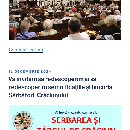
„Spectacolul
Continuă lectura
multicultural
dedicat
memoriei
PUBLICAT
11 DECEMBRIE 2024
PE
Cardinalului
Vă invităm să redescoperim și să
Iuliu
redescoperim semnificațiile și bucuria
Hossu
Sărbătorii Crăciunului
–
„O
turmă
și
un