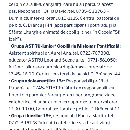
cei din cls. a III-a, dar și alții care nu au parcurs acest
pas, Responsabil Otilia David, tel. 0735-533763 –
Duminică, interval orar 10.15-11.15, Centrul pastoral de
pe bld. C. Brâncuși 44 (apoi participanții pot fi aduși la
Sfânta Liturghie animată de copii și tineri în Capela ”Sf.
Iosif”).
•
Grupa ASTRU-junior/ Copilăria Misionar Pontificală:
Asistent spiritual pr. Aurel Ana, tel. 0722-767898,
educator ASTRU Leonard Socaciu, tel. 0771-581050;
întâlniri bilunare duminica după-masa, interval orar
12.45- 16.00, Centrul pastoral de pe bld. C. Brâncuși 44.
•
Grupa adolescenților 13+:
Responsabili pr. Vlad
Pupăză, tel. 0745-611519; alături de responsabilii cu
tinerii din parohie; Parcurgerea unor programe video-
catehetice, bilunar, duminica după-masa, interval orar
17.00–19.00, Centrul pastoral de pe bld. C. Brâncuși 44.
•
Grupa tinerilor 18+
, responsabil Rodica Martin, tel.
0771-346128; întruniri catehetice și alte activități
adresate tinerilor, activitățile se vor desfășura