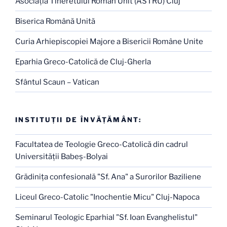
Asociaţia Tineretului Român Unit (ASTRU) Cluj
Biserica Română Unită
Curia Arhiepiscopiei Majore a Bisericii Române Unite
Eparhia Greco-Catolică de Cluj-Gherla
Sfântul Scaun – Vatican
INSTITUŢII DE ÎNVĂŢĂMÂNT:
Facultatea de Teologie Greco-Catolică din cadrul
Universităţii Babeş-Bolyai
Grădiniţa confesională "Sf. Ana" a Surorilor Baziliene
Liceul Greco-Catolic "Inochentie Micu" Cluj-Napoca
Seminarul Teologic Eparhial "Sf. Ioan Evanghelistul"