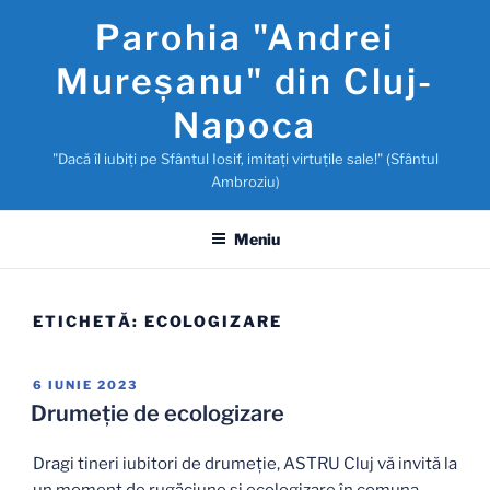
Sari
Parohia "Andrei
la
conținut
Mureşanu" din Cluj-
Napoca
"Dacă îl iubiţi pe Sfântul Iosif, imitaţi virtuţile sale!" (Sfântul
Ambroziu)
Meniu
ETICHETĂ:
ECOLOGIZARE
PUBLICAT
6 IUNIE 2023
PE
Drumeţie de ecologizare
Dragi tineri iubitori de drumeție, ASTRU Cluj vă invită la
un moment de rugăciune și ecologizare în comuna