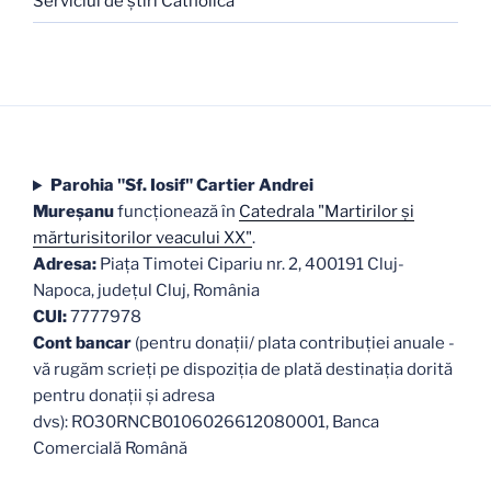
Serviciul de ştiri Catholica
Parohia "Sf. Iosif" Cartier Andrei
Mureşanu
funcţionează în
Catedrala "Martirilor şi
mărturisitorilor veacului XX"
.
Adresa:
Piaţa Timotei Cipariu nr. 2, 400191 Cluj-
Napoca, judeţul Cluj, România
CUI:
7777978
Cont bancar
(pentru donații/ plata contribuției anuale -
vă rugăm scrieți pe dispoziția de plată destinația dorită
pentru donații și adresa
dvs): RO30RNCB0106026612080001, Banca
Comercială Română