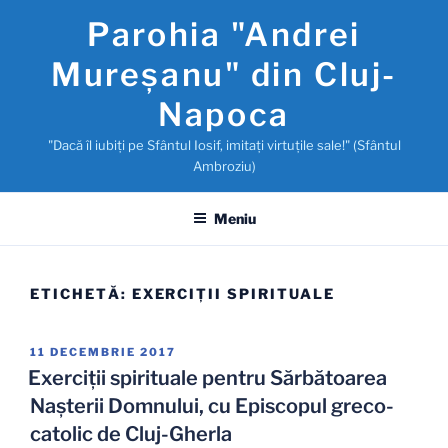
Sari
Parohia "Andrei
la
conținut
Mureşanu" din Cluj-
Napoca
"Dacă îl iubiţi pe Sfântul Iosif, imitaţi virtuţile sale!" (Sfântul
Ambroziu)
Meniu
ETICHETĂ:
EXERCIŢII SPIRITUALE
PUBLICAT
11 DECEMBRIE 2017
PE
Exerciţii spirituale pentru Sărbătoarea
Nașterii Domnului, cu Episcopul greco-
catolic de Cluj-Gherla