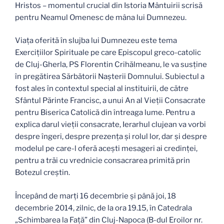
Hristos – momentul crucial din Istoria Mântuirii scrisă
pentru Neamul Omenesc de mâna lui Dumnezeu.
Viaţa oferită în slujba lui Dumnezeu este tema
Exerciţiilor Spirituale pe care Episcopul greco-catolic
de Cluj-Gherla, PS Florentin Crihălmeanu, le va susţine
în pregătirea Sărbătorii Naşterii Domnului. Subiectul a
fost ales în contextul special al instituirii, de către
Sfântul Părinte Francisc, a unui An al Vieţii Consacrate
pentru Biserica Catolică din întreaga lume. Pentru a
explica darul vieţii consacrate, Ierarhul clujean va vorbi
despre îngeri, despre prezenţa şi rolul lor, dar şi despre
modelul pe care-l oferă aceşti mesageri ai credinţei,
pentru a trăi cu vrednicie consacrarea primită prin
Botezul creştin.
Începând de marţi 16 decembrie şi până joi, 18
decembrie 2014, zilnic, de la ora 19.15, în Catedrala
„Schimbarea la Faţă” din Cluj-Napoca (B-dul Eroilor nr.