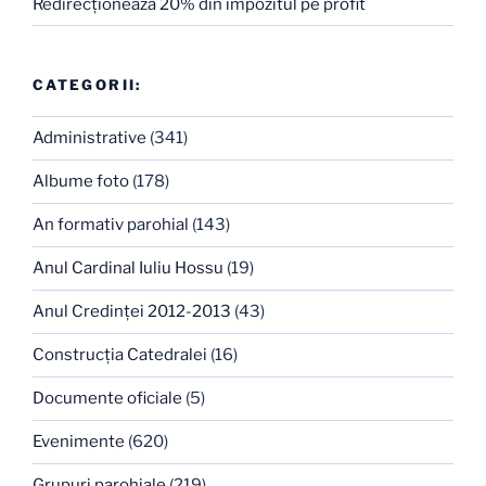
Redirecţionează 20% din impozitul pe profit
CATEGORII:
Administrative
(341)
Albume foto
(178)
An formativ parohial
(143)
Anul Cardinal Iuliu Hossu
(19)
Anul Credinţei 2012-2013
(43)
Construcţia Catedralei
(16)
Documente oficiale
(5)
Evenimente
(620)
Grupuri parohiale
(219)