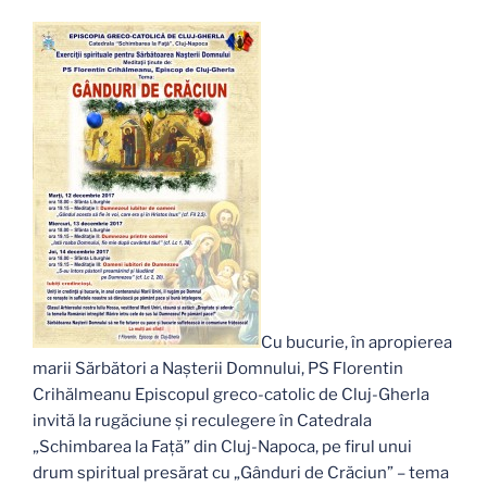
Cu bucurie, în apropierea
marii Sărbători a Naşterii Domnului, PS Florentin
Crihălmeanu Episcopul greco-catolic de Cluj-Gherla
invită la rugăciune şi reculegere în Catedrala
„Schimbarea la Faţă” din Cluj-Napoca, pe firul unui
drum spiritual presărat cu „Gânduri de Crăciun” – tema