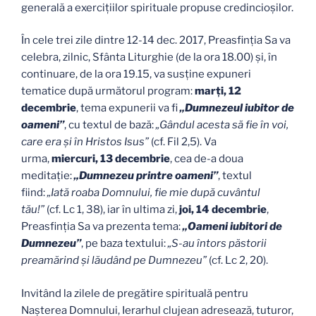
generală a exerciţiilor spirituale propuse credincioşilor.
În cele trei zile dintre 12-14 dec. 2017, Preasfinţia Sa va
celebra, zilnic, Sfânta Liturghie (de la ora 18.00) şi, în
continuare, de la ora 19.15, va susţine expuneri
tematice după următorul program:
marţi, 12
decembrie
, tema expunerii va fi
„Dumnezeul iubitor de
oameni”
, cu textul de bază:
„Gândul acesta să fie în voi,
care era și în Hristos Isus”
(cf. Fil 2,5). Va
urma,
miercuri, 13 decembrie
, cea de-a doua
meditaţie:
„Dumnezeu printre oameni”
, textul
fiind:
„Iată roaba Domnului, fie mie după cuvântul
tău!”
(cf. Lc 1, 38), iar în ultima zi,
joi, 14 decembrie
,
Preasfinţia Sa va prezenta tema:
„Oameni iubitori de
Dumnezeu”
, pe baza textului:
„S-au întors păstorii
preamărind și lăudând pe Dumnezeu”
(cf. Lc 2, 20).
Invitând la zilele de pregătire spirituală pentru
Naşterea Domnului, Ierarhul clujean adresează, tuturor,