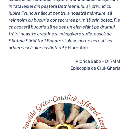
în faţa ieslei din peştera Bethleemului şi, privind cu
iubire Pruncul născut pentru a noastră mântuire, să
reînnoim cu bucurie consacrarea primită prin botez. Fie
ca această bucurie să ne dea un elan sfânt pe drumul
trăirii noastre creştine şi mângâiere sufletească de
Sfintele Sărbători! Bogate şi alese haruri cereşti, cu
arhierească binecuvântare!
† Florentin».
Viorica Sabo – DIRMM
Episcopia de Cluj-Gherla