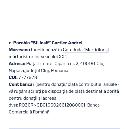
Parohia "Sf. Iosif" Cartier Andrei
Mureşanu
funcţionează în
Catedrala "Martirilor şi
mărturisitorilor veacului XX"
.
Adresa:
Piaţa Timotei Cipariu nr. 2, 400191 Cluj-
Napoca, judeţul Cluj, România
CUI:
7777978
Cont bancar
(pentru donații/ plata contribuției anuale -
vă rugăm scrieți pe dispoziția de plată destinația dorită
pentru donații și adresa
dvs): RO30RNCB0106026612080001, Banca
Comercială Română