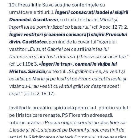
10), Preasfinţia Sa va susţine conferinţele cu
următoarele titluri: 1.
Îngerii consacraţi laudei şi slujirii
Domnului. Ascultarea
, cu textul de bază:
„Mihail şi
îngerii lui au pornit război cu balaurul.”
(cf. Apoc. 12,7); 2.
Îngeri vestitori şi oameni consacraţi slujirii Pruncului
divin. Castitatea
, pornind de la cuvântul îngerului
vestitor:
„Eu sunt Gabriel cel ce stă înaintea lui
Dumnezeu şi am fost trimis să-ţi binevestesc acestea.”
(cf. Lc 1,19); 3.
«Îngeri în trup», oameni în slujba lui
Hristos. Sărăcia
,
cu textul:
„Şi, grăbindu-se, au venit şi
au aflat pe Maria şi pe Iosif şi pe Prunc culcat în iesle şi
văzându-L, au vestit cuvântul grăit lor despre acest
copil.”
(cf. Lc 2, 16-17).
Invitând la pregătire spirituală pentru a-L primi în suflet
pe Hristos care renaşte, PS Florentin adresează,
tuturor, urarea: «
Precum îngerii cerului au ales liber să-
L laude şi să-L slujească pe Domnul şi noi, creştinii de
astăzi, la Sărbătoarea Naşterii Domnului, să ne aşezăm