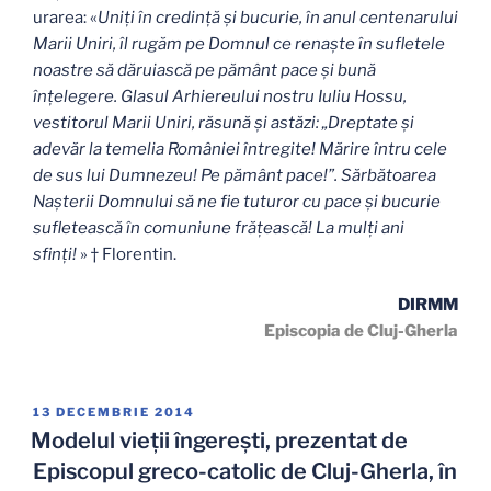
urarea: «
Uniți în credinţă şi bucurie, în anul centenarului
Marii Uniri, îl rugăm pe Domnul ce renaște în sufletele
noastre să dăruiască pe pământ pace și bună
înțelegere. Glasul Arhiereului nostru Iuliu Hossu,
vestitorul Marii Uniri, răsună și astăzi: „Dreptate și
adevăr la temelia României întregite!
Mărire întru cele
de sus lui Dumnezeu! Pe pământ pace!”. Sărbătoarea
Nașterii Domnului să ne fie tuturor cu pace și bucurie
sufletească în comuniune frățească! La mulți ani
sfinți!
»
† Florentin.
DIRMM
Episcopia de Cluj-Gherla
PUBLICAT
13 DECEMBRIE 2014
PE
Modelul vieţii îngereşti, prezentat de
Episcopul greco-catolic de Cluj-Gherla, în