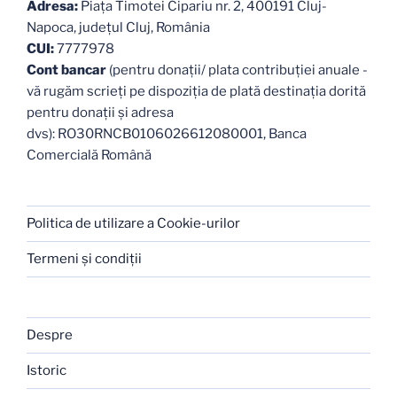
Adresa:
Piaţa Timotei Cipariu nr. 2, 400191 Cluj-
Napoca, judeţul Cluj, România
CUI:
7777978
Cont bancar
(pentru donații/ plata contribuției anuale -
vă rugăm scrieți pe dispoziția de plată destinația dorită
pentru donații și adresa
dvs): RO30RNCB0106026612080001, Banca
Comercială Română
Politica de utilizare a Cookie-urilor
Termeni şi condiţii
Despre
Istoric