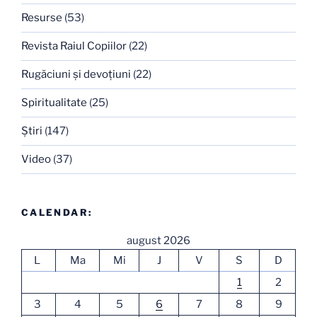
Resurse
(53)
Revista Raiul Copiilor
(22)
Rugăciuni şi devoţiuni
(22)
Spiritualitate
(25)
Ştiri
(147)
Video
(37)
CALENDAR:
august 2026
L
Ma
Mi
J
V
S
D
1
2
3
4
5
6
7
8
9