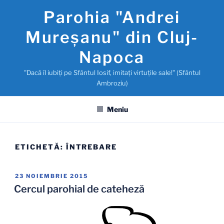
Sari
Parohia "Andrei
la
conținut
Mureşanu" din Cluj-
Napoca
"Dacă îl iubiţi pe Sfântul Iosif, imitaţi virtuţile sale!" (Sfântul
Ambroziu)
Meniu
ETICHETĂ:
ÎNTREBARE
PUBLICAT
23 NOIEMBRIE 2015
PE
Cercul parohial de cateheză