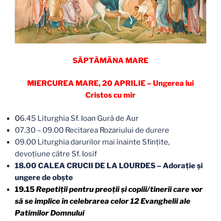
SĂPTĂMÂNA MARE
MIERCUREA MARE, 20 APRILIE – Ungerea lui
Cristos cu mir
0
6.45 Liturghia Sf. Ioan Gură de Aur
07.30 – 09.00 Recitarea Rozariului de durere
09.00 Liturghia darurilor mai înainte Sfințite,
devoţiune către Sf. Iosif
18.00 CALEA CRUCII DE LA LOURDES – Adorație și
ungere de obşte
19.15
Repetiţii pentru preoții și copiii/tinerii care vor
să se implice în celebrarea celor 12 Evanghelii ale
Patimilor Domnului