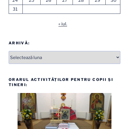
24
25
26
27
28
29
30
31
« iul.
ARHIVĂ:
Arhive
ORARUL ACTIVITĂȚILOR PENTRU COPII ȘI
TINERI: