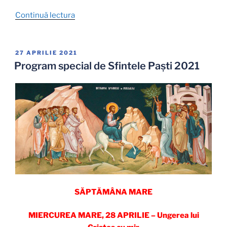
„Program
Continuă lectura
special
de
Sfintele
PUBLICAT
27 APRILIE 2021
PE
Paști
Program special de Sfintele Paști 2021
2022”
SĂPTĂMÂNA MARE
MIERCUREA MARE, 28 APRILIE – Ungerea lui