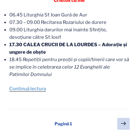
Cristos cu mir
06.45 Liturghia Sf. Ioan Gură de Aur
07.30 – 09.00 Recitarea Rozariului de durere
09.00 Liturghia darurilor mai înainte Sfințite,
devoţiune către Sf. Iosif
17.30 CALEA CRUCII DE LA LOURDES – Adorație și
ungere de obşte
18.45
Repetiţii pentru preoții și copiii/tinerii care vor să
se implice în celebrarea celor 12 Evanghelii ale
Patimilor Domnului
„Program
Continuă lectura
special
de
Sfintele
Paști
Paginație
Pagi
Pagină
1
2021”
urmă
articole