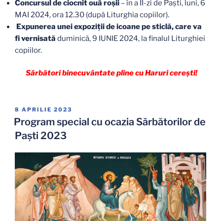
Concursul de ciocnit ouă roșii
– în a II-zi de Paști, luni, 6
MAI 2024, ora 12.30 (după Liturghia copiilor).
Expunerea unei expoziții de icoane pe sticlă, care va
fi vernisată
duminică, 9 IUNIE 2024, la finalul Liturghiei
copiilor.
Sărbători binecuvântate pline cu Haruri cerești!
PUBLICAT
8 APRILIE 2023
PE
Program special cu ocazia Sărbătorilor de
Paşti 2023