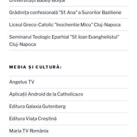
Universităţii Babeş-Bolyai
Grădiniţa confesională "Sf. Ana" a Surorilor Baziliene
Liceul Greco-Catolic "Inochentie Micu" Cluj-Napoca
Seminarul Teologic Eparhial "Sf. Ioan Evanghelistul"
Cluj-Napoca
MEDIA ŞI CULTURĂ:
Angelus TV
Aplicaţii Android de la Catholica.ro
Editura Galaxia Gutenberg
Editura Viaţa Creştină
Maria TV România