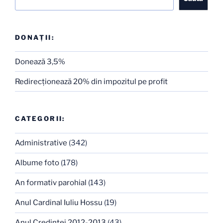
DONAȚII:
Donează 3,5%
Redirecţionează 20% din impozitul pe profit
CATEGORII:
Administrative
(342)
Albume foto
(178)
An formativ parohial
(143)
Anul Cardinal Iuliu Hossu
(19)
Anul Credinţei 2012-2013
(43)