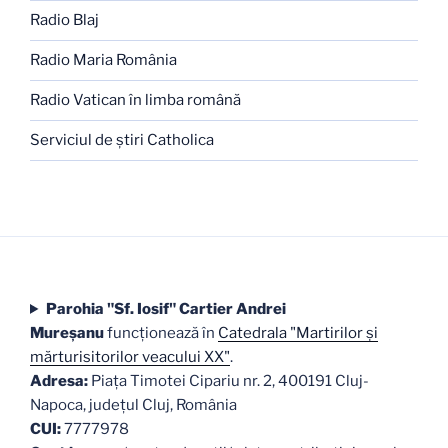
Radio Blaj
Radio Maria România
Radio Vatican în limba română
Serviciul de ştiri Catholica
Parohia "Sf. Iosif" Cartier Andrei
Mureşanu
funcţionează în
Catedrala "Martirilor şi
mărturisitorilor veacului XX"
.
Adresa:
Piaţa Timotei Cipariu nr. 2, 400191 Cluj-
Napoca, judeţul Cluj, România
CUI:
7777978