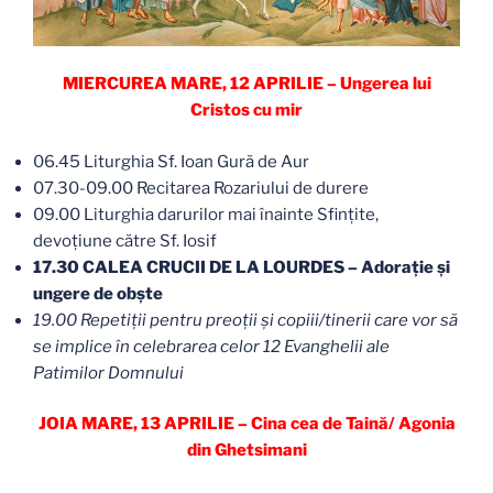
MIERCUREA MARE, 12 APRILIE – Ungerea lui
Cristos cu mir
06.45 Liturghia Sf. Ioan Gură de Aur
07.30-09.00 Recitarea Rozariului de durere
09.00 Liturghia darurilor mai înainte Sfințite,
devoţiune către Sf. Iosif
17.30 CALEA CRUCII DE LA LOURDES – Adorație și
ungere de obşte
19.00 Repetiţii pentru preoții și copiii/tinerii care vor să
se implice în celebrarea celor 12 Evanghelii ale
Patimilor Domnului
JOIA MARE, 13 APRILIE – Cina cea de Taină/ Agonia
din Ghetsimani