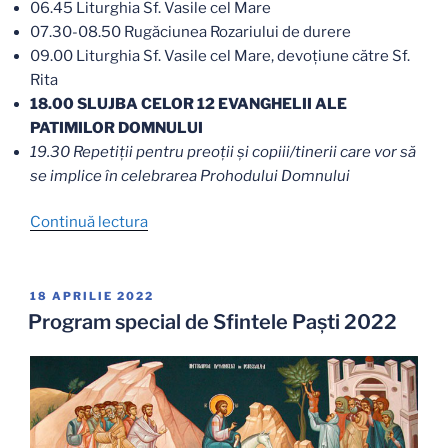
06.45 Liturghia Sf. Vasile cel Mare
07.30-08.50 Rugăciunea Rozariului de durere
09.00 Liturghia Sf. Vasile cel Mare, devoţiune către Sf.
Rita
18.00 SLUJBA CELOR 12 EVANGHELII ALE
PATIMILOR DOMNULUI
19.30 Repetiții pentru preoții și copiii/tinerii care vor să
se implice în celebrarea Prohodului Domnului
„Program
Continuă lectura
special
cu
ocazia
PUBLICAT
18 APRILIE 2022
PE
Sărbătorilor
Program special de Sfintele Paști 2022
de
Paşti
2023”