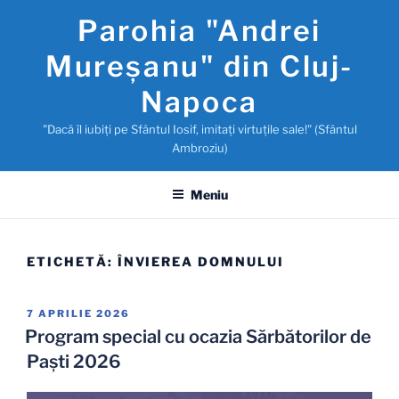
Sari
Parohia "Andrei
la
conținut
Mureşanu" din Cluj-
Napoca
"Dacă îl iubiţi pe Sfântul Iosif, imitaţi virtuţile sale!" (Sfântul
Ambroziu)
Meniu
ETICHETĂ:
ÎNVIEREA DOMNULUI
PUBLICAT
7 APRILIE 2026
PE
Program special cu ocazia Sărbătorilor de
Paşti 2026