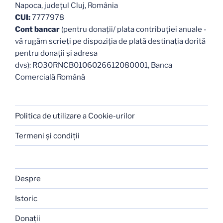
Napoca, judeţul Cluj, România
CUI:
7777978
Cont bancar
(pentru donații/ plata contribuției anuale -
vă rugăm scrieți pe dispoziția de plată destinația dorită
pentru donații și adresa
dvs): RO30RNCB0106026612080001, Banca
Comercială Română
Politica de utilizare a Cookie-urilor
Termeni şi condiţii
Despre
Istoric
Donaţii