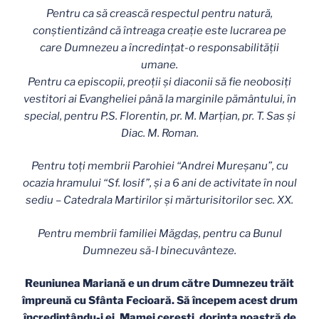
Pentru ca să crească respectul pentru natură,
conştientizând că întreaga creaţie este lucrarea pe
care Dumnezeu a încredinţat-o responsabilităţii
umane.
Pentru ca episcopii, preoţii şi diaconii să fie neobosiţi
vestitori ai Evangheliei până la marginile pământului, în
special, pentru P.S. Florentin, pr. M. Marţian, pr. T. Sas şi
Diac. M. Roman.
Pentru toţi membrii Parohiei “Andrei Mureşanu”, cu
ocazia hramului “Sf. Iosif”, şi a 6 ani de activitate în noul
sediu – Catedrala Martirilor şi mărturisitorilor sec. XX.
Pentru membrii familiei M
ăgdaş
, pentru ca Bunul
Dumnezeu să-I binecuvânteze.
Reuniunea Mariană e un drum către Dumnezeu trăit
împreună cu Sfânta Fecioară. Să începem acest drum
încredinţându-i ei, Mamei cereşti, dorinţa noastră de