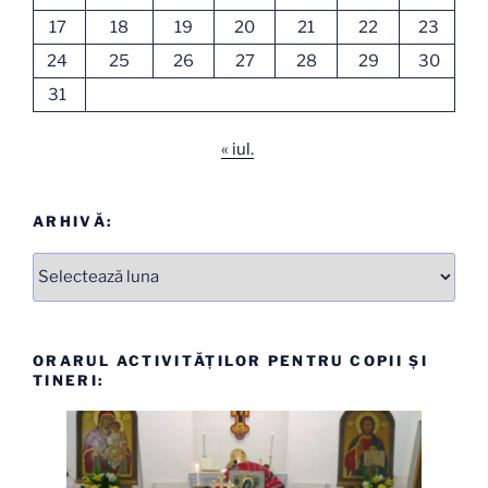
17
18
19
20
21
22
23
24
25
26
27
28
29
30
31
« iul.
ARHIVĂ:
Arhive
ORARUL ACTIVITĂȚILOR PENTRU COPII ȘI
TINERI: