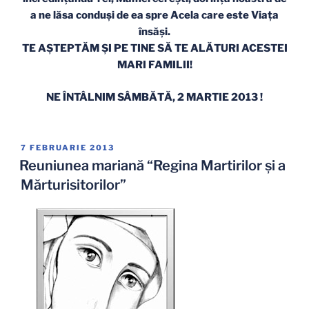
a ne lăsa conduşi de ea spre Acela care este Viaţa
însăşi.
TE AŞTEPTĂM ŞI PE TINE SĂ TE ALĂTURI ACESTEI
MARI FAMILII!
NE ÎNTÂLNIM SÂMBĂTĂ, 2 MARTIE 2013 !
PUBLICAT
7 FEBRUARIE 2013
PE
Reuniunea mariană “Regina Martirilor şi a
Mărturisitorilor”