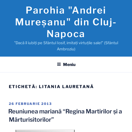
Sari
Parohia "Andrei
la
conținut
Mureşanu" din Cluj-
Napoca
"Dacă îl iubiţi pe Sfântul Iosif, imitaţi virtuţile sale!" (Sfântul
Ambroziu)
Meniu
ETICHETĂ:
LITANIA LAURETANĂ
PUBLICAT
26 FEBRUARIE 2013
PE
Reuniunea mariană “Regina Martirilor şi a
Mărturisitorilor”