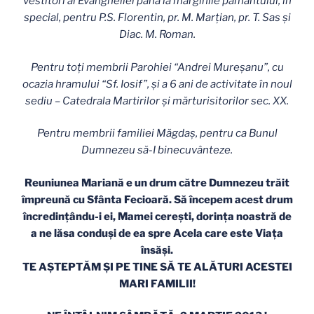
vestitori ai Evangheliei până la marginile pământului, în
special, pentru P.S. Florentin, pr. M. Marţian, pr. T. Sas şi
Diac. M. Roman.
Pentru toţi membrii Parohiei “Andrei Mureşanu”, cu
ocazia hramului “Sf. Iosif”, şi a 6 ani de activitate în noul
sediu – Catedrala Martirilor şi mărturisitorilor sec. XX.
Pentru membrii familiei M
ăgdaş
, pentru ca Bunul
Dumnezeu să-I binecuvânteze.
Reuniunea Mariană e un drum către Dumnezeu trăit
împreună cu Sfânta Fecioară. Să începem acest drum
încredinţându-i ei, Mamei cereşti, dorinţa noastră de
a ne lăsa conduşi de ea spre Acela care este Viaţa
însăşi.
TE AŞTEPTĂM ŞI PE TINE SĂ TE ALĂTURI ACESTEI
MARI FAMILII!