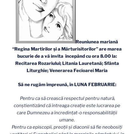
Reuniunea mariană
“Regina Martirilor şi a Mărturisitorilor” are marea
bucurie de a vă invita începând cu ora 8.00 la:
Recitarea Rozariului; Litania Lauretană; Sfânta
Liturghie; Venerarea Fecioarei Maria
Să ne rugăm împreună, în LUNA FEBRUARIE:
Pentru ca să crească respectul pentru natură,
conştientizând că întreaga creaţie este lucrarea pe
care Dumnezeu a încredinţat-o responsabilităţii
umane.
Pentru ca episcopii, preoţii şi diaconii să fie neobosiţi