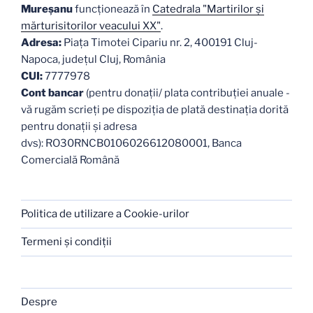
Mureşanu
funcţionează în
Catedrala "Martirilor şi
mărturisitorilor veacului XX"
.
Adresa:
Piaţa Timotei Cipariu nr. 2, 400191 Cluj-
Napoca, judeţul Cluj, România
CUI:
7777978
Cont bancar
(pentru donații/ plata contribuției anuale -
vă rugăm scrieți pe dispoziția de plată destinația dorită
pentru donații și adresa
dvs): RO30RNCB0106026612080001, Banca
Comercială Română
Politica de utilizare a Cookie-urilor
Termeni şi condiţii
Despre