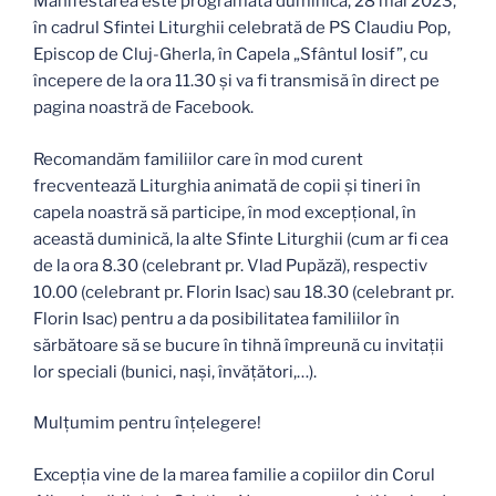
Manifestarea este programată duminică, 28 mai 2023,
în cadrul Sfintei Liturghii celebrată de PS Claudiu Pop,
Episcop de Cluj-Gherla, în Capela „Sfântul Iosif”, cu
începere de la ora 11.30 și va fi transmisă în direct pe
pagina noastră de Facebook.
Recomandăm familiilor care în mod curent
frecventează Liturghia animată de copii și tineri în
capela noastră să participe, în mod excepțional, în
această duminică, la alte Sfinte Liturghii (cum ar fi cea
de la ora 8.30 (celebrant pr. Vlad Pupăză), respectiv
10.00 (celebrant pr. Florin Isac) sau 18.30 (celebrant pr.
Florin Isac) pentru a da posibilitatea familiilor în
sărbătoare să se bucure în tihnă împreună cu invitații
lor speciali (bunici, nași, învățători,…).
Mulțumim pentru înțelegere!
Excepția vine de la marea familie a copiilor din Corul