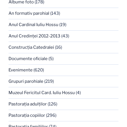
Albume foto
(178)
An formativ parohial
(143)
Anul Cardinal Iuliu Hossu
(19)
Anul Credinţei 2012-2013
(43)
Construcţia Catedralei
(16)
Documente oficiale
(5)
Evenimente
(620)
Grupuri parohiale
(219)
Muzeul Fericitul Card. Iuliu Hossu
(4)
Pastoraţia adulţilor
(126)
Pastoraţia copiilor
(296)
Pastoraţia familiilor
(74)