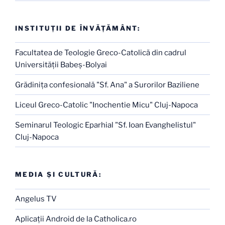
INSTITUŢII DE ÎNVĂŢĂMÂNT:
Facultatea de Teologie Greco-Catolică din cadrul
Universităţii Babeş-Bolyai
Grădiniţa confesională "Sf. Ana" a Surorilor Baziliene
Liceul Greco-Catolic "Inochentie Micu" Cluj-Napoca
Seminarul Teologic Eparhial "Sf. Ioan Evanghelistul"
Cluj-Napoca
MEDIA ŞI CULTURĂ:
Angelus TV
Aplicaţii Android de la Catholica.ro