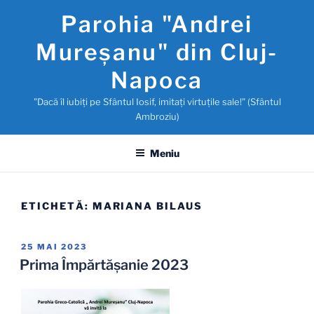
Sari
Parohia "Andrei
la
conținut
Mureşanu" din Cluj-
Napoca
"Dacă îl iubiţi pe Sfântul Iosif, imitaţi virtuţile sale!" (Sfântul
Ambroziu)
Meniu
ETICHETĂ:
MARIANA BILAUS
PUBLICAT
25 MAI 2023
PE
Prima Împărtășanie 2023