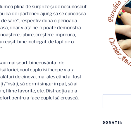
 lumea plină de surprize şi de necunoscut
neau că doi parteneri ajung să se cunoască
 de sare”, respectiv după o perioadă
 aşa, doar viaţa ne-o poate demonstra.
noaştere, iubire, creştere împreună,
 reuşit, bine închegat, de fapt de o
”.
sau mai scurt, binecuvântat de
toriei, noul cuplu îşi începe viaţa
 alături de cineva, mai ales când ai fost
i / însăţi, să dormi singur în pat, să ai
n, filme favorite, etc. Distracţia abia
Caută
efort pentru a face cuplul să crească.
DONAȚII: