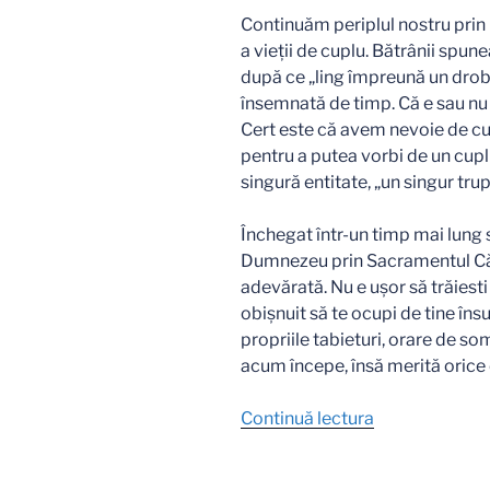
Continuăm periplul nostru prin
a vieţii de cuplu. Bătrânii spu
după ce „ling împreună un drob
însemnată de timp. Că e sau nu
Cert este că avem nevoie de cu
pentru a putea vorbi de un cuplu
singură entitate, „un singur trup
Închegat într-un timp mai lung 
Dumnezeu prin Sacramentul Căsă
adevărată. Nu e uşor să trăiesti
obişnuit să te ocupi de tine însuţ
propriile tabieturi, orare de som
acum începe, însă merită orice 
„„…
Continuă lectura
Creşteţi…”
(1)”