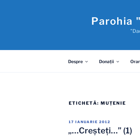
Sari
la
Parohia 
conținut
"Dac
Despre
Donaţii
Orar
ETICHETĂ:
MUȚENIE
PUBLICAT
17 IANUARIE 2012
PE
„…Creşteţi…” (1)