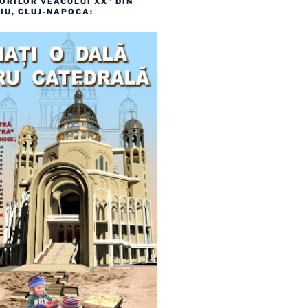
RILOR VEACULUI XX" DIN
IU, CLUJ-NAPOCA: