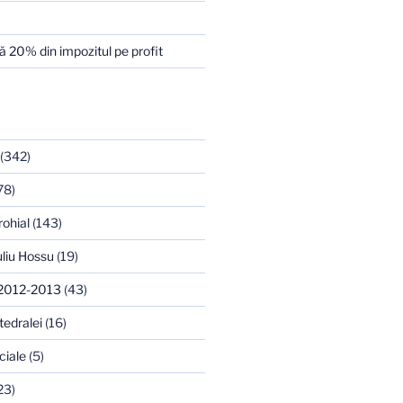
 20% din impozitul pe profit
(342)
78)
rohial
(143)
uliu Hossu
(19)
 2012-2013
(43)
tedralei
(16)
ciale
(5)
23)