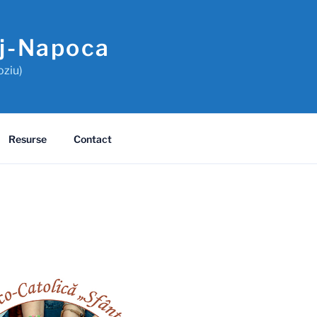
uj-Napoca
oziu)
Resurse
Contact