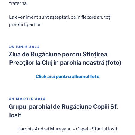
fraternă.
La eveniment sunt așteptați, ca în fiecare an, toți
preoții Eparhiei.
PUBLICAT
16 IUNIE 2012
PE
Ziua de Rugăciune pentru Sfinţirea
Preoţilor la Cluj în parohia noastră (foto)
Click aici pentru albumul foto
PUBLICAT
24 MARTIE 2012
PE
Grupul parohial de Rugăciune Copiii Sf.
Iosif
Parohia Andrei Mureşanu – Capela Sfântul Iosif