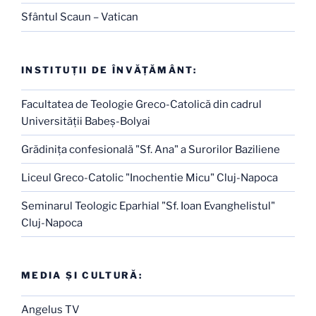
Sfântul Scaun – Vatican
INSTITUŢII DE ÎNVĂŢĂMÂNT:
Facultatea de Teologie Greco-Catolică din cadrul
Universităţii Babeş-Bolyai
Grădiniţa confesională "Sf. Ana" a Surorilor Baziliene
Liceul Greco-Catolic "Inochentie Micu" Cluj-Napoca
Seminarul Teologic Eparhial "Sf. Ioan Evanghelistul"
Cluj-Napoca
MEDIA ŞI CULTURĂ:
Angelus TV