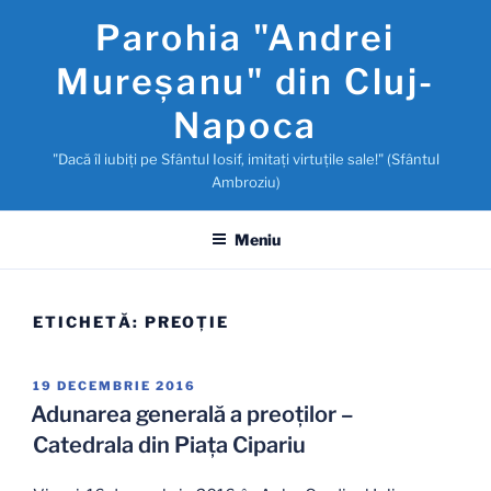
Sari
Parohia "Andrei
la
conținut
Mureşanu" din Cluj-
Napoca
"Dacă îl iubiţi pe Sfântul Iosif, imitaţi virtuţile sale!" (Sfântul
Ambroziu)
Meniu
ETICHETĂ:
PREOŢIE
PUBLICAT
19 DECEMBRIE 2016
PE
Adunarea generală a preoților –
Catedrala din Piaţa Cipariu