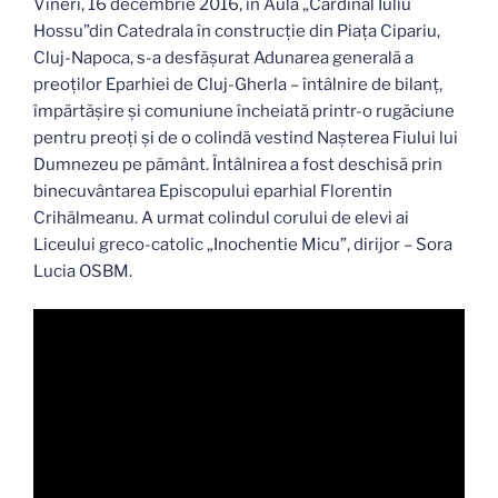
Vineri, 16 decembrie 2016, în Aula „Cardinal Iuliu
Hossu”din Catedrala în construcţie din Piaţa Cipariu,
Cluj-Napoca, s-a desfăşurat Adunarea generală a
preoţilor Eparhiei de Cluj-Gherla – întâlnire de bilanţ,
împărtăşire şi comuniune încheiată printr-o rugăciune
pentru preoţi şi de o colindă vestind Naşterea Fiului lui
Dumnezeu pe pământ. Întâlnirea a fost deschisă prin
binecuvântarea Episcopului eparhial Florentin
Crihălmeanu. A urmat colindul corului de elevi ai
Liceului greco-catolic „Inochentie Micu”, dirijor – Sora
Lucia OSBM.