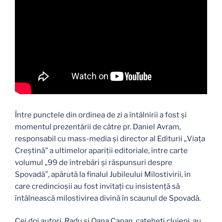
Între punctele din ordinea de zi a întâlnirii a fost şi
momentul prezentării de către pr. Daniel Avram,
responsabil cu mass-media şi director al Editurii „Viaţa
Creştină” a ultimelor apariţii editoriale, între carte
volumul „99 de întrebări și răspunsuri despre
Spovadă”, apărută la finalul Jubileului Milostivirii, în
care credincioșii au fost invitați cu insistență să
întâlnească milostivirea divină în scaunul de Spovadă.
Cei doi autori, Radu și Oana Capan, cateheți clujeni, au