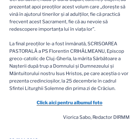
prezentat apoi preoţilor acest volum care „dorește să
vină în ajutorul tinerilor și al adulților, fie că practică
frecvent acest Sacrament, fie că au nevoie să
redescopere importanța lui în viața lor”.
La final preoţilor le-a fost înmânată, SCRISOAREA
PASTORALĂ a PS Florentin CRIHĂLMEANU, Episcop
greco-catolic de Cluj-Gherla, la mărita Sărbătoare a
Naşterii după trup a Domnului şi Dumnezeului şi
Mântuitorului nostru Isus Hristos, pe care aceştia o vor
prezenta credincioşilor, la 25 decembrie în cadrul
Sfintei Liturghii Solemne din prima zi de Crăciun.
Click aici pentru albumul foto
Viorica Sabo, Redactor DIRMM