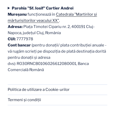
Parohia "Sf. Iosif" Cartier Andrei
Mureşanu
funcţionează în
Catedrala "Martirilor şi
mărturisitorilor veacului XX"
.
Adresa:
Piaţa Timotei Cipariu nr. 2, 400191 Cluj-
Napoca, judeţul Cluj, România
CUI:
7777978
Cont bancar
(pentru donații/ plata contribuției anuale -
vă rugăm scrieți pe dispoziția de plată destinația dorită
pentru donații și adresa
dvs): RO30RNCB0106026612080001, Banca
Comercială Română
Politica de utilizare a Cookie-urilor
Termeni şi condiţii