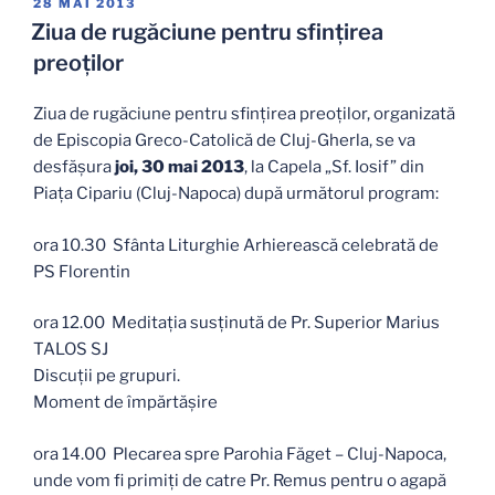
PUBLICAT
28 MAI 2013
PE
Ziua de rugăciune pentru sfințirea
preoților
Ziua de rugăciune pentru sfințirea preoților, organizată
de Episcopia Greco-Catolică de Cluj-Gherla, se va
desfășura
joi, 30 mai 2013
, la Capela „Sf. Iosif” din
Piața Cipariu (Cluj-Napoca) după următorul program:
ora 10.30 Sfânta Liturghie Arhierească celebrată de
PS Florentin
ora 12.00 Meditația susținută de Pr. Superior Marius
TALOS SJ
Discuții pe grupuri.
Moment de împărtășire
ora 14.00 Plecarea spre Parohia Făget – Cluj-Napoca,
unde vom fi primiți de catre Pr. Remus pentru o agapă