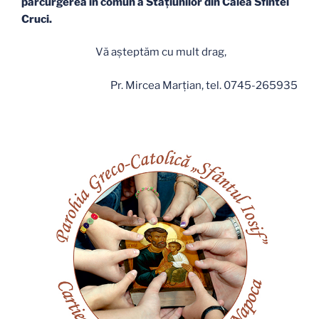
parcurgerea în comun a Staţiunilor din Calea Sfintei
Cruci.
Vă aşteptăm cu mult drag,
Pr. Mircea Marţian, tel. 0745-265935