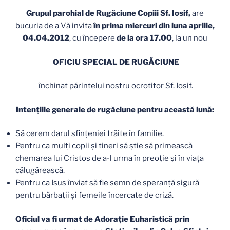
Grupul parohial de Rugăciune Copiii Sf. Iosif,
are
bucuria de a Vă invita
în prima miercuri din luna aprilie,
04.04.2012
, cu începere
de la ora 17.00
, la un nou
OFICIU SPECIAL DE RUGĂCIUNE
închinat părintelui nostru ocrotitor Sf. Iosif.
Intenţiile generale de rugăciune pentru această lună:
Să cerem darul sfinţeniei trăite în familie.
Pentru ca mulţi copii şi tineri să ştie să primească
chemarea lui Cristos de a-l urma în preoţie şi în viaţa
călugărească.
Pentru ca Isus înviat să fie semn de speranţă sigură
pentru bărbaţii şi femeile încercate de criză.
Oficiul va fi urmat de Adoraţie Euharistică prin