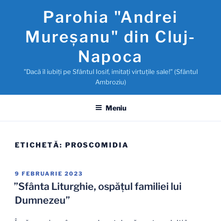
Sari
Parohia "Andrei
la
conținut
Mureşanu" din Cluj-
Napoca
"Dacă îl iubiţi pe Sfântul Iosif, imitaţi virtuţile sale!" (Sfântul
Ambroziu)
Meniu
ETICHETĂ:
PROSCOMIDIA
PUBLICAT
9 FEBRUARIE 2023
PE
”Sfânta Liturghie, ospățul familiei lui
Dumnezeu”