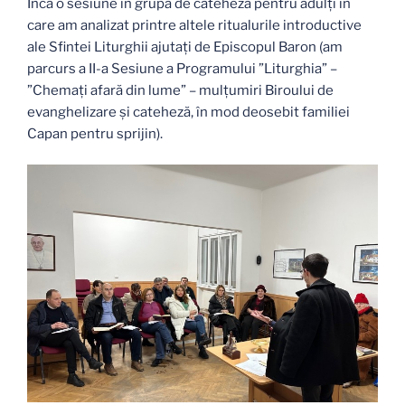
Încă o sesiune în grupa de cateheză pentru adulți în
care am analizat printre altele ritualurile introductive
ale Sfintei Liturghii ajutați de Episcopul Baron (am
parcurs a II-a Sesiune a Programului ”Liturghia” –
”Chemați afară din lume” – mulțumiri Biroului de
evanghelizare și cateheză, în mod deosebit familiei
Capan pentru sprijin).