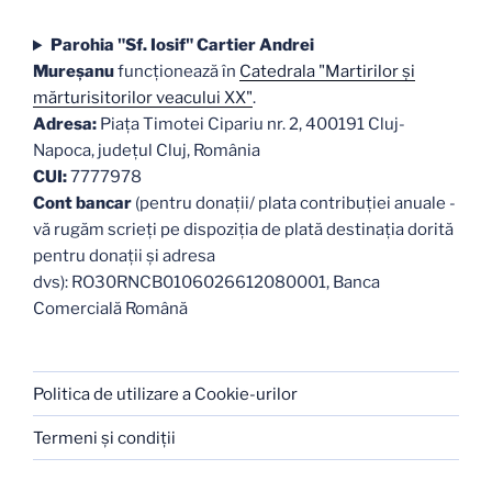
Parohia "Sf. Iosif" Cartier Andrei
Mureşanu
funcţionează în
Catedrala "Martirilor şi
mărturisitorilor veacului XX"
.
Adresa:
Piaţa Timotei Cipariu nr. 2, 400191 Cluj-
Napoca, judeţul Cluj, România
CUI:
7777978
Cont bancar
(pentru donații/ plata contribuției anuale -
vă rugăm scrieți pe dispoziția de plată destinația dorită
pentru donații și adresa
dvs): RO30RNCB0106026612080001, Banca
Comercială Română
Politica de utilizare a Cookie-urilor
Termeni şi condiţii