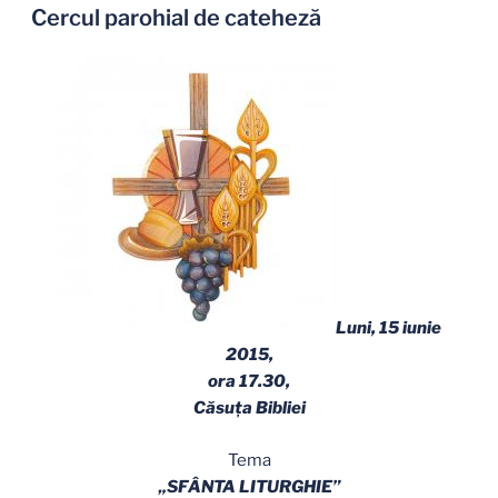
PE
Cercul parohial de cateheză
Luni, 15 iunie
2015,
ora 17.30,
Căsuţa Bibliei
Tema
„SFÂNTA LITURGHIE”