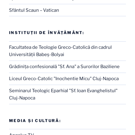
Sfântul Scaun – Vatican
INSTITUŢII DE ÎNVĂŢĂMÂNT:
Facultatea de Teologie Greco-Catolică din cadrul
Universităţii Babeş-Bolyai
Grădiniţa confesională "Sf. Ana" a Surorilor Baziliene
Liceul Greco-Catolic "Inochentie Micu" Cluj-Napoca
Seminarul Teologic Eparhial "Sf. Ioan Evanghelistul"
Cluj-Napoca
MEDIA ŞI CULTURĂ: