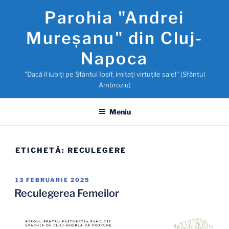
Sari
Parohia "Andrei
la
conținut
Mureşanu" din Cluj-
Napoca
"Dacă îl iubiţi pe Sfântul Iosif, imitaţi virtuţile sale!" (Sfântul
Ambroziu)
Meniu
ETICHETĂ:
RECULEGERE
PUBLICAT
13 FEBRUARIE 2025
PE
Reculegerea Femeilor