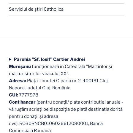
Serviciul de ştiri Catholica
Parohia "Sf. Iosif" Cartier Andrei
Mureşanu
funcţionează în
Catedrala "Martirilor şi
mărturisitorilor veacului XX"
.
Adresa:
Piaţa Timotei Cipariu nr. 2, 400191 Cluj-
Napoca, judeţul Cluj, România
CUI:
7777978
Cont bancar
(pentru donații/ plata contribuției anuale -
vă rugăm scrieți pe dispoziția de plată destinația dorită
pentru donații și adresa
dvs): RO30RNCB0106026612080001, Banca
Comercială Română