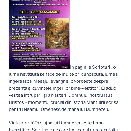
În paginile Scripturii, o
lume nevăzută se face de multe ori cunoscută, lumea
îngerească. Mesajul evanghelic vorbeşte despre
prezenţa şi cuvintele îngerilor bine-vestitori. Ei aduc
vestea Întrupării şi a Naşterii Domnului nostru Isus
Hristos – momentul crucial din Istoria Mântuirii scrisă
pentru Neamul Omenesc de mâna lui Dumnezeu.
Viaţa oferită în slujba lui Dumnezeu este tema
Exerciţiilor Spirituale pe care Episcopul greco-catolic