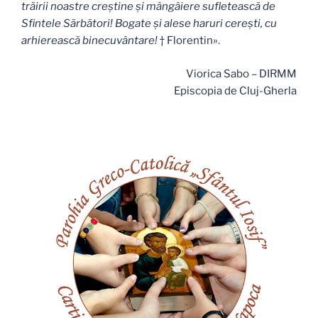
trăirii noastre creştine şi mângâiere sufletească de
Sfintele Sărbători! Bogate şi alese haruri cereşti, cu
arhierească binecuvântare!
† Florentin».
Viorica Sabo – DIRMM
Episcopia de Cluj-Gherla