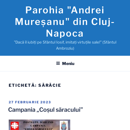
Sari
Parohia "Andrei
la
conținut
Mureşanu" din Cluj-
Napoca
"Dacă îl iubiţi pe Sfântul Iosif, imitaţi virtuţile sale!" (Sfântul
Ambroziu)
Meniu
ETICHETĂ:
SĂRĂCIE
PUBLICAT
27 FEBRUARIE 2023
PE
Campania „Coșul săracului”