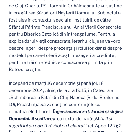
de Cluj-Gherla, PS Florentin Crihălmeanu, le va susţine
în pregătirea Sărbătorii Naşterii Domnului. Subiectul a
fost ales în contextul special al instituirii, de către
Sfântul Părinte Francisc, a unui An al Vieţii Consacrate
pentru Biserica Catolică din întreaga lume. Pentru a
explica darul vieţii consacrate, Ierarhul clujean va vorbi
despre îngeri, despre prezenţa şi rolul lor, dar şi despre
modelul pe care-l oferă aceşti mesageri ai credinţei,
pentru a trăi cu vrednicie consacrarea primită prin
Botezul creştin.
Începând de marţi 16 decembrie şi până joi, 18
decembrie 2014, zilnic, de la ora 19.15, în Catedrala
„Schimbarea la Faţă” din Cluj-Napoca (B-dul Eroilor nr.
10), Preasfinţia Sa va susţine conferinţele cu
următoarele titluri: 1.
Îngerii consacraţi laudei şi slujirii
Domnului. Ascultarea
, cu textul de bază:
„Mihail şi
îngerii lui au pornit război cu balaurul.”
(cf. Apoc. 12,7); 2.