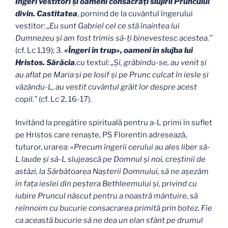
Îngeri vestitori şi oameni consacraţi slujirii Pruncului
divin. Castitatea
, pornind de la cuvântul îngerului
vestitor:
„Eu sunt Gabriel cel ce stă înaintea lui
Dumnezeu şi am fost trimis să-ţi binevestesc acestea.”
(cf. Lc 1,19); 3.
«Îngeri în trup», oameni în slujba lui
Hristos. Sărăcia
,
cu textul:
„Şi, grăbindu-se, au venit şi
au aflat pe Maria şi pe Iosif şi pe Prunc culcat în iesle şi
văzându-L, au vestit cuvântul grăit lor despre acest
copil.”
(cf. Lc 2, 16-17).
Invitând la pregătire spirituală pentru a-L primi în suflet
pe Hristos care renaşte, PS Florentin adresează,
tuturor, urarea: «
Precum îngerii cerului au ales liber să-
L laude şi să-L slujească pe Domnul şi noi, creştinii de
astăzi, la Sărbătoarea Naşterii Domnului, să ne aşezăm
în faţa ieslei din peştera Bethleemului şi, privind cu
iubire Pruncul născut pentru a noastră mântuire, să
reînnoim cu bucurie consacrarea primită prin botez. Fie
ca această bucurie să ne dea un elan sfânt pe drumul