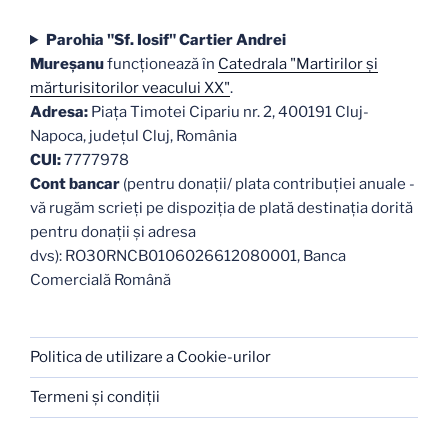
Parohia "Sf. Iosif" Cartier Andrei
Mureşanu
funcţionează în
Catedrala "Martirilor şi
mărturisitorilor veacului XX"
.
Adresa:
Piaţa Timotei Cipariu nr. 2, 400191 Cluj-
Napoca, judeţul Cluj, România
CUI:
7777978
Cont bancar
(pentru donații/ plata contribuției anuale -
vă rugăm scrieți pe dispoziția de plată destinația dorită
pentru donații și adresa
dvs): RO30RNCB0106026612080001, Banca
Comercială Română
Politica de utilizare a Cookie-urilor
Termeni şi condiţii