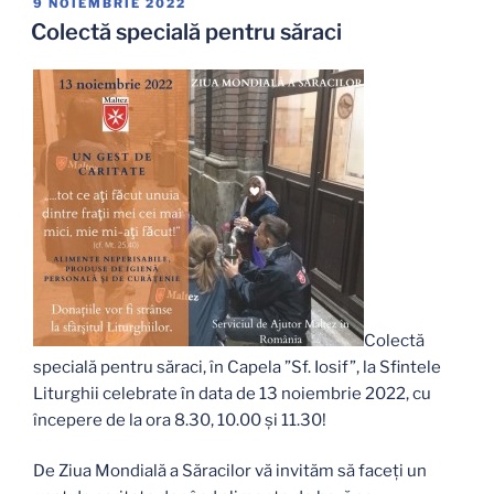
PUBLICAT
9 NOIEMBRIE 2022
PE
Colectă specială pentru săraci
Colectă
specială pentru săraci, în Capela ”Sf. Iosif”, la Sfintele
Liturghii celebrate în data de 13 noiembrie 2022, cu
începere de la ora 8.30, 10.00 și 11.30!
De Ziua Mondială a Săracilor vă invităm să faceți un