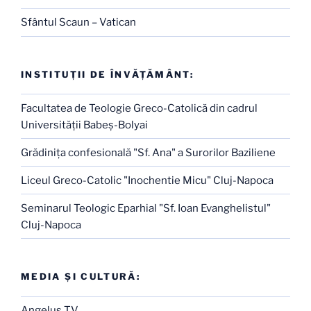
Sfântul Scaun – Vatican
INSTITUŢII DE ÎNVĂŢĂMÂNT:
Facultatea de Teologie Greco-Catolică din cadrul
Universităţii Babeş-Bolyai
Grădiniţa confesională "Sf. Ana" a Surorilor Baziliene
Liceul Greco-Catolic "Inochentie Micu" Cluj-Napoca
Seminarul Teologic Eparhial "Sf. Ioan Evanghelistul"
Cluj-Napoca
MEDIA ŞI CULTURĂ:
Angelus TV