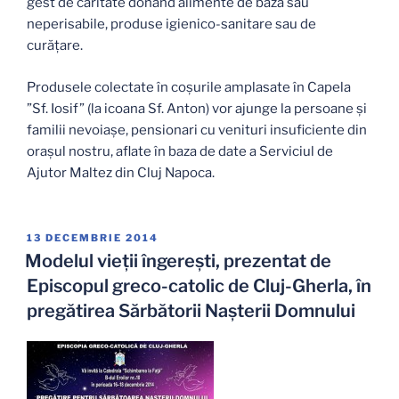
gest de caritate donând alimente de bază sau
neperisabile, produse igienico-sanitare sau de
curățare.
Produsele colectate în coșurile amplasate în Capela
”Sf. Iosif” (la icoana Sf. Anton) vor ajunge la persoane și
familii nevoiașe, pensionari cu venituri insuficiente din
orașul nostru, aflate în baza de date a Serviciul de
Ajutor Maltez din Cluj Napoca.
PUBLICAT
13 DECEMBRIE 2014
PE
Modelul vieţii îngereşti, prezentat de
Episcopul greco-catolic de Cluj-Gherla, în
pregătirea Sărbătorii Naşterii Domnului