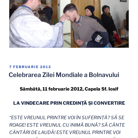
PUBLICAT
7 FEBRUARIE 2012
PE
Celebrarea Zilei Mondiale a Bolnavului
Sâmbătă, 11 februarie 2012, Capela Sf. Iosif
LA VINDECARE PRIN CREDINŢ
Ă ŞI CONVERTIRE
“ESTE VREUNUL PRINTRE VOI ÎN SUFERINŢĂ? SĂ SE
ROAGE! ESTE VREUNUL CU INIMĂ BUNĂ? SĂ CÂNTE
CÂNTĂRI DE LAUDĂ! ESTE VREUNUL PRINTRE VOI