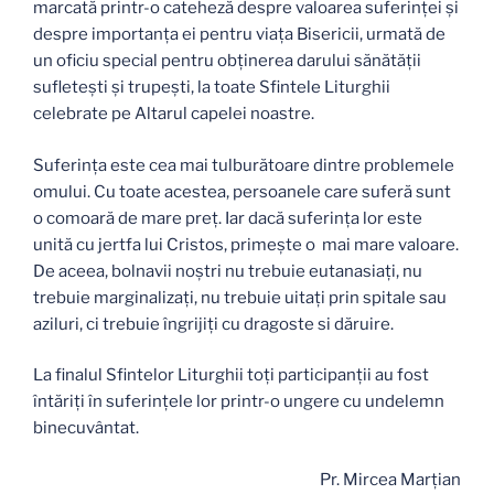
marcată printr-o cateheză despre valoarea suferinţei şi
despre importanţa ei pentru viaţa Bisericii, urmată de
un oficiu special pentru obţinerea darului sănătăţii
sufleteşti şi trupeşti, la toate Sfintele Liturghii
celebrate pe Altarul capelei noastre.
Suferinţa este cea mai tulburătoare dintre problemele
omului. Cu toate acestea, persoanele care suferă sunt
o comoară de mare preţ. Iar dacă suferinţa lor este
unită cu jertfa lui Cristos, primeşte o mai mare valoare.
De aceea, bolnavii noştri nu trebuie eutanasiaţi, nu
trebuie marginalizaţi, nu trebuie uitaţi prin spitale sau
aziluri, ci trebuie îngrijiți cu dragoste si dăruire.
La finalul Sfintelor Liturghii toţi participanţii au fost
întăriţi în suferinţele lor printr-o ungere cu undelemn
binecuvântat.
Pr. Mircea Marţian