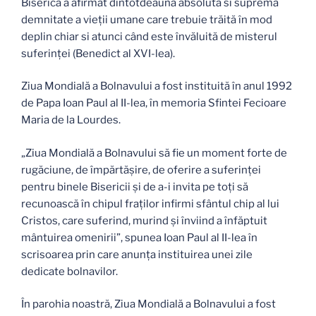
Biserica a afirmat dintotdeauna absoluta si suprema
demnitate a vieţii umane care trebuie trăită în mod
deplin chiar si atunci când este învăluită de misterul
suferinţei (Benedict al XVI-lea).
Ziua Mondială a Bolnavului a fost instituită în anul 1992
de Papa Ioan Paul al II-lea, în memoria Sfintei Fecioare
Maria de la Lourdes.
„Ziua Mondială a Bolnavului să fie un moment forte de
rugăciune, de împărtăşire, de oferire a suferinței
pentru binele Bisericii şi de a-i invita pe toți să
recunoască în chipul fraților infirmi sfântul chip al lui
Cristos, care suferind, murind şi înviind a înfăptuit
mântuirea omenirii”, spunea Ioan Paul al II-lea în
scrisoarea prin care anunța instituirea unei zile
dedicate bolnavilor.
În parohia noastră, Ziua Mondială a Bolnavului a fost