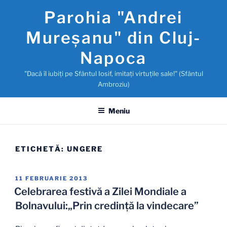
Sari
Parohia "Andrei
la
conținut
Mureşanu" din Cluj-
Napoca
"Dacă îl iubiţi pe Sfântul Iosif, imitaţi virtuţile sale!" (Sfântul
Ambroziu)
Meniu
ETICHETĂ:
UNGERE
PUBLICAT
11 FEBRUARIE 2013
PE
Celebrarea festivă a Zilei Mondiale a
Bolnavului:„Prin credinţă la vindecare”