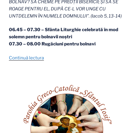
BOLNAV? SĂ CHEME PE PREOŢII BISERICII; ŞI SĂ SE
ROAGE PENTRU EL, DUPĂ CE-L VOR UNGE CU
UNTDELEMN ÎN NUMELE DOMNULUI”. (Iacob 5, 13-14)
06.45 – 07.30 – Sfânta Liturghie celebrată în mod
solemn pentru bolnavii noștri
07.30 – 08.00 Rugăciuni pentru bolnavi
„Celebrarea
Continuă lectura
Zilei
Mondiale
a
Bolnavului”