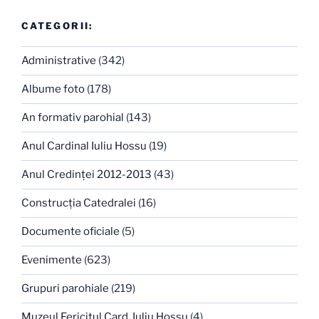
CATEGORII:
Administrative
(342)
Albume foto
(178)
An formativ parohial
(143)
Anul Cardinal Iuliu Hossu
(19)
Anul Credinţei 2012-2013
(43)
Construcţia Catedralei
(16)
Documente oficiale
(5)
Evenimente
(623)
Grupuri parohiale
(219)
Muzeul Fericitul Card. Iuliu Hossu
(4)