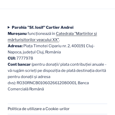
Parohia "Sf. Iosif" Cartier Andrei
Mureşanu
funcţionează în
Catedrala "Martirilor şi
mărturisitorilor veacului XX"
.
Adresa:
Piaţa Timotei Cipariu nr. 2, 400191 Cluj-
Napoca, judeţul Cluj, România
CUI:
7777978
Cont bancar
(pentru donații/ plata contribuției anuale -
vă rugăm scrieți pe dispoziția de plată destinația dorită
pentru donații și adresa
dvs): RO30RNCB0106026612080001, Banca
Comercială Română
Politica de utilizare a Cookie-urilor