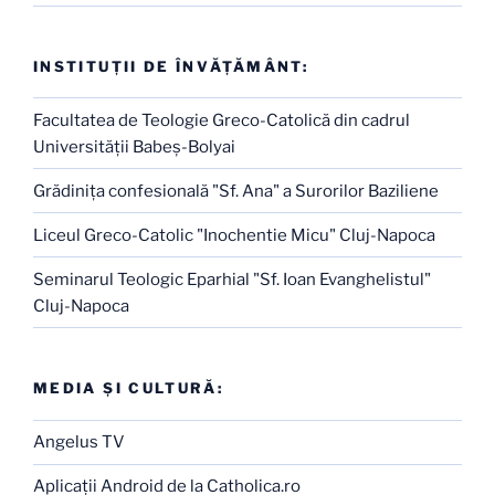
INSTITUŢII DE ÎNVĂŢĂMÂNT:
Facultatea de Teologie Greco-Catolică din cadrul
Universităţii Babeş-Bolyai
Grădiniţa confesională "Sf. Ana" a Surorilor Baziliene
Liceul Greco-Catolic "Inochentie Micu" Cluj-Napoca
Seminarul Teologic Eparhial "Sf. Ioan Evanghelistul"
Cluj-Napoca
MEDIA ŞI CULTURĂ:
Angelus TV
Aplicaţii Android de la Catholica.ro