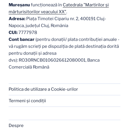
Mureşanu
funcţionează în
Catedrala "Martirilor şi
mărturisitorilor veacului XX"
.
Adresa:
Piaţa Timotei Cipariu nr. 2, 400191 Cluj-
Napoca, judeţul Cluj, România
CUI:
7777978
Cont bancar
(pentru donații/ plata contribuției anuale -
vă rugăm scrieți pe dispoziția de plată destinația dorită
pentru donații și adresa
dvs): RO30RNCB0106026612080001, Banca
Comercială Română
Politica de utilizare a Cookie-urilor
Termeni şi condiţii
Despre