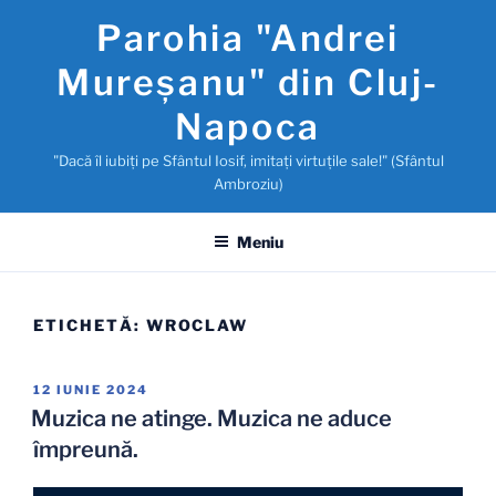
Sari
Parohia "Andrei
la
conținut
Mureşanu" din Cluj-
Napoca
"Dacă îl iubiţi pe Sfântul Iosif, imitaţi virtuţile sale!" (Sfântul
Ambroziu)
Meniu
ETICHETĂ:
WROCLAW
PUBLICAT
12 IUNIE 2024
PE
Muzica ne atinge. Muzica ne aduce
împreună.