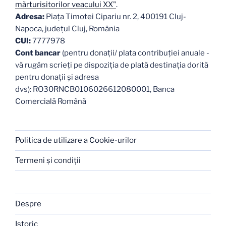
mărturisitorilor veacului XX"
.
Adresa:
Piaţa Timotei Cipariu nr. 2, 400191 Cluj-
Napoca, judeţul Cluj, România
CUI:
7777978
Cont bancar
(pentru donații/ plata contribuției anuale -
vă rugăm scrieți pe dispoziția de plată destinația dorită
pentru donații și adresa
dvs): RO30RNCB0106026612080001, Banca
Comercială Română
Politica de utilizare a Cookie-urilor
Termeni şi condiţii
Despre
Istoric