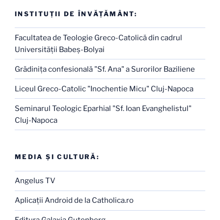
INSTITUŢII DE ÎNVĂŢĂMÂNT:
Facultatea de Teologie Greco-Catolică din cadrul
Universităţii Babeş-Bolyai
Grădiniţa confesională "Sf. Ana" a Surorilor Baziliene
Liceul Greco-Catolic "Inochentie Micu" Cluj-Napoca
Seminarul Teologic Eparhial "Sf. Ioan Evanghelistul"
Cluj-Napoca
MEDIA ŞI CULTURĂ:
Angelus TV
Aplicaţii Android de la Catholica.ro