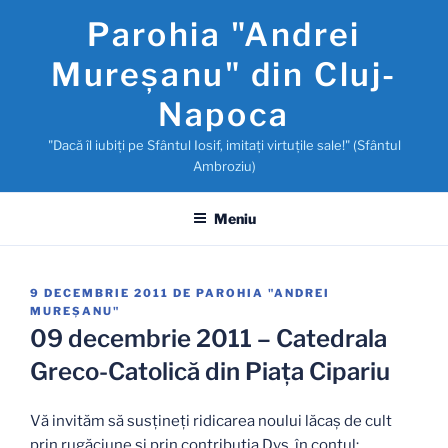
Sari
Parohia "Andrei
la
conținut
Mureşanu" din Cluj-
Napoca
"Dacă îl iubiţi pe Sfântul Iosif, imitaţi virtuţile sale!" (Sfântul
Ambroziu)
Meniu
PUBLICAT
9 DECEMBRIE 2011
DE
PAROHIA "ANDREI
PE
MUREŞANU"
09 decembrie 2011 – Catedrala
Greco-Catolică din Piaţa Cipariu
Vă invităm să susţineţi ridicarea noului lăcaş de cult
prin rugăciune şi prin contribuţia Dvs. în contul: