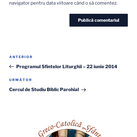
navigator pentru data viitoare când o să comentez.
Navigare
Articolul
ANTERIOR
în
anterior
Programul Sfintelor Liturghii – 22 iunie 2014
articole
Articolul
URMĂTOR
următor
Cercul de Studiu Biblic Parohial