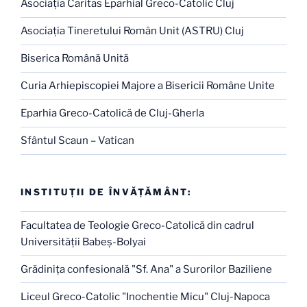
Asociaţia Caritas Eparhial Greco-Catolic Cluj
Asociaţia Tineretului Român Unit (ASTRU) Cluj
Biserica Română Unită
Curia Arhiepiscopiei Majore a Bisericii Române Unite
Eparhia Greco-Catolică de Cluj-Gherla
Sfântul Scaun – Vatican
INSTITUŢII DE ÎNVĂŢĂMÂNT:
Facultatea de Teologie Greco-Catolică din cadrul
Universităţii Babeş-Bolyai
Grădiniţa confesională "Sf. Ana" a Surorilor Baziliene
Liceul Greco-Catolic "Inochentie Micu" Cluj-Napoca