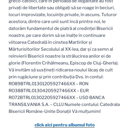
greco-catolici, care în perioada de ilegalitate au fost
privaţi de libertate sau obligaţi să se roage în beciuri,
locuri improvizate, locuinţe private, în ascuns. Tuturor
acestora, dintre care unii sunt încă printre noi, le
datorăm fundamentul de piatră al credinţei Bisericii
noastre, pe care dorim să se înalţe în continuare
viitoarea Catedrală în cinstea Martirilor şi
Mărturisitorilor Secolului al XX-lea, dar şi ca semn al
reînvierii Bisericii noastre la strălucirea anilor ei de
glorie (Florentin Crihălmeanu, Episcop de Cluj-Gherla).
Vă invităm să susţineţi ridicarea noului lăcaş de cult
prin rugăciune şi prin contribuţia Dvs. în contul:
RO89BTRL01301205927466XX – RON
RO38BTRL01304205927466XX – EUR
RO72BTRL01302205927466XX – USD BANCA
TRANSILVANIA S.A. – CLUJ Numele contului: Catedrala
Bisericii Române-Unite Donaţii Vă mulţumim!
click aici pentru albumul foto