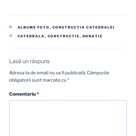
CATEGORII
ALBUME FOTO
,
CONSTRUCŢIA CATEDRALEI
ETICHETE
CATEDRALA
,
CONSTRUCŢIE
,
DONAŢIE
Lasă un răspuns
Adresa ta de email nu va fi publicată.
Câmpurile
obligatorii sunt marcate cu
*
Comentariu
*