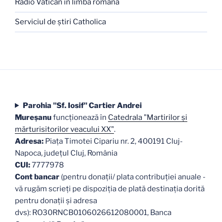
Radio Vatican în limba română
Serviciul de ştiri Catholica
Parohia "Sf. Iosif" Cartier Andrei
Mureşanu
funcţionează în
Catedrala "Martirilor şi
mărturisitorilor veacului XX"
.
Adresa:
Piaţa Timotei Cipariu nr. 2, 400191 Cluj-
Napoca, judeţul Cluj, România
CUI:
7777978
Cont bancar
(pentru donații/ plata contribuției anuale -
vă rugăm scrieți pe dispoziția de plată destinația dorită
pentru donații și adresa
dvs): RO30RNCB0106026612080001, Banca