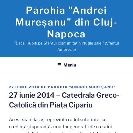
Sari
Parohia "Andrei
la
conținut
Mureşanu" din Cluj-
Napoca
"Dacă îl iubiţi pe Sfântul Iosif, imitaţi virtuţile sale!" (Sfântul
Ambroziu)
Meniu
PUBLICAT
27 IUNIE 2014
DE
PAROHIA "ANDREI MUREŞANU"
PE
27 iunie 2014 – Catedrala Greco-
Catolică din Piaţa Cipariu
Acest sfânt lăcaş reprezintă rodul suferinţei cu
credinţă şi speranţă a multor generaţii de creştini