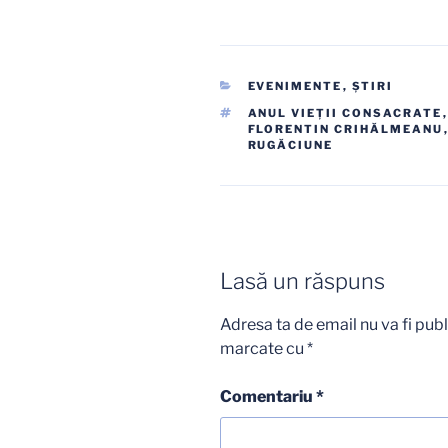
CATEGORII
EVENIMENTE
,
ŞTIRI
ETICHETE
ANUL VIEŢII CONSACRATE
FLORENTIN CRIHĂLMEANU
RUGĂCIUNE
Lasă un răspuns
Adresa ta de email nu va fi publ
marcate cu
*
Comentariu
*