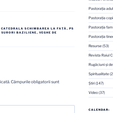
Pastoraţia adulţ
Pastoraţia copi
Pastoraţia famil
,
CATEDRALA SCHIMBAREA LA FAŢĂ
,
PS
,
SURORI BAZILIENE
,
VEGHE DE
Pastoraţia tiner
Resurse
(53)
Revista Raiul C
Rugăciuni şi de
Spiritualitate
(2
icată.
Câmpurile obligatorii sunt
Ştiri
(147)
Video
(37)
CALENDAR: