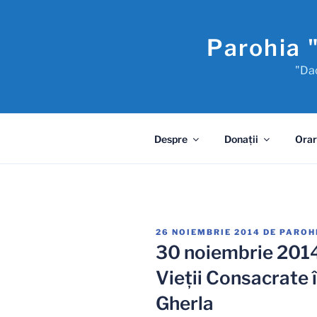
Sari
la
Parohia 
conținut
"Dac
Despre
Donaţii
Orar
PUBLICAT
26 NOIEMBRIE 2014
DE
PAROH
PE
30 noiembrie 2014
Vieţii Consacrate î
Gherla