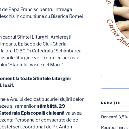
at de Papa Francisc pentru întreaga
i deschis în comuniune cu Biserica Romei
cadrul Sfintei Liturghii Arhiereşti
ălmeanu, Episcop de Cluj-Gherla,
, la ora 10.30, în Catedrala “Schimbarea
surile liturgice vor fi date cu această
lui “Sfântului Vasile cel Mare”.
Caută
oment la toate Sfintele Liturghii
 Iosif.
e a Anului dedicat bucuriei slujirii celor
DONAȚII:
ezeu şi semenilor,
sâmbătă, 29
 Catedrala Episcopală clujeană
va avea
Donează 3,5%
rezenţa Persoanelor consacrate de pe
acestei seri, coordonat de Pr. Anton
Redirecţionează