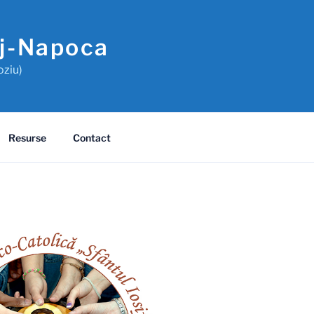
uj-Napoca
oziu)
Resurse
Contact