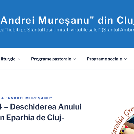
"Andrei Mureşanu" din Cl
ă îl iubiţi pe Sfântul Iosif, imitaţi virtuţile sale!" (Sfântul Ambr
 liturgic
Programe pastorale
Programe sociale
IA "ANDREI MUREŞANU"
 – Deschiderea Anului
n Eparhia de Cluj-