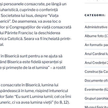
i şi persoanele consacrate, pe lângă un
uharistică, cuprinde o conferinţă
 Societatea lui Isus, despre “Viaţa
CATEGORII:
ricii”. De asemenea, va avea loc o
lor şi Congregaţiilor de viaţă consacrată
Administrative
lui Părinte Francisc la deschiderea
Albume foto
(1
ica Catolică. Seara va fi încheiată printr-
al.
An formativ pa
Anul Cardinal I
 în Biserică sunt pentru a ne ajuta să
nd Biserica este fidelă speranței și
Anul Credinţei
 și primește de la el lumina” – a rostit
Construcţia Ca
Documente ofi
r consacrate în Biserică, lumina lui
Evenimente
(6
spândească în lume, risipind întunericul
or Sale: “Eu sunt Lumina lumii; cel ce Îmi
Grupuri parohia
ric, ci va avea lumina vieţii” (Io 8, 12).
Muzeul Fericitu