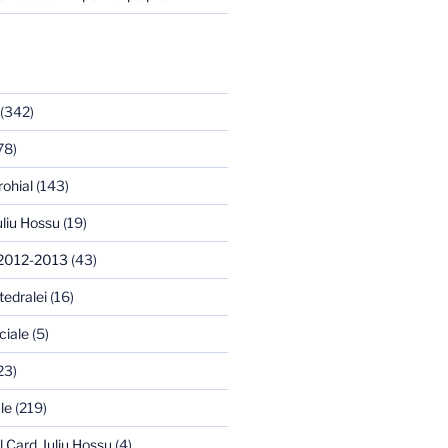
(342)
78)
rohial
(143)
uliu Hossu
(19)
 2012-2013
(43)
tedralei
(16)
ciale
(5)
23)
le
(219)
l Card. Iuliu Hossu
(4)