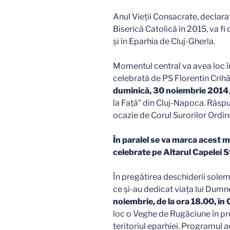
Anul Vieţii Consacrate, declar
Biserică Catolică în 2015, va f
şi în Eparhia de Cluj-Gherla.
Momentul central va avea loc în 
celebrată de PS Florentin Crih
duminică, 30 noiembrie 2014
la Faţă” din Cluj-Napoca. Răspun
ocazie de Corul Surorilor Ordinu
În paralel se va marca acest m
celebrate pe Altarul Capelei Sf.
În pregătirea deschiderii solemn
ce şi-au dedicat viaţa lui Dumn
noiembrie, de la ora 18.00, în
loc o Veghe de Rugăciune în p
teritoriul eparhiei. Programul 