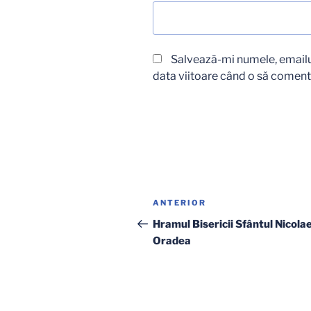
Salvează-mi numele, emailul
data viitoare când o să coment
Navigare
Articolul
ANTERIOR
în
anterior
Hramul Bisericii Sfântul Nicolae
Oradea
articole