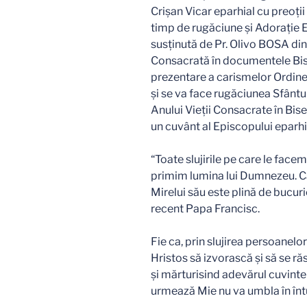
Crişan Vicar eparhial cu preoţi
timp de rugăciune şi Adoraţie E
susţinută de Pr. Olivo BOSA din
Consacrată în documentele Bise
prezentare a carismelor Ordine
şi se va face rugăciunea Sfântu
Anului Vieţii Consacrate în Biser
un cuvânt al Episcopului eparhi
“Toate slujirile pe care le facem
primim lumina lui Dumnezeu. Câ
Mirelui său este plină de bucurie
recent Papa Francisc.
Fie ca, prin slujirea persoanelo
Hristos să izvorască şi să se ră
şi mărturisind adevărul cuvintel
urmează Mie nu va umbla în întune