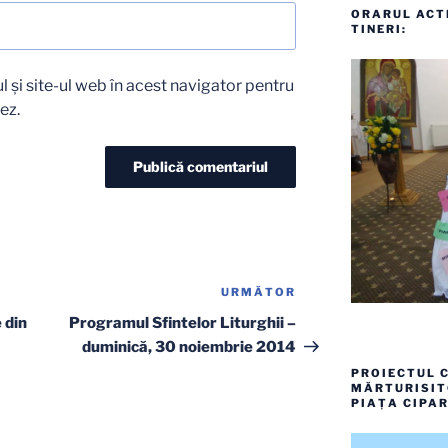
ORARUL ACTI
TINERI:
 și site-ul web în acest navigator pentru
ez.
URMĂTOR
Articolul
următor
 din
Programul Sfintelor Liturghii –
duminică, 30 noiembrie 2014
PROIECTUL C
MĂRTURISITO
PIAȚA CIPAR