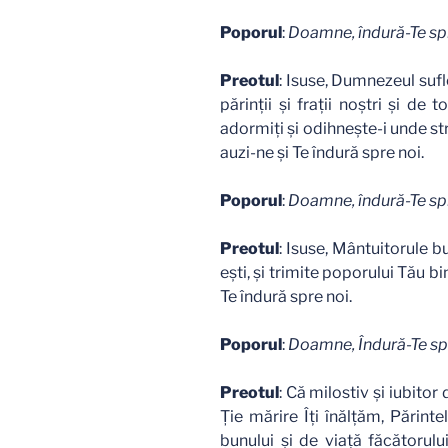
Poporul
:
Doamne, îndură-Te spr
Preotul
: Isuse, Dumnezeul sufle
părinţii şi fraţii noştri şi de 
adormiţi şi odihneşte-i unde st
auzi-ne şi Te îndură spre noi.
Poporul
:
Doamne, îndură-Te spr
Preotul
: Isuse, Mântuitorule b
eşti, şi trimite poporului Tău b
Te îndură spre noi.
Poporul
:
Doamne, Îndură-Te spr
Preotul
: Că milostiv şi iubito
Ţie mărire Îţi înălţăm, Părinte
bunului şi de viaţă făcătorulu