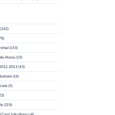
(342)
78)
rohial
(143)
uliu Hossu
(19)
 2012-2013
(43)
tedralei
(16)
ciale
(5)
23)
le
(219)
l Card. Iuliu Hossu
(4)