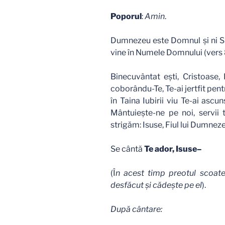
Poporul
:
Amin
.
Dumnezeu este Domnul şi ni S-
vine în Numele Domnului (vers 
Binecuvântat eşti, Cristoase,
coborându-Te, Te-ai jertfit pentr
în Taina Iubirii viu Te-ai ascu
Mântuieşte-ne pe noi, servii 
strigăm: Isuse, Fiul lui Dumneze
Se cântă
Te ador, Isuse–
(Î
n acest timp preotul scoate
desfăcut şi cădeşte pe el
).
După cântare: