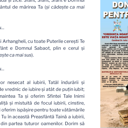
udă şi zice: Sfânt, Sfânt, Sfânt e Domnul
mântul de mărirea Ta (
şi cădeşte ca mai
u…
 şi Arhangheli, cu toate Puterile cereşti Te
Sfânt e Domnul Sabaot, plin e cerul şi
eşte ca mai sus
).
u…
or nesecat al iubirii, Tatăl îndurării şi
 vrednic de iubire şi atât de puţin iubit;
naintea Ta şi oferim Sfintei Tale Inimi
ţă şi mistuită de focul iubirii, cinstire,
i oferim ispăşire pentru toate vătămările
 Tu în această Preasfântă Taină a iubirii,
 din partea tuturor oamenilor. Dorim să