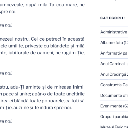
 Dumnezeule, după mila Ta cea mare, ne
spre noi.
CATEGORII:
e noi.
Administrative
nezeul nostru, Cel ce petreci în această
Albume foto
(1
 cele umilite, priveşte cu blândeţe şi milă
nte, iubitorule de oameni, ne rugăm Ţie,
An formativ pa
Anul Cardinal I
e noi.
Anul Credinţei
Construcţia Ca
ostru, adu-Ţi aminte şi de mireasa Inimii
n pace şi unire; apăr-o de toate uneltirile
Documente ofi
irea ei blândă toate popoarele, ca toţi să
Evenimente
(6
m Ţie, auzi-ne şi Te îndură spre noi.
Grupuri parohia
e noi.
Muzeul Fericitu