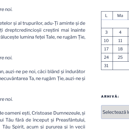
e noi.
L
Ma
telor şi al trupurilor, adu-Ţi aminte şi de
toţi dreptcredincioşii creştini mai înainte
3
4
răluceşte lumina feţei Tale, ne rugăm Ţie,
10
11
17
18
24
25
e noi.
31
un, auzi-ne pe noi, căci blând şi îndurător
inecuvântarea Ta, ne rugăm Ţie, auzi-ne şi
ARHIVĂ:
e noi.
Arhive
r de oameni eşti, Cristoase Dumnezeule, şi
lui Tău fără de început şi Preasfântului,
i Tău Spirit, acum şi pururea şi în vecii