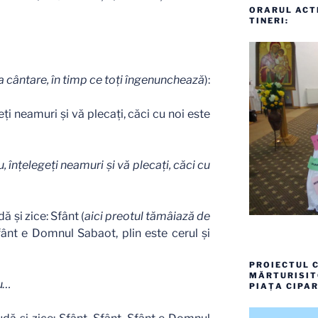
ORARUL ACTI
TINERI:
 cântare, în timp ce toţi îngenunchează
):
i neamuri şi vă plecaţi, căci cu noi este
înţelegeţi neamuri şi vă plecaţi, căci cu
ă şi zice: Sfânt (
aici preotul tămâiază de
Sfânt e Domnul Sabaot, plin este cerul şi
PROIECTUL C
MĂRTURISITO
u…
PIAȚA CIPAR