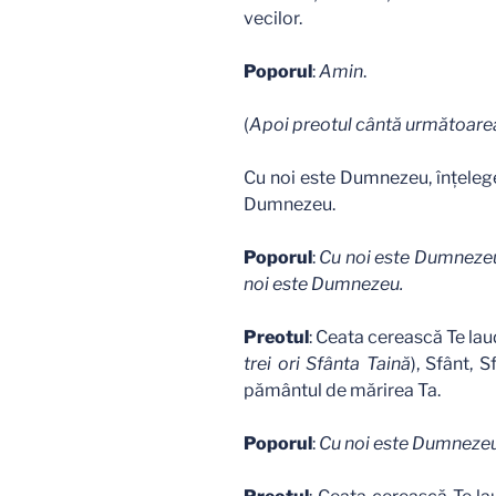
vecilor.
Poporul
:
Amin
.
(
Apoi preotul cântă următoarea
Cu noi este Dumnezeu, înţelegeţ
Dumnezeu.
Poporul
:
Cu noi este Dumnezeu, 
noi este Dumnezeu.
Preotul
: Ceata cerească Te laud
trei ori Sfânta Taină
), Sfânt, 
pământul de mărirea Ta.
Poporul
:
Cu noi este Dumneze