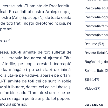
ru ceresc, adu-Ţi aminte de Preafericitul
Pastoraţia adulţ
Înalt Preasfinţitul nostru Arhiepiscop şi
Pastoraţia copi
 nostru (Arhi) Episcop (N), de toată ceata
e toţi fraţii noştri dreptcredincioşi, ne
Pastoraţia famil
pre noi.
Pastoraţia tiner
e noi.
Resurse
(53)
nezeu, adu-ţi aminte de tot sufletul de
Revista Raiul C
uia îi trebuie îndurarea şi ajutorul Tău;
Rugăciuni şi de
ătoriile, pe copii creşte-i, îndreaptă
şte-le, mângâie-i pe cei slabi de inimă,
Spiritualitate
(2
c, ajută-le pe văduve, apără-i pe orfani,
Ştiri
(147)
u-Ţi aminte de toţi cei ce sunt în robie
z şi tulburare, de toţi cei ce ne iubesc şi
Video
(37)
ne fac bine; adu-Ţi aminte şi de cei ce ne-
, să ne rugăm pentru ei şi de tot poporul
 îndură spre noi.
CALENDAR: