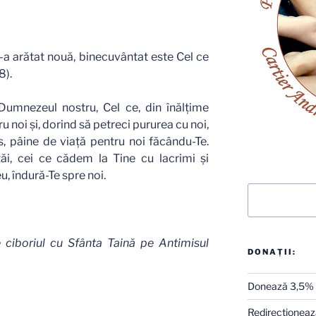
a arătat nouă, binecuvântat este Cel ce
8).
 Dumnezeul nostru, Cel ce, din înălţime
u noi şi, dorind să petreci pururea cu noi,
ns, pâine de viaţă pentru noi făcându-Te.
tăi, cei ce cădem la Tine cu lacrimi şi
u, îndură-Te spre noi.
Caută
 ciboriul cu Sfânta Taină pe Antimisul
DONAȚII:
Donează 3,5%
Redirecţionează