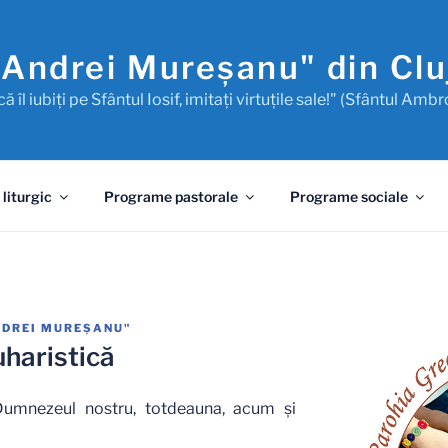
"Andrei Mureşanu" din Cl
ă îl iubiţi pe Sfântul Iosif, imitaţi virtuţile sale!" (Sfântul Ambr
 liturgic
Programe pastorale
Programe sociale
NDREI MUREŞANU"
haristică
Dumnezeul nostru, totdeauna, acum şi