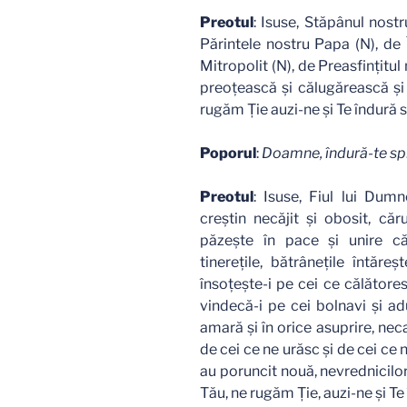
Preotul
: Isuse, Stăpânul nost
Părintele nostru Papa (N), de 
Mitropolit (N), de Preasfinţitul
preoţească şi călugărească şi d
rugăm Ţie auzi-ne şi Te îndură s
Poporul
:
Doamne, îndură-te spr
Preotul
: Isuse, Fiul lui Dum
creştin necăjit şi obosit, căr
păzeşte în pace şi unire căs
tinereţile, bătrâneţile întăre
însoţeşte-i pe cei ce călătores
vindecă-i pe cei bolnavi şi ad
amară şi în orice asuprire, neca
de cei ce ne urăsc şi de cei ce 
au poruncit nouă, nevrednicilor
Tău, ne rugăm Ţie, auzi-ne şi Te