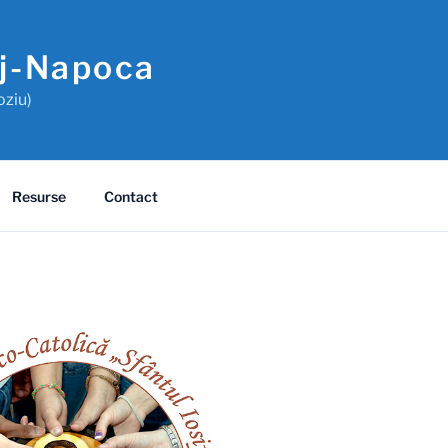
uj-Napoca
oziu)
Resurse
Contact