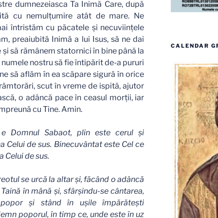
stre dumnezeiasca Ta Inimă Care, după
ătită cu nemulţumire atât de mare. Ne
i întristăm cu păcatele şi necuviinţele
m, preaiubită Inimă a lui Isus, să ne dai
CALENDAR G
e şi să rămânem statornici în bine până la
 numele nostru să fie întipărit de-a pururi
e să aflăm în ea scăpare sigură în orice
strâmtorări, scut în vreme de ispită, ajutor
ească, o adâncă pace în ceasul morţii, iar
împreună cu Tine. Amin.
 e Domnul Sabaot, plin este cerul şi
 Celui de sus. Binecuvântat este Cel ce
 Celui de sus.
eotul se urcă la altar şi, făcând o adâncă
a Taină în mână şi, sfârşindu-se cântarea,
popor şi stând în uşile împărăteşti
lemn poporul, în timp ce, unde este în uz