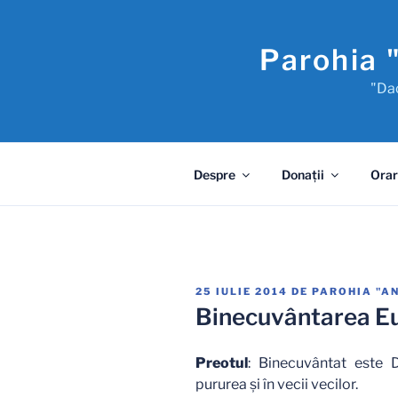
Sari
la
Parohia 
conținut
"Dac
Despre
Donaţii
Orar
PUBLICAT
25 IULIE 2014
DE
PAROHIA "A
PE
Binecuvântarea Eu
Preotul
: Binecuvântat este 
pururea şi în vecii vecilor.