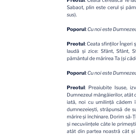
Preotul
: Ceata cerească Te la
Sabaot, plin este cerul şi pă
sus
).
Poporul
:
Cu noi este Dumneze
Preotul
: Ceata sfinţilor Îngeri
laudă şi zice: Sfânt, Sfânt, 
pământul de mărirea Ta (
şi căd
Poporul
:
Cu noi este Dumneze
Preotul
: Preaiubite Isuse, izv
Dumnezeul mângâierilor, atât de
iată, noi cu umilinţă cădem î
dumnezeieşti, străpunsă de suli
mărire şi închinare. Dorim să-Ţ
şi necuviinţele câte le primeşti
atât din partea noastră cât şi