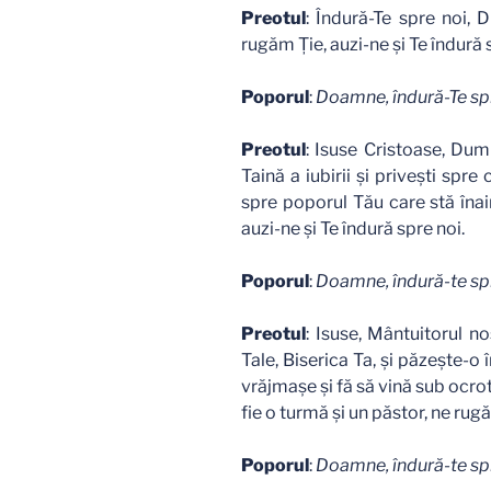
Preotul
: Îndură-Te spre noi,
rugăm Ţie, auzi-ne şi Te îndură 
Poporul
:
Doamne, îndură-Te spr
Preotul
: Isuse Cristoase, Dum
Taină a iubirii şi priveşti spre
spre poporul Tău care stă înai
auzi-ne şi Te îndură spre noi.
Poporul
:
Doamne, îndură-te spr
Preotul
: Isuse, Mântuitorul n
Tale, Biserica Ta, şi păzeşte-o î
vrăjmaşe şi fă să vină sub ocrot
fie o turmă şi un păstor, ne rugă
Poporul
:
Doamne, îndură-te spr