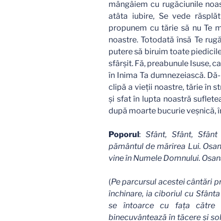
mângâiem cu rugăciunile noa
atâta iubire, Se vede răspl
propunem cu tărie să nu Te ma
noastre. Totodată însă Te rugă
putere să biruim toate piedicil
sfârşit. Fă, preabunule Isuse, ca
în Inima Ta dumnezeiască. Dă-n
clipă a vieţii noastre, tărie în 
şi sfat în lupta noastră suflet
după moarte bucurie veşnică, 
Poporul
:
Sfânt, Sfânt, Sfânt
pământul de mărirea Lui. Osana
vine în Numele Domnului. Osana
(
Pe parcursul acestei cântări pr
închinare, ia ciboriul cu Sfânt
se întoarce cu faţa către 
binecuvântează în tăcere şi so