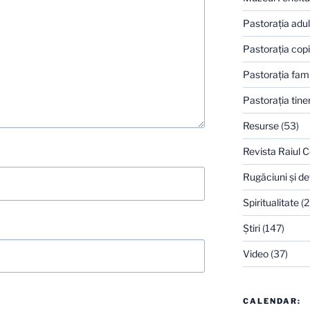
Pastoraţia adulţ
Pastoraţia copi
Pastoraţia famil
Pastoraţia tiner
Resurse
(53)
Revista Raiul C
Rugăciuni şi de
Spiritualitate
(2
Ştiri
(147)
Video
(37)
CALENDAR: