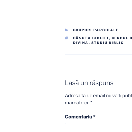
CATEGORII
GRUPURI PAROHIALE
ETICHETE
CĂSUŢA BIBLIEI
,
CERCUL D
DIVINA
,
STUDIU BIBLIC
Lasă un răspuns
Adresa ta de email nu va fi publ
marcate cu
*
Comentariu
*