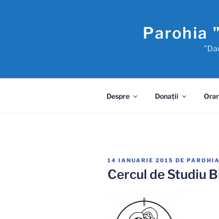
Sari
la
Parohia 
conținut
"Dac
Despre
Donaţii
Orar
PUBLICAT
14 IANUARIE 2015
DE
PAROHIA
PE
Cercul de Studiu B