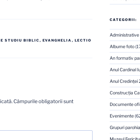
CATEGORII:
Administrative
E STUDIU BIBLIC
,
EVANGHELIA
,
LECTIO
Albume foto
(1
An formativ pa
Anul Cardinal I
Anul Credinţei
Construcţia Ca
icată.
Câmpurile obligatorii sunt
Documente ofi
Evenimente
(6
Grupuri parohia
Muzeul Fericitu