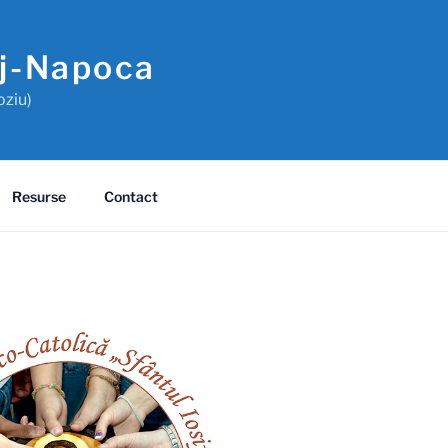
uj-Napoca
oziu)
Resurse
Contact