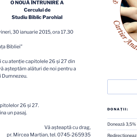
O NOUĂ ÎNTRUNIRE A
Cercului de
Studiu Biblic Parohial
vineri, 30 ianuarie 2015, ora 17.30
ţa Bibliei”
i cu atenție capitolele 26 și 27 din
ă așteptăm alături de noi pentru a
ui Dumnezeu.
Caută
itolelor 26 și 27.
DONAȚII:
na un pasaj.
Donează 3,5%
Vă aşteaptă cu drag,
pr. Mircea Marţian, tel. 0745-265935
Redirecţionează