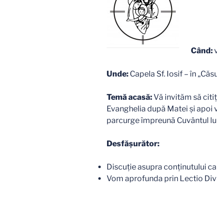
Când:
Unde:
Capela Sf. Iosif – în „Căsu
Temă acasă:
Vă invităm să citiț
Evanghelia după Matei și apoi v
parcurge împreună Cuvântul l
Desfăşurător:
Discuție asupra conținutului cap
Vom aprofunda prin Lectio Divi