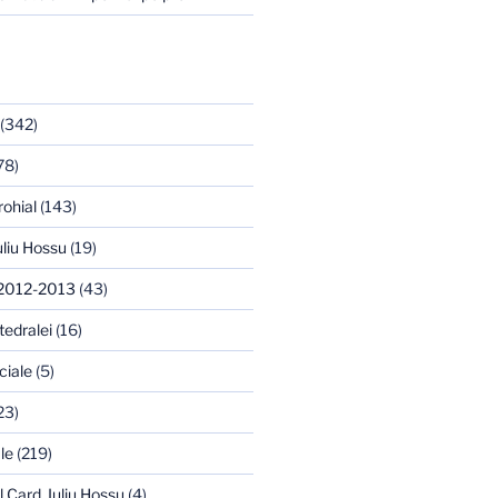
(342)
78)
rohial
(143)
uliu Hossu
(19)
 2012-2013
(43)
tedralei
(16)
ciale
(5)
23)
le
(219)
l Card. Iuliu Hossu
(4)