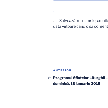
Salvează-mi numele, emailul
data viitoare când o să coment
Navigare
Articolul
ANTERIOR
în
anterior
Programul Sfintelor Liturghii –
duminică, 18 ianuarie 2015
articole