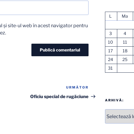
L
Ma
 și site-ul web în acest navigator pentru
ez.
3
4
10
11
17
18
24
25
31
URMĂTOR
Articolul
următor
Oficiu special de rugăciune
ARHIVĂ:
Arhive