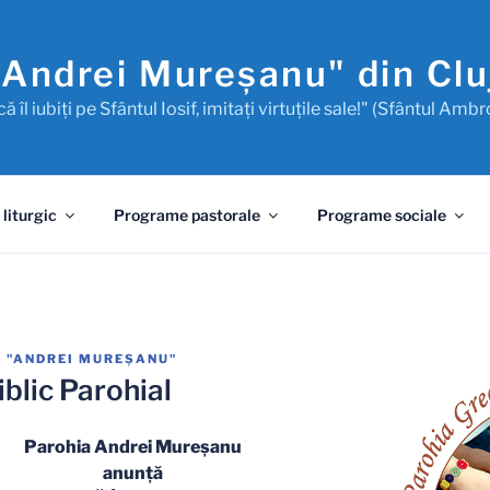
"Andrei Mureşanu" din Cl
ă îl iubiţi pe Sfântul Iosif, imitaţi virtuţile sale!" (Sfântul Ambr
 liturgic
Programe pastorale
Programe sociale
 "ANDREI MUREŞANU"
iblic Parohial
Parohia Andrei Mureşanu
anunţă