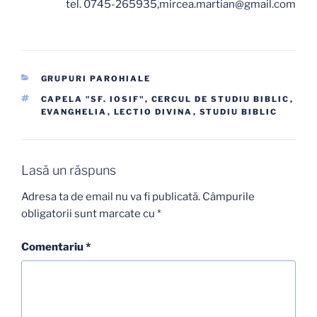
tel. 0745-265935,mircea.martian@gmail.com
CATEGORII
GRUPURI PAROHIALE
ETICHETE
CAPELA "SF. IOSIF"
,
CERCUL DE STUDIU BIBLIC
,
EVANGHELIA
,
LECTIO DIVINA
,
STUDIU BIBLIC
Lasă un răspuns
Adresa ta de email nu va fi publicată.
Câmpurile
obligatorii sunt marcate cu
*
Comentariu
*