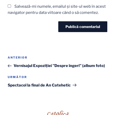
Salvează-mi numele, emailul și site-ul web în acest
navigator pentru data viitoare când o să comentez.
Navigare
Articolul
ANTERIOR
în
anterior
Vernisajul Expoziției ”Despre îngeri” (album foto)
articole
Articolul
URMĂTOR
următor
Spectacol la final de An Catehetic