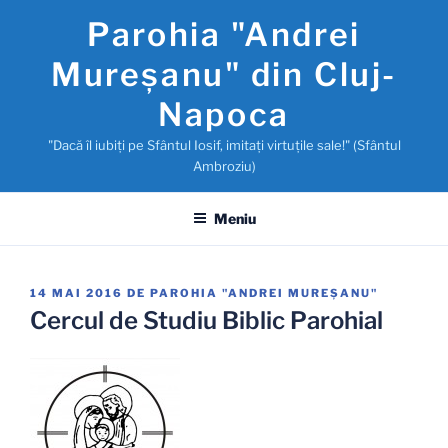
Sari
Parohia "Andrei
la
conținut
Mureşanu" din Cluj-
Napoca
"Dacă îl iubiţi pe Sfântul Iosif, imitaţi virtuţile sale!" (Sfântul
Ambroziu)
Meniu
PUBLICAT
14 MAI 2016
DE
PAROHIA "ANDREI MUREŞANU"
PE
Cercul de Studiu Biblic Parohial