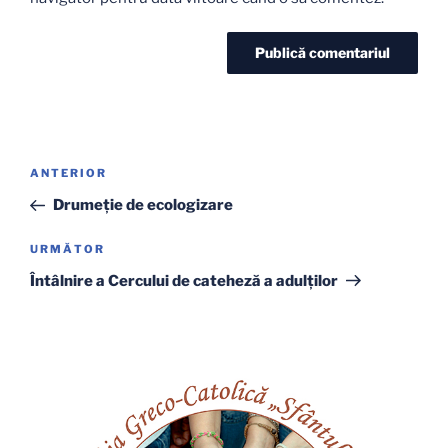
Navigare
Articolul
ANTERIOR
în
anterior
Drumeţie de ecologizare
articole
Articolul
URMĂTOR
următor
Întâlnire a Cercului de cateheză a adulților