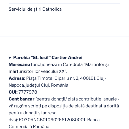
Serviciul de ştiri Catholica
Parohia "Sf. Iosif" Cartier Andrei
Mureşanu
funcţionează în
Catedrala "Martirilor şi
mărturisitorilor veacului XX"
.
Adresa:
Piaţa Timotei Cipariu nr. 2, 400191 Cluj-
Napoca, judeţul Cluj, România
CUI:
7777978
Cont bancar
(pentru donații/ plata contribuției anuale -
vă rugăm scrieți pe dispoziția de plată destinația dorită
pentru donații și adresa
dvs): RO30RNCB0106026612080001, Banca
Comercială Română