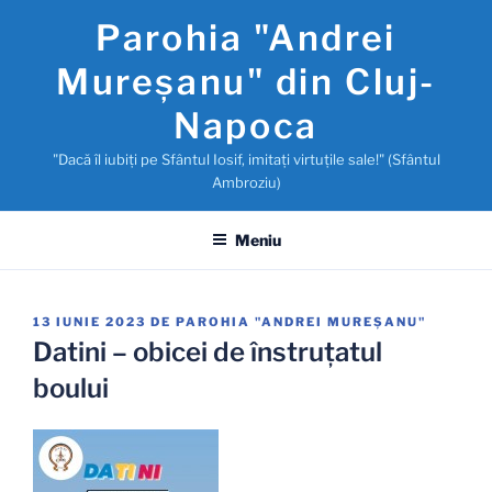
Sari
Parohia "Andrei
la
conținut
Mureşanu" din Cluj-
Napoca
"Dacă îl iubiţi pe Sfântul Iosif, imitaţi virtuţile sale!" (Sfântul
Ambroziu)
Meniu
PUBLICAT
13 IUNIE 2023
DE
PAROHIA "ANDREI MUREŞANU"
PE
Datini – obicei de înstruţatul
boului