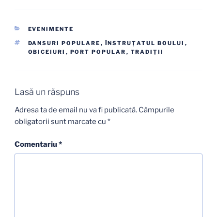
CATEGORII
EVENIMENTE
ETICHETE
DANSURI POPULARE
,
ÎNSTRUŢATUL BOULUI
,
OBICEIURI
,
PORT POPULAR
,
TRADIŢII
Lasă un răspuns
Adresa ta de email nu va fi publicată.
Câmpurile
obligatorii sunt marcate cu
*
Comentariu
*