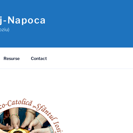
uj-Napoca
oziu)
Resurse
Contact