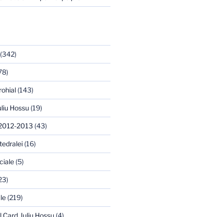
(342)
78)
rohial
(143)
uliu Hossu
(19)
 2012-2013
(43)
tedralei
(16)
ciale
(5)
23)
le
(219)
l Card. Iuliu Hossu
(4)