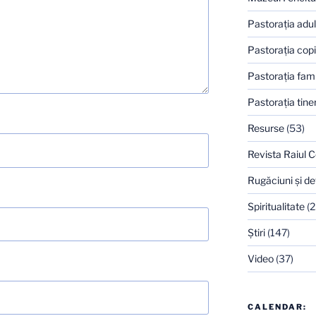
Pastoraţia adulţ
Pastoraţia copi
Pastoraţia famil
Pastoraţia tiner
Resurse
(53)
Revista Raiul C
Rugăciuni şi de
Spiritualitate
(2
Ştiri
(147)
Video
(37)
CALENDAR: