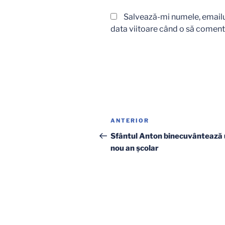
Salvează-mi numele, emailul
data viitoare când o să coment
Navigare
Articolul
ANTERIOR
în
anterior
Sfântul Anton binecuvântează
nou an şcolar
articole