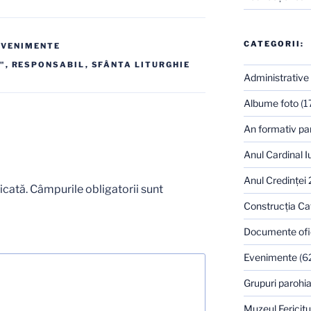
CATEGORII:
EVENIMENTE
"
,
RESPONSABIL
,
SFÂNTA LITURGHIE
Administrative
Albume foto
(1
An formativ pa
Anul Cardinal I
Anul Credinţei
icată.
Câmpurile obligatorii sunt
Construcţia Ca
Documente ofi
Evenimente
(6
Grupuri parohia
Muzeul Fericitu