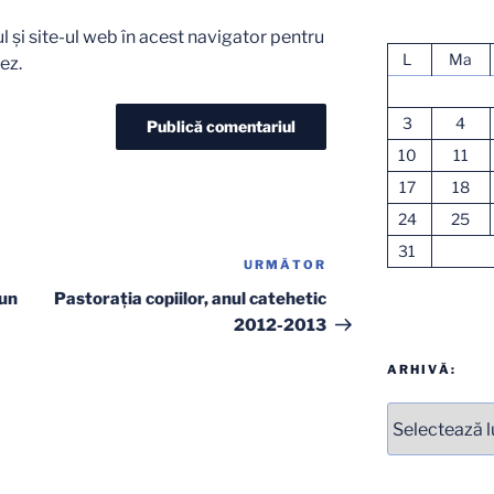
 și site-ul web în acest navigator pentru
L
Ma
ez.
3
4
10
11
17
18
24
25
31
URMĂTOR
Articolul
următor
 un
Pastoraţia copiilor, anul catehetic
2012-2013
ARHIVĂ:
Arhive