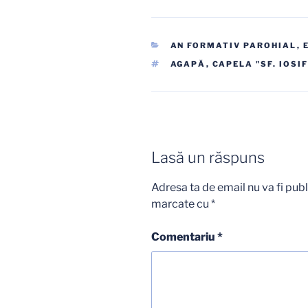
CATEGORII
AN FORMATIV PAROHIAL
,
ETICHETE
AGAPĂ
,
CAPELA "SF. IOSIF
Lasă un răspuns
Adresa ta de email nu va fi publ
marcate cu
*
Comentariu
*