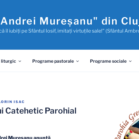
"Andrei Mureşanu" din Cl
ă îl iubiţi pe Sfântul Iosif, imitaţi virtuţile sale!" (Sfântul Ambr
 liturgic
Programe pastorale
Programe sociale
LORIN ISAC
i Catehetic Parohial
rei Mureşanu anunţă