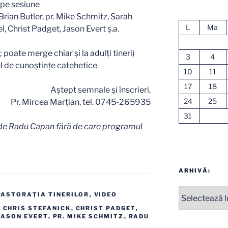
pe sesiune
Brian Butler, pr. Mike Schmitz, Sarah
L
Ma
, Christ Padget, Jason Evert ș.a.
s; poate merge chiar și la adulți tineri)
3
4
el de cunoștințe catehetice
10
11
17
18
Aștept semnale și înscrieri,
24
25
Pr. Mircea Marțian, tel. 0745-265935
31
de Radu Capan fără de care programul
ARHIVĂ:
Arhive
PASTORAŢIA TINERILOR
,
VIDEO
,
CHRIS STEFANICK
,
CHRIST PADGET
,
JASON EVERT
,
PR. MIKE SCHMITZ
,
RADU