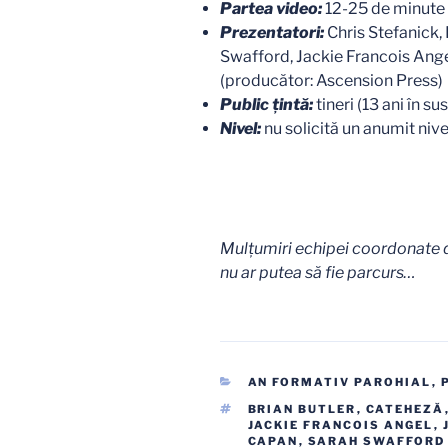
Partea video:
12-25 de minute 
Prezentatori:
Chris Stefanick, 
Swafford, Jackie Francois Angel
(producător: Ascension Press)
Public țintă:
tineri (13 ani în su
Nivel:
nu solicită un anumit niv
Mulțumiri echipei coordonate 
nu ar putea să fie parcurs…
CATEGORII
AN FORMATIV PAROHIAL
,
ETICHETE
BRIAN BUTLER
,
CATEHEZĂ
JACKIE FRANCOIS ANGEL
,
CAPAN
,
SARAH SWAFFORD