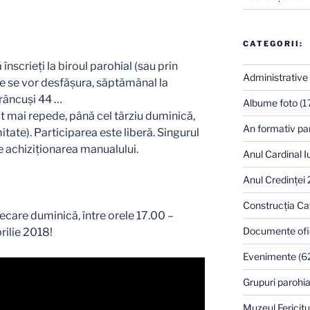
CATEGORII:
înscrieți la biroul parohial (sau prin
Administrative
ile se vor desfășura, săptămânal la
Brâncuși 44 …
Albume foto
(1
 mai repede, până cel târziu duminică,
An formativ pa
mitate). Participarea este liberă. Singurul
e achiziționarea manualului.
Anul Cardinal I
Anul Credinţei
Construcţia Ca
ecare duminică, între orele 17.00 –
Documente ofi
rilie 2018!
Evenimente
(6
Grupuri parohia
Muzeul Fericitu