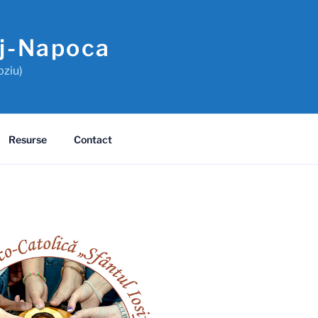
uj-Napoca
oziu)
Resurse
Contact