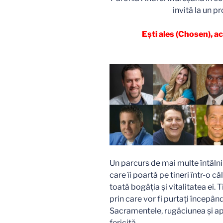
invită la un 
Ești ales (Chosen), a
Un parcurs de mai multe întâlni
care îi poartă pe tineri într-o c
toată bogăția și vitalitatea ei. T
prin care vor fi purtați începân
Sacramentele, rugăciunea și apo
fericită…