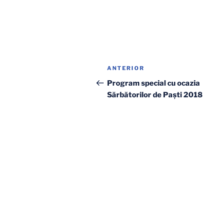
Navigare
Articolul
ANTERIOR
în
anterior
Program special cu ocazia
Sărbătorilor de Paşti 2018
articole