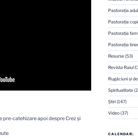
Pastoraţia adulţ
Pastoraţia copi
Pastoraţia famil
Pastoraţia tiner
Resurse
(53)
Revista Raiul C
Rugăciuni şi de
Spiritualitate
(2
Ştiri
(147)
Video
(37)
e pre-catehizare apoi despre Crez și
nute
CALENDAR: