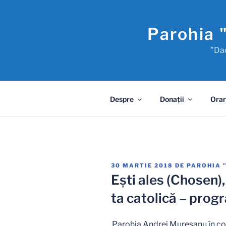
Sari
la
Parohia 
conținut
"Dac
Despre
Donaţii
Orar
PUBLICAT
30 MARTIE 2018
DE
PAROHIA 
PE
Ești ales (Chosen)
ta catolică – prog
Parohia Andrei Mureșanu în col