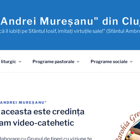
"Andrei Mureşanu" din Cl
ă îl iubiţi pe Sfântul Iosif, imitaţi virtuţile sale!" (Sfântul Ambr
 liturgic
Programe pastorale
Programe sociale
"ANDREI MUREŞANU"
, aceasta este credința
ram video-catehetic
aborare cu Grupul de tineri cu viziune te