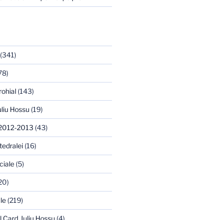
(341)
78)
rohial
(143)
uliu Hossu
(19)
 2012-2013
(43)
tedralei
(16)
ciale
(5)
20)
le
(219)
l Card. Iuliu Hossu
(4)