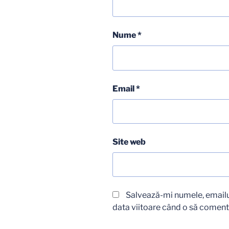
Nume
*
Email
*
Site web
Salvează-mi numele, emailul
data viitoare când o să coment