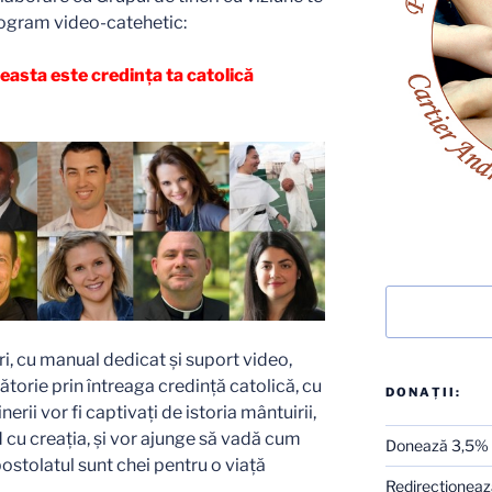
program video-catehetic:
ceasta este credința ta catolică
Caută
ri, cu manual dedicat și suport video,
ălătorie prin întreaga credință catolică, cu
DONAȚII:
inerii vor fi captivați de istoria mântuirii,
d cu creația, și vor ajunge să vadă cum
Donează 3,5%
stolatul sunt chei pentru o viață
Redirecţionează