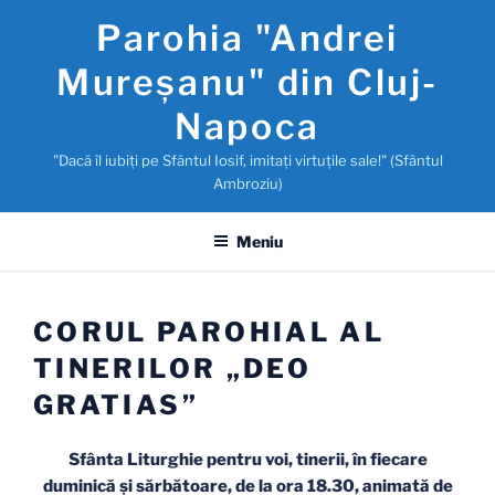
Sari
Parohia "Andrei
la
conținut
Mureşanu" din Cluj-
Napoca
"Dacă îl iubiţi pe Sfântul Iosif, imitaţi virtuţile sale!" (Sfântul
Ambroziu)
Meniu
CORUL PAROHIAL AL
TINERILOR „DEO
GRATIAS”
Sfânta Liturghie pentru voi, tinerii, în fiecare
duminică şi sărbătoare, de la ora 18.30, animată de