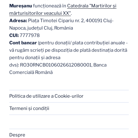
Mureşanu
funcţionează în
Catedrala "Martirilor şi
mărturisitorilor veacului XX"
.
Adresa:
Piaţa Timotei Cipariu nr. 2, 400191 Cluj-
Napoca, judeţul Cluj, România
CUI:
7777978
Cont bancar
(pentru donații/ plata contribuției anuale -
vă rugăm scrieți pe dispoziția de plată destinația dorită
pentru donații și adresa
dvs): RO30RNCB0106026612080001, Banca
Comercială Română
Politica de utilizare a Cookie-urilor
Termeni şi condiţii
Despre