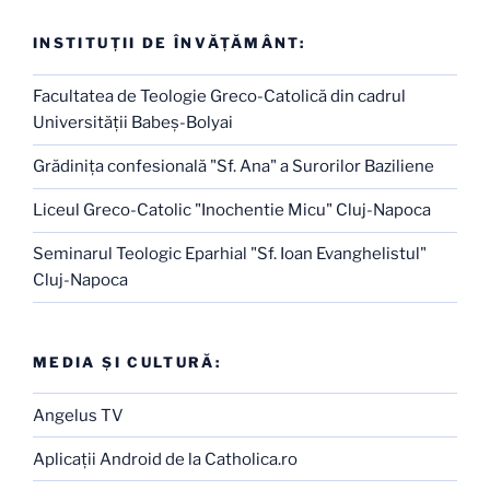
INSTITUŢII DE ÎNVĂŢĂMÂNT:
Facultatea de Teologie Greco-Catolică din cadrul
Universităţii Babeş-Bolyai
Grădiniţa confesională "Sf. Ana" a Surorilor Baziliene
Liceul Greco-Catolic "Inochentie Micu" Cluj-Napoca
Seminarul Teologic Eparhial "Sf. Ioan Evanghelistul"
Cluj-Napoca
MEDIA ŞI CULTURĂ:
Angelus TV
Aplicaţii Android de la Catholica.ro