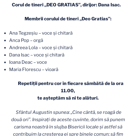
Corul de tineri „DEO GRATIAS”, dirijor: Dana Isac.
Membrii corului de tineri „Deo Gratias”:
Ana Tegzeşiu – voce şi chitară
Anca Pop – orgă
Andreea Lola – voce şi chitară
Dana Isac – voce şi chitară
Ioana Deac – voce
Maria Florescu – vioară
Repetiţii pentru cor în fiecare sâmbătă de la ora
11.00,
te aşteptăm să ni te alături.
Sfântul Augustin spunea: „Cine cântă, se roagă de
două ori”. Inspiraţi de aceste cuvinte, dorim să punem
carisma noastră în slujba Bisericii locale şi astfel să
contribuim la creşterea ei spre binele comun; să fim