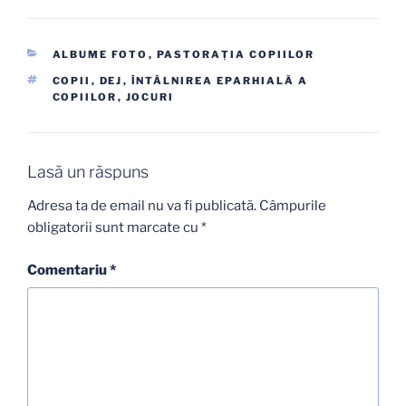
CATEGORII
ALBUME FOTO
,
PASTORAŢIA COPIILOR
ETICHETE
COPII
,
DEJ
,
ÎNTÂLNIREA EPARHIALĂ A
COPIILOR
,
JOCURI
Lasă un răspuns
Adresa ta de email nu va fi publicată.
Câmpurile
obligatorii sunt marcate cu
*
Comentariu
*