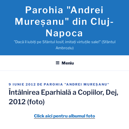
Sari
Parohia "Andrei
la
conținut
Mureşanu" din Cluj-
Napoca
"Dacă îl iubiţi pe Sfântul Iosif, imitaţi virtuţile sale!" (Sfântul
Ambroziu)
Meniu
PUBLICAT
9 IUNIE 2012
DE
PAROHIA "ANDREI MUREŞANU"
PE
Întâlnirea Eparhială a Copiilor, Dej,
2012 (foto)
Click aici pentru albumul foto