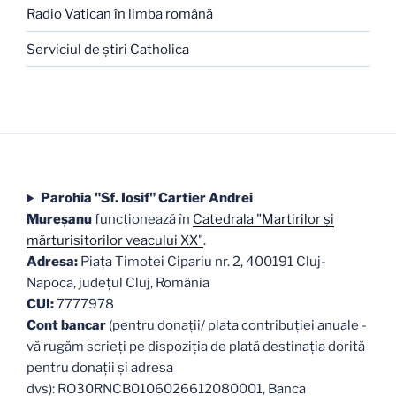
Radio Vatican în limba română
Serviciul de ştiri Catholica
Parohia "Sf. Iosif" Cartier Andrei
Mureşanu
funcţionează în
Catedrala "Martirilor şi
mărturisitorilor veacului XX"
.
Adresa:
Piaţa Timotei Cipariu nr. 2, 400191 Cluj-
Napoca, judeţul Cluj, România
CUI:
7777978
Cont bancar
(pentru donații/ plata contribuției anuale -
vă rugăm scrieți pe dispoziția de plată destinația dorită
pentru donații și adresa
dvs): RO30RNCB0106026612080001, Banca