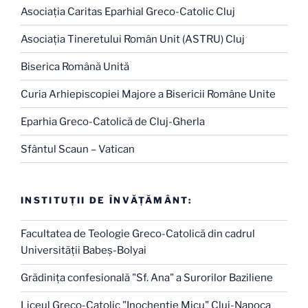
Asociaţia Caritas Eparhial Greco-Catolic Cluj
Asociaţia Tineretului Român Unit (ASTRU) Cluj
Biserica Română Unită
Curia Arhiepiscopiei Majore a Bisericii Române Unite
Eparhia Greco-Catolică de Cluj-Gherla
Sfântul Scaun – Vatican
INSTITUŢII DE ÎNVĂŢĂMÂNT:
Facultatea de Teologie Greco-Catolică din cadrul
Universităţii Babeş-Bolyai
Grădiniţa confesională "Sf. Ana" a Surorilor Baziliene
Liceul Greco-Catolic "Inochentie Micu" Cluj-Napoca