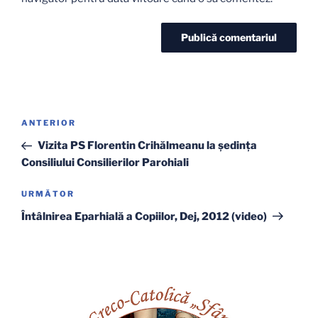
Navigare
Articolul
ANTERIOR
în
anterior
Vizita PS Florentin Crihălmeanu la şedinţa
articole
Consiliului Consilierilor Parohiali
Articolul
URMĂTOR
următor
Întâlnirea Eparhială a Copiilor, Dej, 2012 (video)