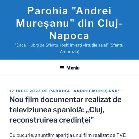
Sari
Parohia "Andrei
la
conținut
Mureşanu" din Cluj-
Napoca
"Dacă îl iubiţi pe Sfântul Iosif, imitaţi virtuţile sale!" (Sfântul
Ambroziu)
Meniu
PUBLICAT
17 IULIE 2023
DE
PAROHIA "ANDREI MUREŞANU"
PE
Nou film documentar realizat de
televiziunea spaniolă: „Cluj,
reconstruirea credinței”
Cu bucurie, anunțăm apariția unui film realizat de TVE