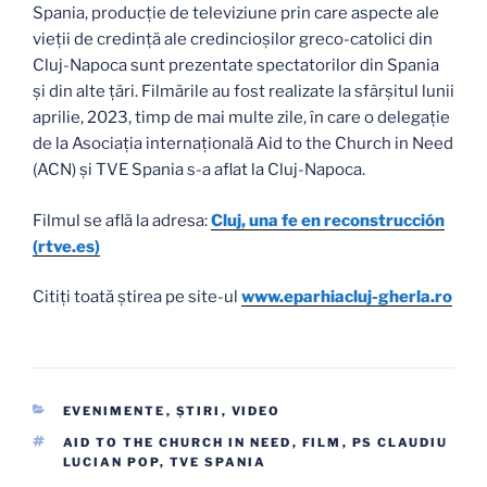
Spania, producție de televiziune prin care aspecte ale
vieții de credință ale credincioșilor greco-catolici din
Cluj-Napoca sunt prezentate spectatorilor din Spania
și din alte țări. Filmările au fost realizate la sfârșitul lunii
aprilie, 2023, timp de mai multe zile, în care o delegație
de la Asociația internațională Aid to the Church in Need
(ACN) și TVE Spania s-a aflat la Cluj-Napoca.
Filmul se află la adresa:
Cluj, una fe en reconstrucción
(rtve.es)
Citiți toată știrea pe site-ul
www.eparhiacluj-gherla.ro
CATEGORII
EVENIMENTE
,
ŞTIRI
,
VIDEO
ETICHETE
AID TO THE CHURCH IN NEED
,
FILM
,
PS CLAUDIU
LUCIAN POP
,
TVE SPANIA