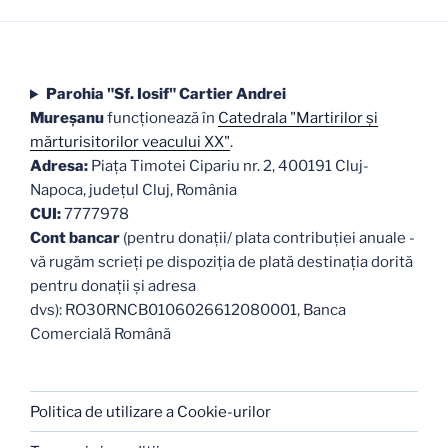
Parohia "Sf. Iosif" Cartier Andrei
Mureşanu
funcţionează în
Catedrala "Martirilor şi
mărturisitorilor veacului XX"
.
Adresa:
Piaţa Timotei Cipariu nr. 2, 400191 Cluj-
Napoca, judeţul Cluj, România
CUI:
7777978
Cont bancar
(pentru donații/ plata contribuției anuale -
vă rugăm scrieți pe dispoziția de plată destinația dorită
pentru donații și adresa
dvs): RO30RNCB0106026612080001, Banca
Comercială Română
Politica de utilizare a Cookie-urilor