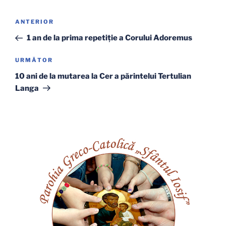
Navigare
Articolul
ANTERIOR
în
anterior
1 an de la prima repetiție a Corului Adoremus
articole
Articolul
URMĂTOR
următor
10 ani de la mutarea la Cer a părintelui Tertulian
Langa