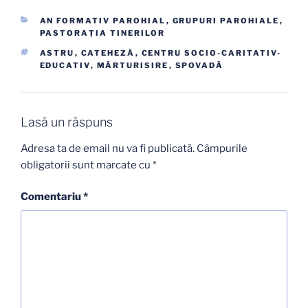
CATEGORII
AN FORMATIV PAROHIAL
,
GRUPURI PAROHIALE
,
PASTORAŢIA TINERILOR
ETICHETE
ASTRU
,
CATEHEZĂ
,
CENTRU SOCIO-CARITATIV-
EDUCATIV
,
MĂRTURISIRE
,
SPOVADĂ
Lasă un răspuns
Adresa ta de email nu va fi publicată.
Câmpurile
obligatorii sunt marcate cu
*
Comentariu
*