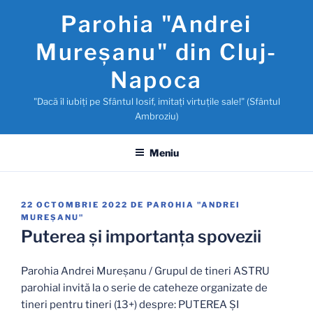
Sari
Parohia "Andrei
la
conținut
Mureşanu" din Cluj-
Napoca
"Dacă îl iubiţi pe Sfântul Iosif, imitaţi virtuţile sale!" (Sfântul
Ambroziu)
Meniu
PUBLICAT
22 OCTOMBRIE 2022
DE
PAROHIA "ANDREI
PE
MUREŞANU"
Puterea și importanța spovezii
Parohia Andrei Mureșanu / Grupul de tineri ASTRU
parohial invită la o serie de cateheze organizate de
tineri pentru tineri (13+) despre: PUTEREA ȘI