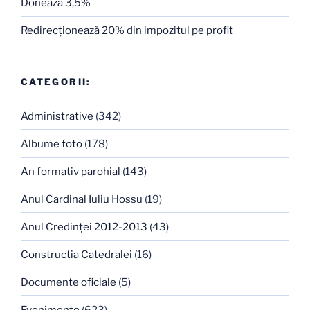
Donează 3,5%
Redirecţionează 20% din impozitul pe profit
CATEGORII:
Administrative
(342)
Albume foto
(178)
An formativ parohial
(143)
Anul Cardinal Iuliu Hossu
(19)
Anul Credinţei 2012-2013
(43)
Construcţia Catedralei
(16)
Documente oficiale
(5)
Evenimente
(623)