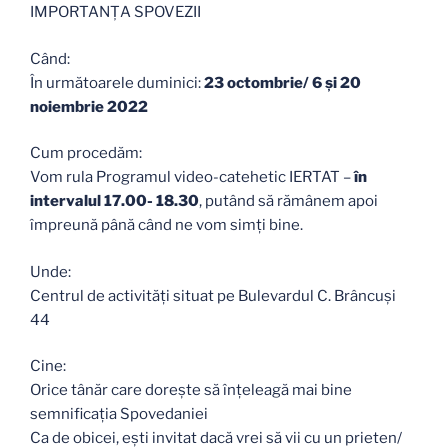
IMPORTANȚA SPOVEZII
Când:
În următoarele duminici:
23 octombrie/ 6 și 20
noiembrie 2022
Cum procedăm:
Vom rula Programul video-catehetic IERTAT –
în
intervalul 17.00- 18.30
, putând să rămânem apoi
împreună până când ne vom simți bine.
Unde:
Centrul de activități situat pe Bulevardul C. Brâncuși
44
Cine:
Orice tânăr care dorește să înțeleagă mai bine
semnificația Spovedaniei
Ca de obicei, ești invitat dacă vrei să vii cu un prieten/