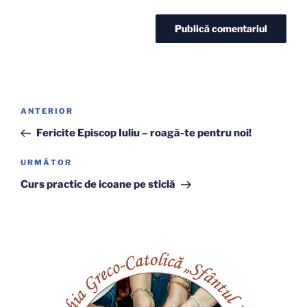
Navigare
Articolul
ANTERIOR
în
anterior
Fericite Episcop Iuliu – roagă-te pentru noi!
articole
Articolul
URMĂTOR
următor
Curs practic de icoane pe sticlă