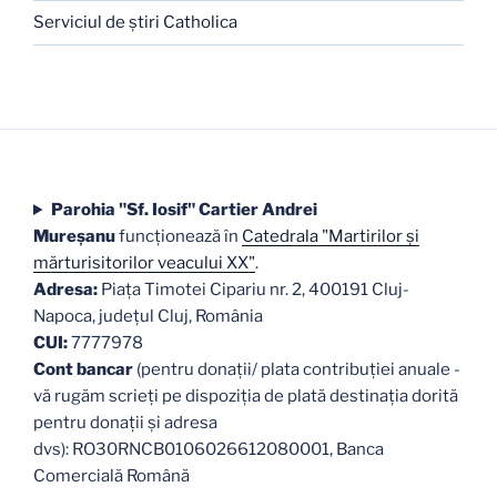
Serviciul de ştiri Catholica
Parohia "Sf. Iosif" Cartier Andrei
Mureşanu
funcţionează în
Catedrala "Martirilor şi
mărturisitorilor veacului XX"
.
Adresa:
Piaţa Timotei Cipariu nr. 2, 400191 Cluj-
Napoca, judeţul Cluj, România
CUI:
7777978
Cont bancar
(pentru donații/ plata contribuției anuale -
vă rugăm scrieți pe dispoziția de plată destinația dorită
pentru donații și adresa
dvs): RO30RNCB0106026612080001, Banca
Comercială Română