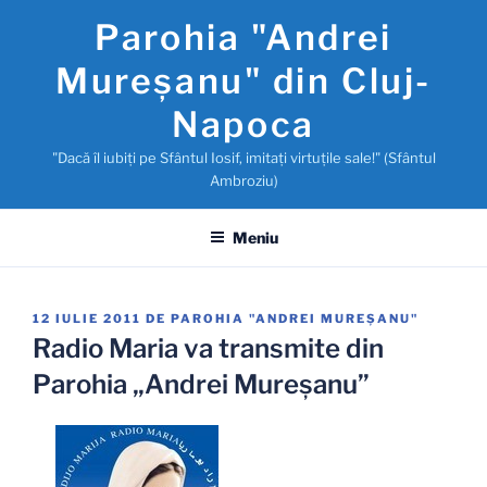
Sari
Parohia "Andrei
la
conținut
Mureşanu" din Cluj-
Napoca
"Dacă îl iubiţi pe Sfântul Iosif, imitaţi virtuţile sale!" (Sfântul
Ambroziu)
Meniu
PUBLICAT
12 IULIE 2011
DE
PAROHIA "ANDREI MUREŞANU"
PE
Radio Maria va transmite din
Parohia „Andrei Mureşanu”