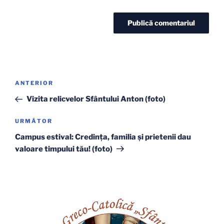
Navigare
Articolul
ANTERIOR
în
anterior
Vizita relicvelor Sfântului Anton (foto)
articole
Articolul
URMĂTOR
următor
Campus estival: Credinţa, familia şi prietenii dau
valoare timpului tău! (foto)