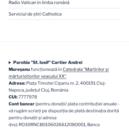
Radio Vatican în limba română
Serviciul de ştiri Catholica
Parohia "Sf. Iosif" Cartier Andrei
Mureşanu
funcţionează în
Catedrala "Martirilor şi
mărturisitorilor veacului XX"
.
Adresa:
Piaţa Timotei Cipariu nr. 2, 400191 Cluj-
Napoca, judeţul Cluj, România
CUI:
7777978
Cont bancar
(pentru donații/ plata contribuției anuale -
vă rugăm scrieți pe dispoziția de plată destinația dorită
pentru donații și adresa
dvs): RO30RNCB0106026612080001, Banca