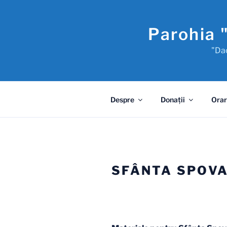
Sari
la
Parohia 
conținut
"Dac
Despre
Donaţii
Orar
SFÂNTA SPOVA