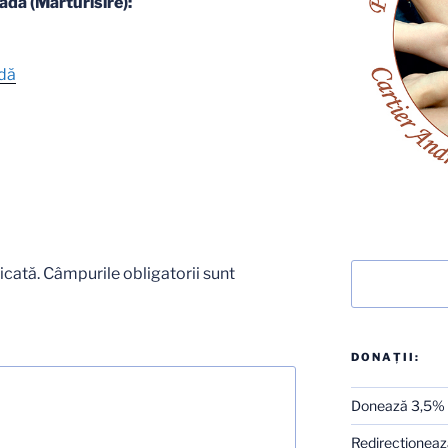
dă (Mărturisire):
adă
Caută
icată.
Câmpurile obligatorii sunt
DONAȚII:
Donează 3,5%
Redirecţionează