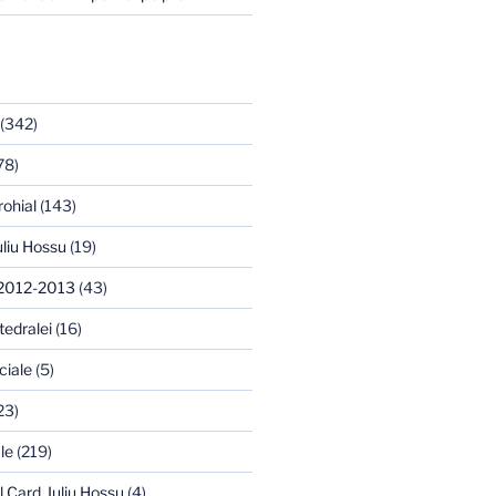
(342)
78)
rohial
(143)
uliu Hossu
(19)
 2012-2013
(43)
tedralei
(16)
ciale
(5)
23)
le
(219)
l Card. Iuliu Hossu
(4)