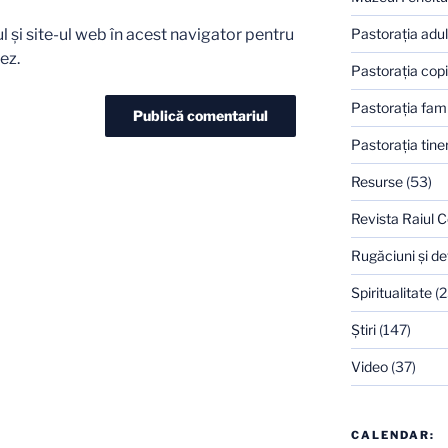
 și site-ul web în acest navigator pentru
Pastoraţia adulţ
ez.
Pastoraţia copi
Pastoraţia famil
Pastoraţia tiner
Resurse
(53)
Revista Raiul C
Rugăciuni şi de
Spiritualitate
(2
Ştiri
(147)
Video
(37)
CALENDAR: