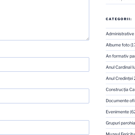
CATEGORII:
Administrative
Albume foto
(1
An formativ pa
Anul Cardinal I
Anul Credinţei
Construcţia Ca
Documente ofi
Evenimente
(6
Grupuri parohia
Muzeul Fericitu