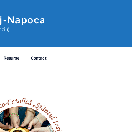
uj-Napoca
oziu)
Resurse
Contact