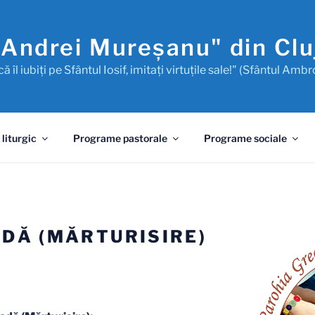
"Andrei Mureşanu" din Cl
ă îl iubiţi pe Sfântul Iosif, imitaţi virtuţile sale!" (Sfântul Ambr
 liturgic
Programe pastorale
Programe sociale
DĂ (MĂRTURISIRE)