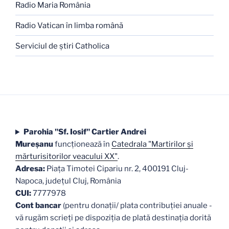
Radio Maria România
Radio Vatican în limba română
Serviciul de ştiri Catholica
Parohia "Sf. Iosif" Cartier Andrei
Mureşanu
funcţionează în
Catedrala "Martirilor şi
mărturisitorilor veacului XX"
.
Adresa:
Piaţa Timotei Cipariu nr. 2, 400191 Cluj-
Napoca, judeţul Cluj, România
CUI:
7777978
Cont bancar
(pentru donații/ plata contribuției anuale -
vă rugăm scrieți pe dispoziția de plată destinația dorită