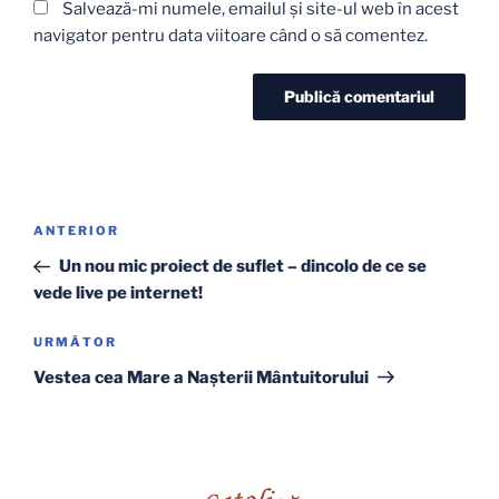
Salvează-mi numele, emailul și site-ul web în acest
navigator pentru data viitoare când o să comentez.
Navigare
Articolul
ANTERIOR
în
anterior
Un nou mic proiect de suflet – dincolo de ce se
articole
vede live pe internet!
Articolul
URMĂTOR
următor
Vestea cea Mare a Nașterii Mântuitorului