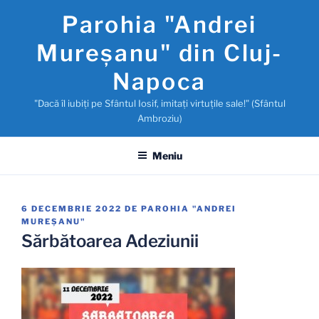
Sari
Parohia "Andrei
la
conținut
Mureşanu" din Cluj-
Napoca
"Dacă îl iubiţi pe Sfântul Iosif, imitaţi virtuţile sale!" (Sfântul
Ambroziu)
Meniu
PUBLICAT
6 DECEMBRIE 2022
DE
PAROHIA "ANDREI
PE
MUREŞANU"
Sărbătoarea Adeziunii