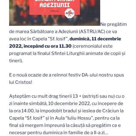
Ne pregătim
de marea Sărbătoare a Adeziunii (ASTRU/AC) ce va
avea loc în Capela ”Sf. Iosif”,
duminică, 11 decembrie
2022, începând cu ora 11.30
(ceremonialul este
programat la finalul Sfintei Liturghii animate de copii și
tineri).
E o nouă ocazie de a reînnoi festiv DA-ului nostru spus
lui Cristos!
Așteptăm cu mult drag tinerii 13 + (astriști sau nu) cu o
zi înainte sîmbătă, 10 decembrie 2022, cu începere de
la ora 14.00, la împodobit bradul și ieslea de Crăciun la
Capela “Sf. Iosif” și în Aula “Iuliu Hossu”, pentru ca la
final să mergem împreună la căsuță să pregătim ce e
necesar pentru duminica în familie de a II-a zi…