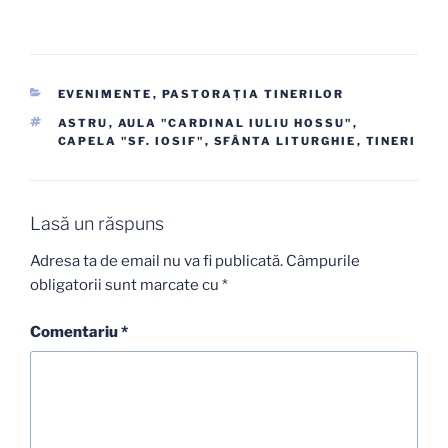
CATEGORII
EVENIMENTE
,
PASTORAŢIA TINERILOR
ETICHETE
ASTRU
,
AULA "CARDINAL IULIU HOSSU"
,
CAPELA "SF. IOSIF"
,
SFÂNTA LITURGHIE
,
TINERI
Lasă un răspuns
Adresa ta de email nu va fi publicată.
Câmpurile
obligatorii sunt marcate cu
*
Comentariu
*