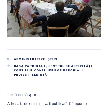
CATEGORII
ADMINISTRATIVE
,
ŞTIRI
ETICHETE
CASA PAROHIALĂ
,
CENTRUL DE ACTIVITĂȚI
,
CONSILIUL CONSILIERILOR PAROHIALI
,
PROIECT
,
ŞEDINŢĂ
Lasă un răspuns
Adresa ta de email nu va fi publicată.
Câmpurile