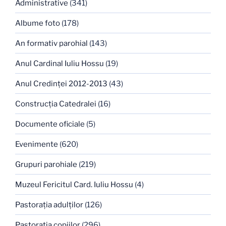
Administrative
(341)
Albume foto
(178)
An formativ parohial
(143)
Anul Cardinal Iuliu Hossu
(19)
Anul Credinţei 2012-2013
(43)
Construcţia Catedralei
(16)
Documente oficiale
(5)
Evenimente
(620)
Grupuri parohiale
(219)
Muzeul Fericitul Card. Iuliu Hossu
(4)
Pastoraţia adulţilor
(126)
Pastoraţia copiilor
(296)