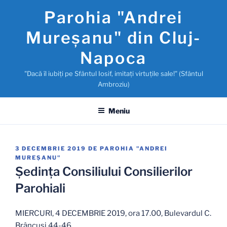
Sari
Parohia "Andrei
la
conținut
Mureşanu" din Cluj-
Napoca
"Dacă îl iubiţi pe Sfântul Iosif, imitaţi virtuţile sale!" (Sfântul
Ambroziu)
Meniu
PUBLICAT
3 DECEMBRIE 2019
DE
PAROHIA "ANDREI
PE
MUREŞANU"
Şedința Consiliului Consilierilor
Parohiali
MIERCURI, 4 DECEMBRIE 2019, ora 17.00, Bulevardul C.
Brâncuși 44-46.