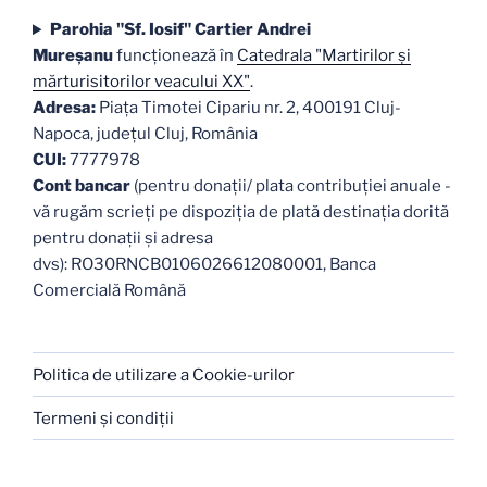
Parohia "Sf. Iosif" Cartier Andrei
Mureşanu
funcţionează în
Catedrala "Martirilor şi
mărturisitorilor veacului XX"
.
Adresa:
Piaţa Timotei Cipariu nr. 2, 400191 Cluj-
Napoca, judeţul Cluj, România
CUI:
7777978
Cont bancar
(pentru donații/ plata contribuției anuale -
vă rugăm scrieți pe dispoziția de plată destinația dorită
pentru donații și adresa
dvs): RO30RNCB0106026612080001, Banca
Comercială Română
Politica de utilizare a Cookie-urilor
Termeni şi condiţii