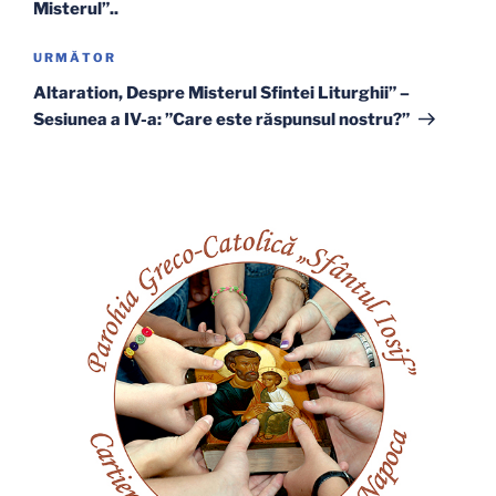
Misterul”..
Articolul
URMĂTOR
următor
Altaration, Despre Misterul Sfintei Liturghii” –
Sesiunea a IV-a: ”Care este răspunsul nostru?”