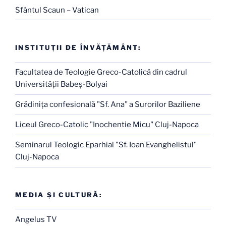
Sfântul Scaun – Vatican
INSTITUŢII DE ÎNVĂŢĂMÂNT:
Facultatea de Teologie Greco-Catolică din cadrul
Universităţii Babeş-Bolyai
Grădiniţa confesională "Sf. Ana" a Surorilor Baziliene
Liceul Greco-Catolic "Inochentie Micu" Cluj-Napoca
Seminarul Teologic Eparhial "Sf. Ioan Evanghelistul"
Cluj-Napoca
MEDIA ŞI CULTURĂ:
Angelus TV