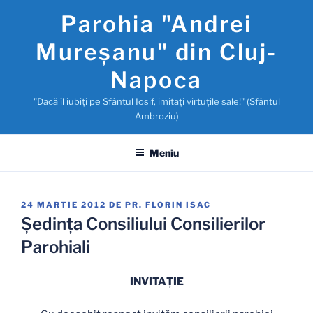
Sari
Parohia "Andrei
la
conținut
Mureşanu" din Cluj-
Napoca
"Dacă îl iubiţi pe Sfântul Iosif, imitaţi virtuţile sale!" (Sfântul
Ambroziu)
Meniu
PUBLICAT
24 MARTIE 2012
DE
PR. FLORIN ISAC
PE
Şedinţa Consiliului Consilierilor
Parohiali
INVITAŢIE