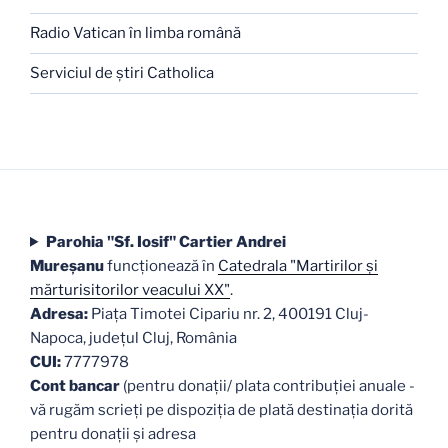
Radio Vatican în limba română
Serviciul de ştiri Catholica
Parohia "Sf. Iosif" Cartier Andrei
Mureşanu
funcţionează în
Catedrala "Martirilor şi
mărturisitorilor veacului XX"
.
Adresa:
Piaţa Timotei Cipariu nr. 2, 400191 Cluj-
Napoca, judeţul Cluj, România
CUI:
7777978
Cont bancar
(pentru donații/ plata contribuției anuale -
vă rugăm scrieți pe dispoziția de plată destinația dorită
pentru donații și adresa