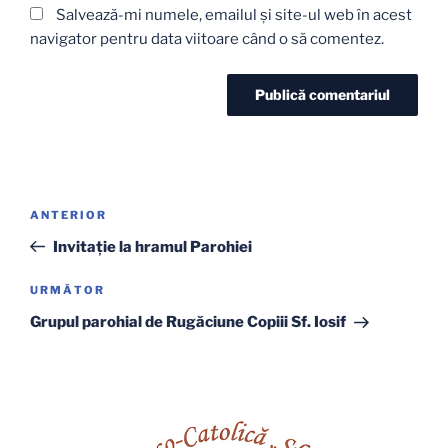
Salvează-mi numele, emailul și site-ul web în acest
navigator pentru data viitoare când o să comentez.
Navigare
Articolul
ANTERIOR
în
anterior
Invitaţie la hramul Parohiei
articole
Articolul
URMĂTOR
următor
Grupul parohial de Rugăciune Copiii Sf. Iosif