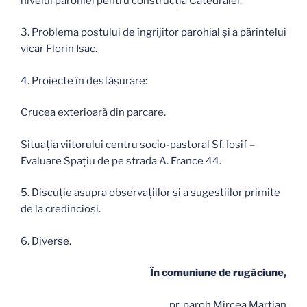
nivelul parohiei pentru construcţia Catedralei.
3. Problema postului de îngrijitor parohial şi a părintelui
vicar Florin Isac.
4. Proiecte în desfăşurare:
Crucea exterioară din parcare.
Situaţia viitorului centru socio-pastoral Sf. Iosif –
Evaluare Spaţiu de pe strada A. France 44.
5. Discuţie asupra observaţiilor şi a sugestiilor primite
de la credincioşi.
6. Diverse.
În comuniune de rugăciune,
pr. paroh Mircea Marţian