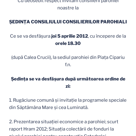
Cu deosebit respect invităm consilierii parohiei
noastre la
ŞEDINŢA CONSILIULUI CONSILIERILOR PAROHIALI
Ce se va desfăşura
joi 5 aprilie 2012
, cu începere de la
orele 18.30
(după Calea Crucii), la sediul parohiei din Piaţa Cipariu
f.n.
Şedinţa se va desfăşura după următoarea ordine de
zi:
1. Rugăciune comună şi invitaţie la programele speciale
din Săptămâna Mare şi cea Luminată.
2. Prezentarea situaţiei economice a parohiei; scurt
raport Hram 2012; Situaţia colectării de fonduri la