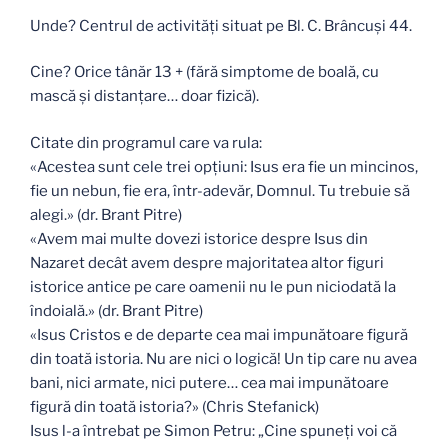
Unde? Centrul de activități situat pe Bl. C. Brâncuși 44.
Cine? Orice tânăr 13 + (fără simptome de boală, cu
mască și distanțare… doar fizică).
Citate din programul care va rula:
«Acestea sunt cele trei opțiuni: Isus era fie un mincinos,
fie un nebun, fie era, într-adevăr, Domnul. Tu trebuie să
alegi.» (dr. Brant Pitre)
«Avem mai multe dovezi istorice despre Isus din
Nazaret decât avem despre majoritatea altor figuri
istorice antice pe care oamenii nu le pun niciodată la
îndoială.» (dr. Brant Pitre)
«Isus Cristos e de departe cea mai impunătoare figură
din toată istoria. Nu are nici o logică! Un tip care nu avea
bani, nici armate, nici putere… cea mai impunătoare
figură din toată istoria?» (Chris Stefanick)
Isus l-a întrebat pe Simon Petru: „Cine spuneți voi că