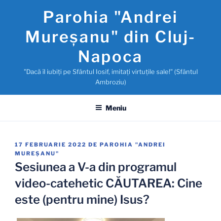
Sari
Parohia "Andrei
la
conținut
Mureşanu" din Cluj-
Napoca
"Dacă îl iubiţi pe Sfântul Iosif, imitaţi virtuţile sale!" (Sfântul
Ambroziu)
Meniu
PUBLICAT
17 FEBRUARIE 2022
DE
PAROHIA "ANDREI
PE
MUREŞANU"
Sesiunea a V-a din programul
video-catehetic CĂUTAREA: Cine
este (pentru mine) Isus?