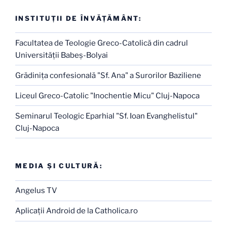
INSTITUŢII DE ÎNVĂŢĂMÂNT:
Facultatea de Teologie Greco-Catolică din cadrul
Universităţii Babeş-Bolyai
Grădiniţa confesională "Sf. Ana" a Surorilor Baziliene
Liceul Greco-Catolic "Inochentie Micu" Cluj-Napoca
Seminarul Teologic Eparhial "Sf. Ioan Evanghelistul"
Cluj-Napoca
MEDIA ŞI CULTURĂ:
Angelus TV
Aplicaţii Android de la Catholica.ro