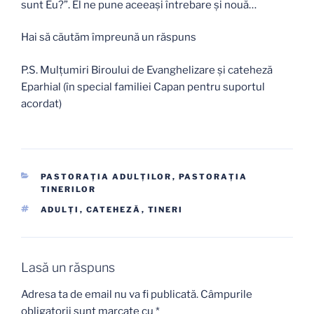
sunt Eu?”. El ne pune aceeași întrebare și nouă…
Hai să căutăm împreună un răspuns
P.S. Mulțumiri Biroului de Evanghelizare și cateheză
Eparhial (în special familiei Capan pentru suportul
acordat)
CATEGORII
PASTORAŢIA ADULŢILOR
,
PASTORAŢIA
TINERILOR
ETICHETE
ADULŢI
,
CATEHEZĂ
,
TINERI
Lasă un răspuns
Adresa ta de email nu va fi publicată.
Câmpurile
obligatorii sunt marcate cu
*