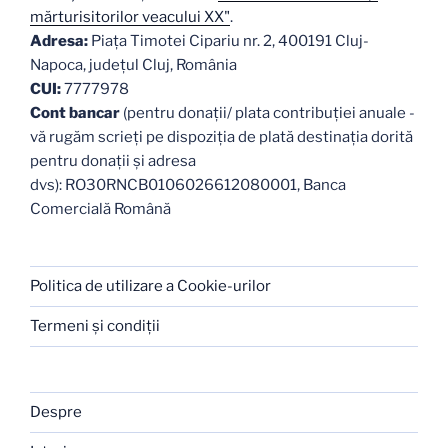
mărturisitorilor veacului XX"
.
Adresa:
Piaţa Timotei Cipariu nr. 2, 400191 Cluj-
Napoca, judeţul Cluj, România
CUI:
7777978
Cont bancar
(pentru donații/ plata contribuției anuale -
vă rugăm scrieți pe dispoziția de plată destinația dorită
pentru donații și adresa
dvs): RO30RNCB0106026612080001, Banca
Comercială Română
Politica de utilizare a Cookie-urilor
Termeni şi condiţii
Despre