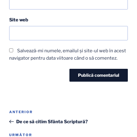
Site web
Salvează-mi numele, emailul și site-ul web în acest
navigator pentru data viitoare când o să comentez.
Navigare
Articolul
ANTERIOR
în
anterior
De ce să citim Sfânta Scriptură?
articole
Articolul
URMĂTOR