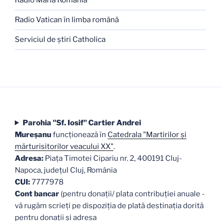
Radio Maria România
Radio Vatican în limba română
Serviciul de ştiri Catholica
Parohia "Sf. Iosif" Cartier Andrei
Mureşanu
funcţionează în
Catedrala "Martirilor şi
mărturisitorilor veacului XX"
.
Adresa:
Piaţa Timotei Cipariu nr. 2, 400191 Cluj-
Napoca, judeţul Cluj, România
CUI:
7777978
Cont bancar
(pentru donații/ plata contribuției anuale -
vă rugăm scrieți pe dispoziția de plată destinația dorită
pentru donații și adresa