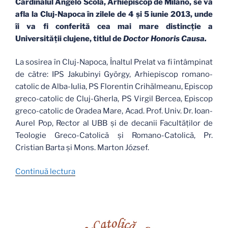
Cardinalul Angelo Scola, Arhiepiscop de Milano, se va
afla la Cluj-Napoca în zilele de 4 şi 5 iunie 2013, unde
îi va fi conferită cea mai mare distincţie a
Universităţii clujene, titlul de
Doctor Honoris Causa.
La sosirea în Cluj-Napoca, Înaltul Prelat va fi întâmpinat
de către: IPS Jakubinyi György, Arhiepiscop romano-
catolic de Alba-Iulia, PS Florentin Crihălmeanu, Episcop
greco-catolic de Cluj-Gherla, PS Virgil Bercea, Episcop
greco-catolic de Oradea Mare, Acad. Prof. Univ. Dr. Ioan-
Aurel Pop, Rector al UBB şi de decanii Facultăţilor de
Teologie Greco-Catolică şi Romano-Catolică, Pr.
Cristian Barta şi Mons. Marton József.
„Vizita
Continuă lectura
la
Cluj
a
Cardinalului