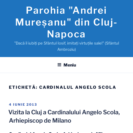
Sari
Parohia "Andrei
la
conținut
Mureşanu" din Cluj-
Napoca
"Dacă îl iubiţi pe Sfântul Iosif, imitaţi virtuţile sale!" (Sfântul
Ambroziu)
Meniu
ETICHETĂ:
CARDINALUL ANGELO SCOLA
PUBLICAT
4 IUNIE 2013
PE
Vizita la Cluj a Cardinalului Angelo Scola,
Arhiepiscop de Milano