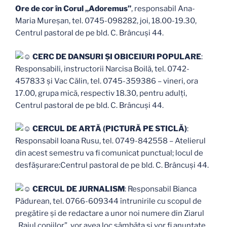
Ore de cor în Corul „Adoremus”
, responsabil Ana-
Maria Mureșan, tel. 0745-098282, joi, 18.00-19.30,
Centrul pastoral de pe bld. C. Brâncuși 44.
CERC DE DANSURI ȘI OBICEIURI POPULARE
:
Responsabili, instructorii Narcisa Boilă, tel. 0742-
457833 şi Vac Călin, tel. 0745-359386 – vineri, ora
17.00, grupa mică, respectiv 18.30, pentru adulți,
Centrul pastoral de pe bld. C. Brâncuși 44.
CERCUL DE ARTĂ (PICTURĂ PE STICLĂ)
:
Responsabil Ioana Rusu, tel. 0749-842558 – Atelierul
din acest semestru va fi comunicat punctual; locul de
desfășurare:Centrul pastoral de pe bld. C. Brâncuși 44.
CERCUL DE JURNALISM
: Responsabil Bianca
Pădurean, tel. 0766-609344 întrunirile cu scopul de
pregătire și de redactare a unor noi numere din Ziarul
„Raiul copiilor”, vor avea loc sâmbăta și vor fi anunțate