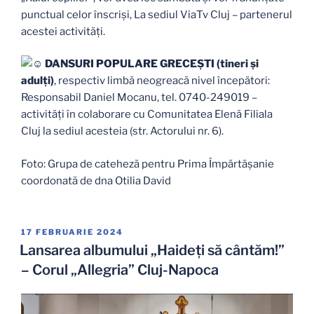
punctual celor înscriși, La sediul ViaTv Cluj – partenerul
acestei activități.
DANSURI POPULARE GRECEȘTI (tineri și
adulți)
, respectiv limbă neogreacă nivel începători:
Responsabil Daniel Mocanu, tel. 0740-249019 –
activități în colaborare cu Comunitatea Elenă Filiala
Cluj la sediul acesteia (str. Actorului nr. 6).
Foto: Grupa de cateheză pentru Prima Împărtășanie
coordonată de dna Otilia David
PUBLICAT
17 FEBRUARIE 2024
PE
Lansarea albumului „Haideţi să cântăm!”
– Corul „Allegria” Cluj-Napoca