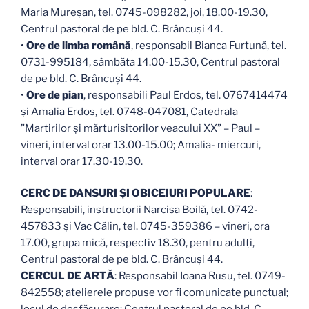
Maria Mureșan, tel. 0745-098282, joi, 18.00-19.30,
Centrul pastoral de pe bld. C. Brâncuși 44.
•
Ore de limba română
, responsabil Bianca Furtună, tel.
0731-995184, sâmbăta 14.00-15.30, Centrul pastoral
de pe bld. C. Brâncuși 44.
•
Ore de pian
, responsabili Paul Erdos, tel. 0767414474
și Amalia Erdos, tel. 0748-047081, Catedrala
”Martirilor și mărturisitorilor veacului XX” – Paul –
vineri, interval orar 13.00-15.00; Amalia- miercuri,
interval orar 17.30-19.30.
CERC DE DANSURI ȘI OBICEIURI POPULARE
:
Responsabili, instructorii Narcisa Boilă, tel. 0742-
457833 şi Vac Călin, tel. 0745-359386 – vineri, ora
17.00, grupa mică, respectiv 18.30, pentru adulți,
Centrul pastoral de pe bld. C. Brâncuși 44.
CERCUL DE ARTĂ
: Responsabil Ioana Rusu, tel. 0749-
842558; atelierele propuse vor fi comunicate punctual;