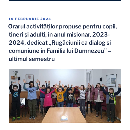
PUBLICAT
19 FEBRUARIE 2024
PE
Orarul activităților propuse pentru copii,
tineri și adulți, în anul misionar, 2023-
2024, dedicat „Rugăciunii ca dialog și
comuniune în Familia lui Dumnezeu” –
ultimul semestru