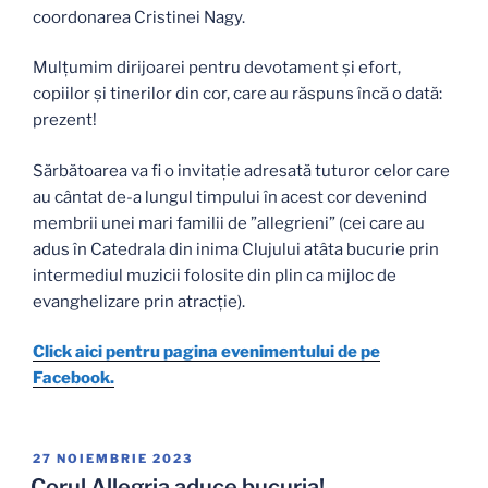
coordonarea Cristinei Nagy.
Mulțumim dirijoarei pentru devotament și efort,
copiilor și tinerilor din cor, care au răspuns încă o dată:
prezent!
Sărbătoarea va fi o invitație adresată tuturor celor care
au cântat de-a lungul timpului în acest cor devenind
membrii unei mari familii de ”allegrieni” (cei care au
adus în Catedrala din inima Clujului atâta bucurie prin
intermediul muzicii folosite din plin ca mijloc de
evanghelizare prin atracție).
Click aici pentru pagina evenimentului de pe
Facebook.
PUBLICAT
27 NOIEMBRIE 2023
PE
Corul Allegria aduce bucuria!