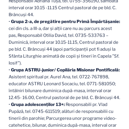
Responsabil Adriana Tușa, tel. 0755-356190, sâmbătă
interval orar 10.15 -11.15 Centrul pastoral de pe bld. C.
Brâncuși 44.
•
Grupa 2-a, de pregătire pentru Primă Împărtăşanie:
cei din cls. a III-a, dar și alții care nu au parcurs acest
pas, Responsabil Otilia David, tel. 0735-533763 –
Duminică, interval orar 10.15-11.15, Centrul pastoral de
pe bld. C. Brâncuși 44 (apoi participanții pot fi aduși la
Sfânta Liturghie animată de copii și tineri în Capela ”Sf.
Iosif”).
•
Grupa ASTRU-junior/ Copilăria Misionar Pontificală:
Asistent spiritual pr. Aurel Ana, tel. 0722-767898,
educator ASTRU Leonard Socaciu, tel. 0771-581050;
întâlniri bilunare duminica după-masa, interval orar
12.45- 16.00, Centrul pastoral de pe bld. C. Brâncuși 44.
•
Grupa adolescenților 13+:
Responsabili pr. Vlad
Pupăză, tel. 0745-611519; alături de responsabilii cu
tinerii din parohie; Parcurgerea unor programe video-
catehetice, bilunar, duminica după-masa, interval orar