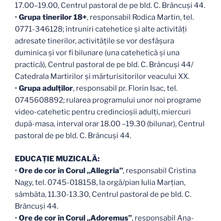
17.00–19.00, Centrul pastoral de pe bld. C. Brâncuși 44.
•
Grupa tinerilor 18+
, responsabil Rodica Martin, tel.
0771-346128; întruniri catehetice și alte activități
adresate tinerilor, activitățile se vor desfășura
duminica și vor fi bilunare (una catehetică și una
practică), Centrul pastoral de pe bld. C. Brâncuși 44/
Catedrala Martirilor și mărturisitorilor veacului XX.
•
Grupa adulților
, responsabil pr. Florin Isac, tel.
0745608892; rularea programului unor noi programe
video-catehetic pentru credincioșii adulți, miercuri
după-masa, interval orar 18.00 –19.30 (bilunar), Centrul
pastoral de pe bld. C. Brâncuși 44.
EDUCAŢIE MUZICALĂ:
•
Ore de cor în Corul „Allegria”
, responsabil Cristina
Nagy, tel. 0745-018158, la orgă/pian Iulia Marțian,
sâmbăta, 11.30-13.30, Centrul pastoral de pe bld. C.
Brâncuși 44.
•
Ore de cor în Corul „Adoremus”
, responsabil Ana-