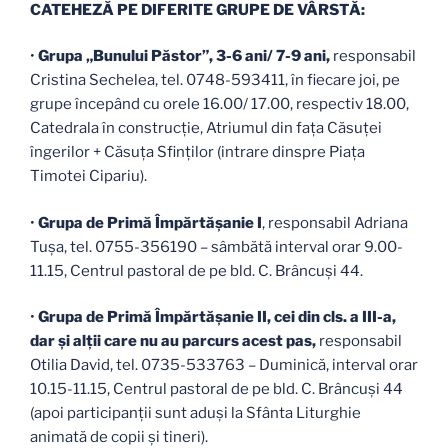
CATEHEZĂ PE DIFERITE GRUPE DE VÂRSTĂ:
•
Grupa „Bunului Păstor”, 3-6 ani/ 7-9 ani,
responsabil
Cristina Sechelea, tel. 0748-593411, în fiecare joi, pe
grupe începând cu orele 16.00/ 17.00, respectiv 18.00,
Catedrala în construcție, Atriumul din faţa Căsuţei
îngerilor + Căsuța Sfinților (intrare dinspre Piața
Timotei Cipariu).
•
Grupa de Primă Împărtăşanie I
, responsabil Adriana
Tușa, tel. 0755-356190 – sâmbătă interval orar 9.00-
11.15, Centrul pastoral de pe bld. C. Brâncuși 44.
•
Grupa de Primă Împărtăşanie II, cei din cls. a III-a,
dar și alții care nu au parcurs acest pas,
responsabil
Otilia David, tel. 0735-533763 – Duminică, interval orar
10.15-11.15, Centrul pastoral de pe bld. C. Brâncuși 44
(apoi participanții sunt aduși la Sfânta Liturghie
animată de copii și tineri).