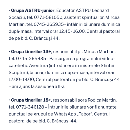
•
Grupa ASTRU-junior
, Educator ASTRU Leonard
Socaciu, tel. 0771-581050, asistent spiritual pr. Mircea
Marțian, tel. 0745-265935– întâlniri bilunare duminica
după-masa, interval orar 12.45- 16.00, Centrul pastoral
de pe bld. C. Brâncuși 44.
•
Grupa tinerilor 13+
, responsabil pr. Mircea Marțian,
tel. 0745-265935– Parcurgerea programului video-
catehetic Aventura (introducere în misterele Sfintei
Scripturi), bilunar, duminica după-masa, interval orar
17.00–19.00, Centrul pastoral de pe bld. C. Brâncuși 44
– am ajuns la sesiunea a II-a.
•
Grupa tinerilor 18+
, responsabil sora Rodica Martin,
tel. 0771-346128 – Întrunirile bilunare vor fi anunțate
punctual pe grupul de WhatsApp „Tabor”, Centrul
pastoral de pe bld. C. Brâncuși 44.