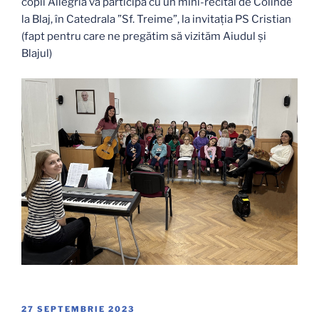
copii Allegria va participa cu un mini-recital de Colinde
la Blaj, în Catedrala ”Sf. Treime”, la invitația PS Cristian
(fapt pentru care ne pregătim să vizităm Aiudul și
Blajul)
PUBLICAT
27 SEPTEMBRIE 2023