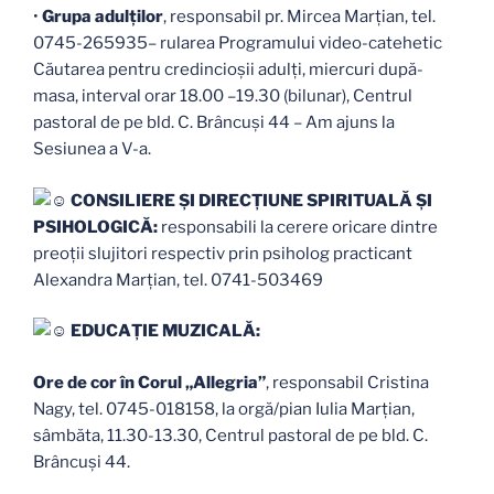
•
Grupa adulților
, responsabil pr. Mircea Marțian, tel.
0745-265935– rularea Programului video-catehetic
Căutarea pentru credincioșii adulți, miercuri după-
masa, interval orar 18.00 –19.30 (bilunar), Centrul
pastoral de pe bld. C. Brâncuși 44 – Am ajuns la
Sesiunea a V-a.
CONSILIERE ȘI DIRECȚIUNE SPIRITUALĂ ȘI
PSIHOLOGICĂ:
responsabili la cerere oricare dintre
preoții slujitori respectiv prin psiholog practicant
Alexandra Marțian, tel. 0741-503469
EDUCAŢIE MUZICALĂ:
Ore de cor în Corul „Allegria”
, responsabil Cristina
Nagy, tel. 0745-018158, la orgă/pian Iulia Marțian,
sâmbăta, 11.30-13.30, Centrul pastoral de pe bld. C.
Brâncuși 44.