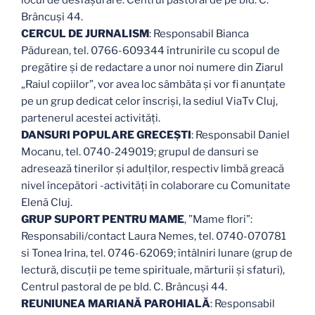
locul de desfășurare: Centrul pastoral de pe bld. C.
Brâncuși 44.
CERCUL DE JURNALISM
: Responsabil Bianca
Pădurean, tel. 0766-609344 întrunirile cu scopul de
pregătire și de redactare a unor noi numere din Ziarul
„Raiul copiilor”, vor avea loc sâmbăta și vor fi anunțate
pe un grup dedicat celor înscriși, la sediul ViaTv Cluj,
partenerul acestei activități.
DANSURI POPULARE GRECEȘTI
: Responsabil Daniel
Mocanu, tel. 0740-249019; grupul de dansuri se
adresează tinerilor și adulților, respectiv limbă greacă
nivel începători -activități în colaborare cu Comunitate
Elenă Cluj.
GRUP SUPORT PENTRU MAME
, ”Mame flori”:
Responsabili/contact Laura Nemes, tel. 0740-070781
si Tonea Irina, tel. 0746-62069; întâlniri lunare (grup de
lectură, discuții pe teme spirituale, mărturii și sfaturi),
Centrul pastoral de pe bld. C. Brâncuși 44.
REUNIUNEA MARIANĂ PAROHIALĂ
: Responsabil