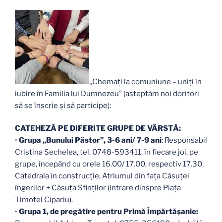
„Chemați la comuniune – uniți în
iubire în Familia lui Dumnezeu” (așteptăm noi doritori
să se înscrie și să participe):
CATEHEZĂ PE DIFERITE GRUPE DE VÂRSTĂ:
•
Grupa „Bunului Păstor”, 3-6 ani/ 7-9 ani
: Responsabil
Cristina Sechelea, tel. 0748-593411, în fiecare joi, pe
grupe, începând cu orele 16.00/ 17.00, respectiv 17.30,
Catedrala în construcție, Atriumul din faţa Căsuţei
îngerilor + Căsuța Sfinților (intrare dinspre Piața
Timotei Cipariu).
•
Grupa 1, de pregătire pentru Primă Împărtăşanie: