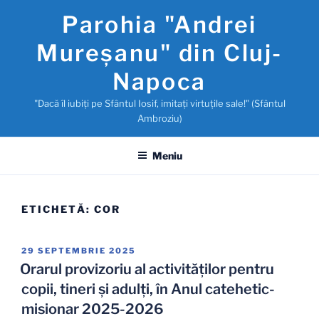
Sari
Parohia "Andrei
la
conținut
Mureşanu" din Cluj-
Napoca
"Dacă îl iubiţi pe Sfântul Iosif, imitaţi virtuţile sale!" (Sfântul
Ambroziu)
Meniu
ETICHETĂ:
COR
PUBLICAT
29 SEPTEMBRIE 2025
PE
Orarul provizoriu al activităților pentru
copii, tineri și adulți, în Anul catehetic-
misionar 2025-2026