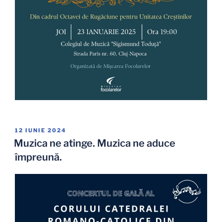
PUBLICAT
12 IUNIE 2024
PE
Muzica ne atinge. Muzica ne aduce
împreună.