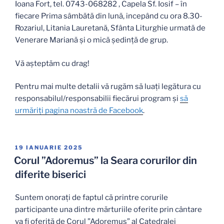
Ioana Fort, tel. 0743-068282 , Capela Sf. Iosif – în
fiecare Prima sâmbătă din lună, incepând cu ora 8.30-
Rozariul, Litania Lauretană, Sfânta Liturghie urmată de
Venerare Mariană și o mică ședință de grup.
Vă așteptăm cu drag!
Pentru mai multe detalii vă rugăm să luați legătura cu
responsabilul/responsabilii fiecărui program și
să
urmăriți pagina noastră de Facebook
.
PUBLICAT
19 IANUARIE 2025
PE
Corul ”Adoremus” la Seara corurilor din
diferite biserici
Suntem onorați de faptul că printre corurile
participante una dintre mărturiile oferite prin cântare
va fi oferită de Corul ”Adoremus” al Catedralei