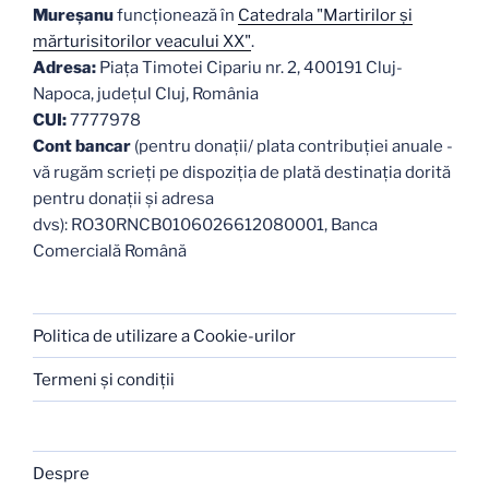
Mureşanu
funcţionează în
Catedrala "Martirilor şi
mărturisitorilor veacului XX"
.
Adresa:
Piaţa Timotei Cipariu nr. 2, 400191 Cluj-
Napoca, judeţul Cluj, România
CUI:
7777978
Cont bancar
(pentru donații/ plata contribuției anuale -
vă rugăm scrieți pe dispoziția de plată destinația dorită
pentru donații și adresa
dvs): RO30RNCB0106026612080001, Banca
Comercială Română
Politica de utilizare a Cookie-urilor
Termeni şi condiţii
Despre