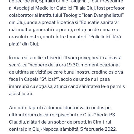
de zeci de ani, Spitalul Clinic “Clujana“, fost Președinte
al Asociației Medicilor Catolici Filiala Cluj, fost profesor
colaborator al Institutului Teologic ”Ioan Evanghelistul”
din Cluj, unde a predat Bioetică și ”Educație sanitară”
mai multor generații de preoți, cetățean de onoare a
orașului nostru, unul dintre fondatorii ”Policlinicii fără
plată” din Cluj.
În marea familie a bisericii îl vom priveghea în această
seară, cu începere de la ora 19.30, moment ocazionat
de ultima sa vizită pe care bunul nostru credincios o va
face în Capela ”Sf. Iosif”, acolo de unde nu lipsea
împreună cu soția sa, atunci când sănătatea le-a permis
acest lucru.
Amintim faptul că domnul doctor va fi condus pe
ultimul drum de către Episcopul de Cluj-Gherla, PS
Claudiu, alături de un sobor de preoți, în Cimitirul
central din Cluj-Napoca, sâmbătă, 5 februarie 2022,