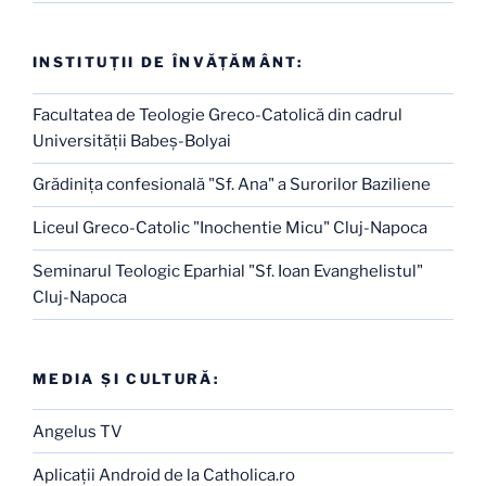
INSTITUŢII DE ÎNVĂŢĂMÂNT:
Facultatea de Teologie Greco-Catolică din cadrul
Universităţii Babeş-Bolyai
Grădiniţa confesională "Sf. Ana" a Surorilor Baziliene
Liceul Greco-Catolic "Inochentie Micu" Cluj-Napoca
Seminarul Teologic Eparhial "Sf. Ioan Evanghelistul"
Cluj-Napoca
MEDIA ŞI CULTURĂ:
Angelus TV
Aplicaţii Android de la Catholica.ro