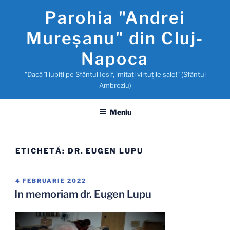
Sari
Parohia "Andrei
la
conținut
Mureşanu" din Cluj-
Napoca
"Dacă îl iubiţi pe Sfântul Iosif, imitaţi virtuţile sale!" (Sfântul
Ambroziu)
Meniu
ETICHETĂ:
DR. EUGEN LUPU
PUBLICAT
4 FEBRUARIE 2022
PE
In memoriam dr. Eugen Lupu