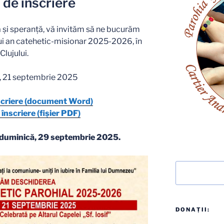
 de înscriere
ă și speranță, vă invităm să ne bucurăm
i an catehetic-misionar 2025-2026, în
lujului.
ă, 21 septembrie 2025
scriere (document Word)
înscriere (fișier PDF)
ă duminică, 29 septembrie 2025.
Caută
DONAȚII: