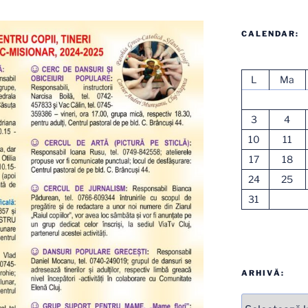
CALENDAR:
L
Ma
3
4
10
11
17
18
24
25
31
ARHIVĂ:
Arhive