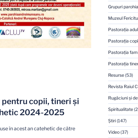
Grupuri parohia
Muzeul Fericitu
Pastoraţia adulţ
Pastoraţia copi
Pastoraţia famil
Pastoraţia tiner
Resurse
(53)
Revista Raiul C
Rugăciuni şi de
 pentru copii, tineri și
Spiritualitate
(2
tehetic 2024-2025
Ştiri
(147)
se în acest an catehetic de către
Video
(37)