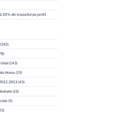
 20% din impozitul pe profit
(342)
78)
rohial
(143)
uliu Hossu
(19)
 2012-2013
(43)
tedralei
(16)
ciale
(5)
23)