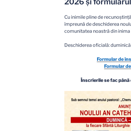
2026 și formularul
Cu inimile pline de recunoștinț
împreună de deschiderea noulu
comunitatea noastră din inima C
Deschiderea oficială: duminic
Formular de în
Formular de 
Înscrierile se fac pân