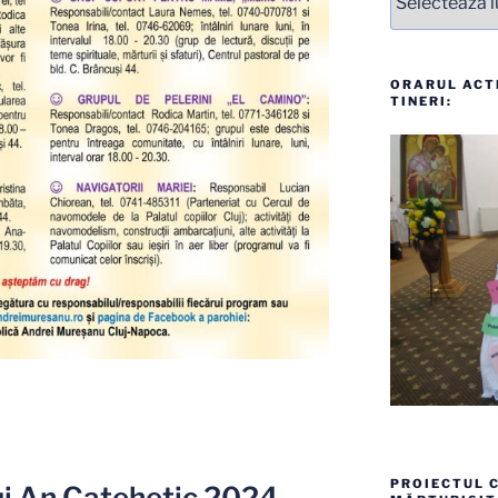
ORARUL ACTI
TINERI:
PROIECTUL C
i An Catehetic 2024-