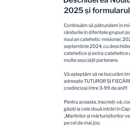
2025 și formularul
Continuăm să pătrundem în mist
rândurile în diferitele grupuri 
noul an catehetic-misionar, 2
septembrie 2024, cu deschidere
catehetice și extra-catehetice 
multe asociații partenere.
Vă așteptăm să ne bucurăm îm
adresate TUTUROR ȘI FIECĂRUIA
credincioși între 3-99 de ani!!!
Pentru aceasta, înscrieți-vă, c
găsiți la cele două intrări în Cap
„Martirilor și mărturisitorilor 
pe cel de mai jos: