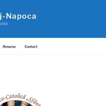
uj-Napoca
oziu)
Resurse
Contact