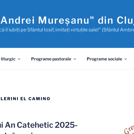
"Andrei Mureşanu" din Cl
ă îl iubiţi pe Sfântul Iosif, imitaţi virtuţile sale!" (Sfântul Ambr
 liturgic
Programe pastorale
Programe sociale
LERINI EL CAMINO
i An Catehetic 2025-