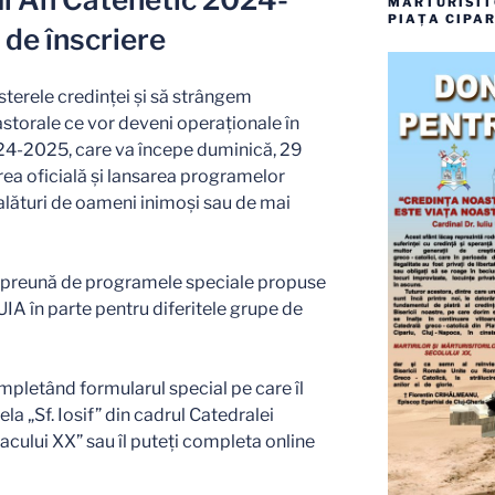
MĂRTURISITO
PIAȚA CIPAR
 de înscriere
erele credinței și să strângem
pastorale ce vor deveni operaționale în
024-2025, care va începe duminică, 29
a oficială și lansarea programelor
alături de oameni inimoși sau de mai
preună de programele speciale propuse
 în parte pentru diferitele grupe de
ompletând formularul special pe care îl
ela „Sf. Iosif” din cadrul Catedralei
veacului XX” sau îl puteți completa online