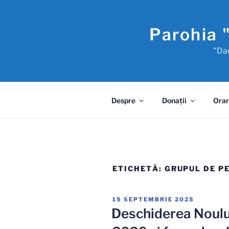
Sari
la
Parohia 
conținut
"Dac
Despre
Donaţii
Orar
ETICHETĂ:
GRUPUL DE PE
PUBLICAT
15 SEPTEMBRIE 2025
PE
Deschiderea Noulu