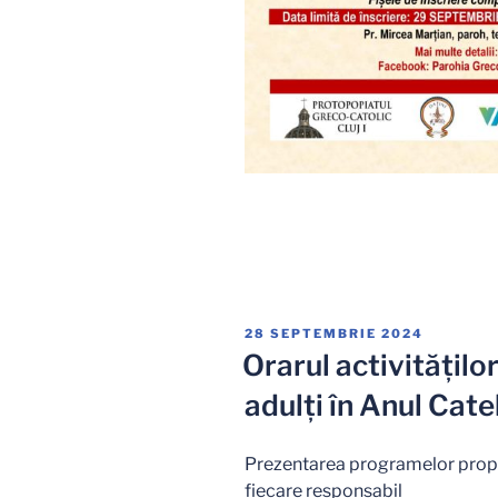
PUBLICAT
28 SEPTEMBRIE 2024
PE
Orarul activităților
adulți în Anul Ca
Prezentarea programelor propu
fiecare responsabil