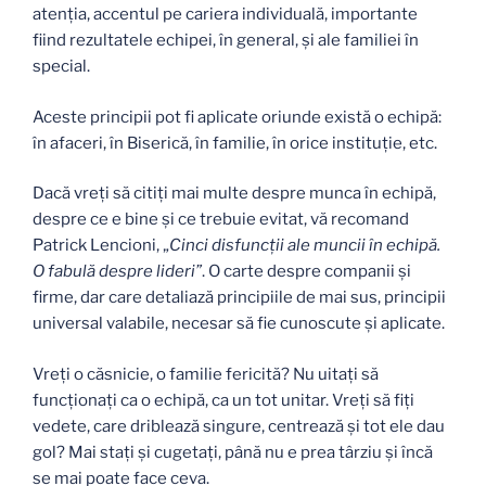
atenţia, accentul pe cariera individuală, importante
fiind rezultatele echipei, în general, şi ale familiei în
special.
Aceste principii pot fi aplicate oriunde există o echipă:
în afaceri, în Biserică, în familie, în orice instituţie, etc.
Dacă vreţi să citiţi mai multe despre munca în echipă,
despre ce e bine şi ce trebuie evitat, vă recomand
Patrick Lencioni, „
Cinci disfuncţii ale muncii în echipă.
O fabulă despre lideri”
. O carte despre companii şi
firme, dar care detaliază principiile de mai sus, principii
universal valabile, necesar să fie cunoscute şi aplicate.
Vreţi o căsnicie, o familie fericită? Nu uitaţi să
funcţionaţi ca o echipă, ca un tot unitar. Vreţi să fiţi
vedete, care driblează singure, centrează şi tot ele dau
gol? Mai staţi şi cugetaţi, până nu e prea târziu şi încă
se mai poate face ceva.