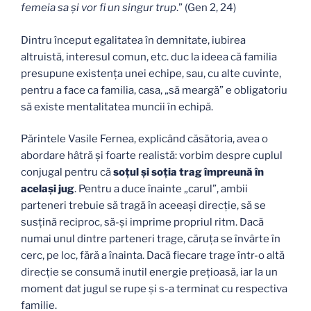
femeia sa şi vor fi un singur trup
.” (Gen 2, 24)
Dintru început egalitatea în demnitate, iubirea
altruistă, interesul comun, etc. duc la ideea că familia
presupune existenţa unei echipe, sau, cu alte cuvinte,
pentru a face ca familia, casa, „să meargă” e obligatoriu
să existe mentalitatea muncii în echipă.
Părintele Vasile Fernea, explicând căsătoria, avea o
abordare hâtră şi foarte realistă: vorbim despre cuplul
conjugal pentru că
soţul şi soţia trag împreună în
acelaşi jug
. Pentru a duce înainte „carul”, ambii
parteneri trebuie să tragă în aceeaşi direcţie, să se
susţină reciproc, să-şi imprime propriul ritm. Dacă
numai unul dintre parteneri trage, căruţa se învârte în
cerc, pe loc, fără a înainta. Dacă fiecare trage într-o altă
direcţie se consumă inutil energie preţioasă, iar la un
moment dat jugul se rupe şi s-a terminat cu respectiva
familie.