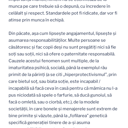
munca pe care trebuie să o depună, cu încredere în
celălalt şi respect. Standardele pot fi ridicate, dar vor fi
atinse prin munca în echipă.
Din păcate, aşa cum lipseşte angajamentul, lipseşte şi
asumarea responsabilităţilor. Multe persoane se
căsătoresc şi fac copii deşi nu sunt pregătiţi nici să fie
soţi sau soţii, nici să ofere o paternitate responsabilă.
Cauzele acestui fenomen sunt multiple, de la
imaturitatea psihică, socială, până la exemplul rău
primit de la părinţi (a se citi „hiperprotectivismul”, prin
care bietul soţ, sau biata soţie, este incapabil /
incapabilă să facă ceva în casă pentru că mămica nu l-a
pus niciodată să spele o farfurie, să ducă gunoiul, să
facă o omletă, sau o ciorbă, etc.), de la modele
societăţii, în care bonele şi menajerele sunt extrem de
bine primite şi văzute, până la „fofilarea” genetică
specifică generaţiei tinere de a-şi asuma