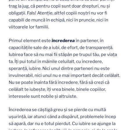
trag la jug, că pentru copii sunt doar drepturi, nu şi
obligaţii. Fals! Atenţie, altfel copiii noştri nu vor fi
capabili de muncă în echipă, nici în pruncie, nici în
viitoarele lor familii.
Primul element este
încrederea
în partener, în
capacităţile sale de a iubi, de efort, de transparenţă.
Iubirea face să nu mai fii stăpân pe trupul tău, pe viaţa
ta. Îţi pui totul în mâinile celuilalt, cu încredere,
speranţă, iubire. Nici unul dintre parteneri nu este
invulnerabil, nici unul nu e mai important decât celălalt.
Nu se poate înainta fără încredere, fără să crezi că
celălalt te iubeşte, îţi vrea binele, binele copiilor,
interesele sunt nobile şi altruiste.
Încrederea se câştigă greu şi se pierde cu multă
uşurinţă, iar atunci când a dispărut, problemele încep
să apară, dar nu e totul pierdut. Cu iubire se ajunge la