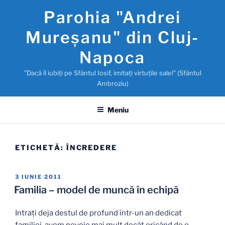
Sari
Parohia "Andrei
la
conținut
Mureşanu" din Cluj-
Napoca
"Dacă îl iubiţi pe Sfântul Iosif, imitaţi virtuţile sale!" (Sfântul
Ambroziu)
Meniu
ETICHETĂ:
ÎNCREDERE
PUBLICAT
3 IUNIE 2011
PE
Familia – model de muncă în echipă
Intraţi deja destul de profund într-un an dedicat
familiei, avem nevoie mai mult decât oricând de o