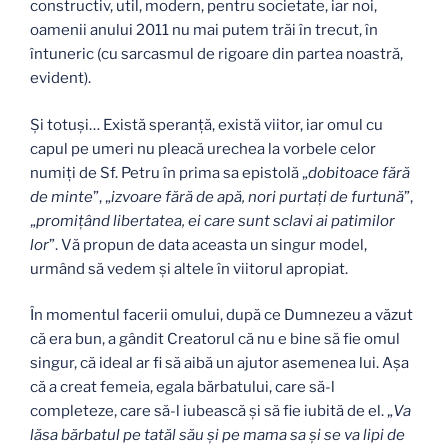
constructiv, util, modern, pentru societate, iar noi,
oamenii anului 2011 nu mai putem trăi în trecut, în
întuneric (cu sarcasmul de rigoare din partea noastră,
evident).
Şi totuşi… Există speranţă, există viitor, iar omul cu
capul pe umeri nu pleacă urechea la vorbele celor
numiţi de Sf. Petru în prima sa epistolă „
dobitoace fără
de minte
”, „
izvoare
fără de apă, nori purtaţi de furtună
”,
„
promiţând libertatea, ei care sunt sclavi ai patimilor
lor
”. Vă propun de data aceasta un singur model,
urmând să vedem şi altele în viitorul apropiat.
În momentul facerii omului, după ce Dumnezeu a văzut
că era bun, a gândit Creatorul că nu e bine să fie omul
singur, că ideal ar fi să aibă un ajutor asemenea lui. Aşa
că a creat femeia, egala bărbatului, care să-l
completeze, care să-l iubească şi să fie iubită de el. „
Va
lăsa bărbatul pe tatăl său şi pe mama sa şi se va lipi de