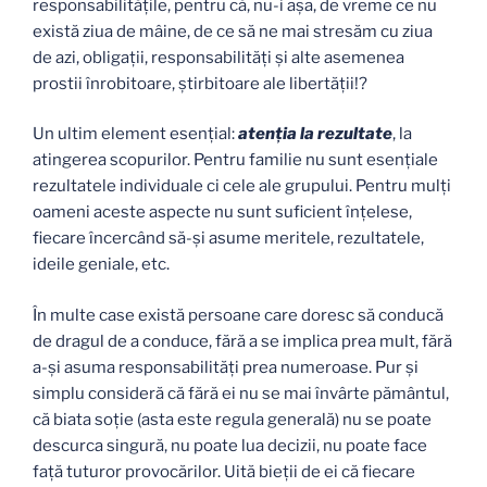
responsabilităţile, pentru că, nu-i aşa, de vreme ce nu
există ziua de mâine, de ce să ne mai stresăm cu ziua
de azi, obligaţii, responsabilităţi şi alte asemenea
prostii înrobitoare, ştirbitoare ale libertăţii!?
Un ultim element esenţial:
atenţia la rezultate
, la
atingerea scopurilor. Pentru familie nu sunt esenţiale
rezultatele individuale ci cele ale grupului. Pentru mulţi
oameni aceste aspecte nu sunt suficient înţelese,
fiecare încercând să-şi asume meritele, rezultatele,
ideile geniale, etc.
În multe case există persoane care doresc să conducă
de dragul de a conduce, fără a se implica prea mult, fără
a-şi asuma responsabilităţi prea numeroase. Pur şi
simplu consideră că fără ei nu se mai învârte pământul,
că biata soţie (asta este regula generală) nu se poate
descurca singură, nu poate lua decizii, nu poate face
faţă tuturor provocărilor. Uită bieţii de ei că fiecare