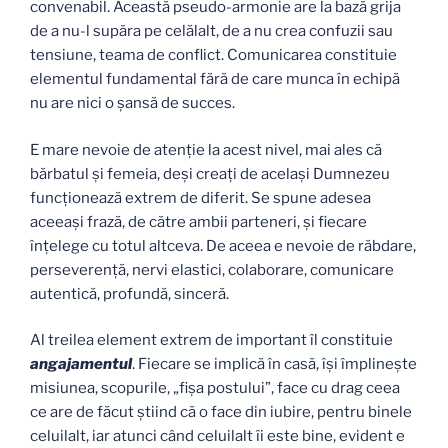
convenabil. Această pseudo-armonie are la bază grija
de a nu-l supăra pe celălalt, de a nu crea confuzii sau
tensiune, teama de conflict. Comunicarea constituie
elementul fundamental fără de care munca în echipă
nu are nici o şansă de succes.
E mare nevoie de atenţie la acest nivel, mai ales că
bărbatul şi femeia, deşi creaţi de acelaşi Dumnezeu
funcţionează extrem de diferit. Se spune adesea
aceeaşi frază, de către ambii parteneri, şi fiecare
înţelege cu totul altceva. De aceea e nevoie de răbdare,
perseverenţă, nervi elastici, colaborare, comunicare
autentică, profundă, sinceră.
Al treilea element extrem de important îl constituie
angajamentul
. Fiecare se implică în casă, îşi împlineşte
misiunea, scopurile, „fişa postului”, face cu drag ceea
ce are de făcut ştiind că o face din iubire, pentru binele
celuilalt, iar atunci când celuilalt îi este bine, evident e