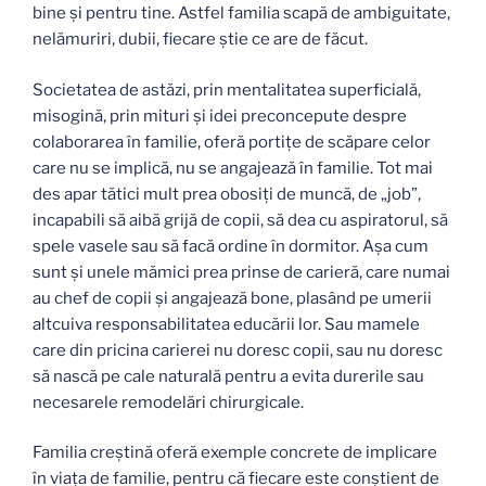
bine şi pentru tine. Astfel familia scapă de ambiguitate,
nelămuriri, dubii, fiecare ştie ce are de făcut.
Societatea de astăzi, prin mentalitatea superficială,
misogină, prin mituri şi idei preconcepute despre
colaborarea în familie, oferă portiţe de scăpare celor
care nu se implică, nu se angajează în familie. Tot mai
des apar tătici mult prea obosiţi de muncă, de „job”,
incapabili să aibă grijă de copii, să dea cu aspiratorul, să
spele vasele sau să facă ordine în dormitor. Aşa cum
sunt şi unele mămici prea prinse de carieră, care numai
au chef de copii şi angajează bone, plasând pe umerii
altcuiva responsabilitatea educării lor. Sau mamele
care din pricina carierei nu doresc copii, sau nu doresc
să nască pe cale naturală pentru a evita durerile sau
necesarele remodelări chirurgicale.
Familia creştină oferă exemple concrete de implicare
în viaţa de familie, pentru că fiecare este conştient de