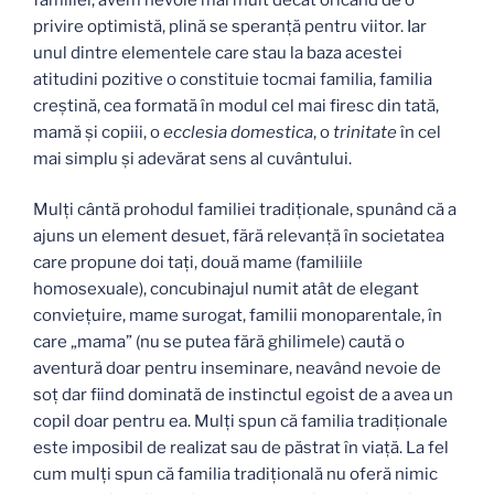
privire optimistă, plină se speranţă pentru viitor. Iar
unul dintre elementele care stau la baza acestei
atitudini pozitive o constituie tocmai familia, familia
creştină, cea formată în modul cel mai firesc din tată,
mamă şi copiii, o
ecclesia domestica
, o
trinitate
în cel
mai simplu şi adevărat sens al cuvântului.
Mulţi cântă prohodul familiei tradiţionale, spunând că a
ajuns un element desuet, fără relevanţă în societatea
care propune doi taţi, două mame (familiile
homosexuale), concubinajul numit atât de elegant
convieţuire, mame surogat, familii monoparentale, în
care „mama” (nu se putea fără ghilimele) caută o
aventură doar pentru inseminare, neavând nevoie de
soţ dar fiind dominată de instinctul egoist de a avea un
copil doar pentru ea. Mulţi spun că familia tradiţionale
este imposibil de realizat sau de păstrat în viaţă. La fel
cum mulţi spun că familia tradiţională nu oferă nimic