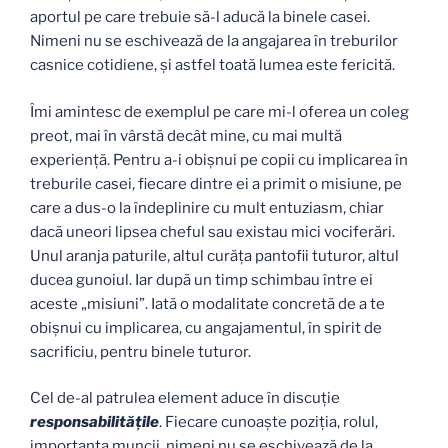
aportul pe care trebuie să-l aducă la binele casei.
Nimeni nu se eschivează de la angajarea în treburilor
casnice cotidiene, şi astfel toată lumea este fericită.
Îmi amintesc de exemplul pe care mi-l oferea un coleg
preot, mai în vârstă decât mine, cu mai multă
experienţă. Pentru a-i obişnui pe copii cu implicarea în
treburile casei, fiecare dintre ei a primit o misiune, pe
care a dus-o la îndeplinire cu mult entuziasm, chiar
dacă uneori lipsea cheful sau existau mici vociferări.
Unul aranja paturile, altul curăţa pantofii tuturor, altul
ducea gunoiul. Iar după un timp schimbau între ei
aceste „misiuni”. Iată o modalitate concretă de a te
obişnui cu implicarea, cu angajamentul, în spirit de
sacrificiu, pentru binele tuturor.
Cel de-al patrulea element aduce în discuţie
responsabilităţile
. Fiecare cunoaşte poziţia, rolul,
importanţa muncii, nimeni nu se eschivează de la