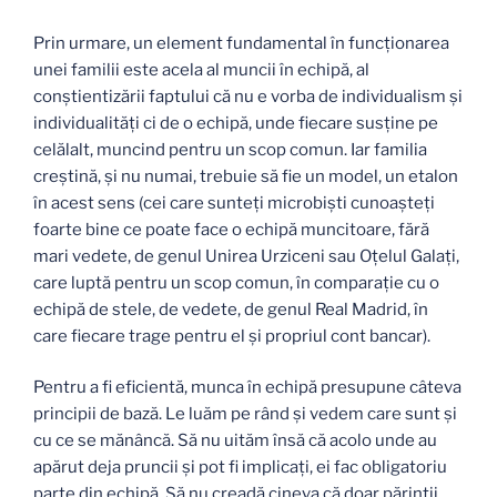
Prin urmare, un element fundamental în funcţionarea
unei familii este acela al muncii în echipă, al
conştientizării faptului că nu e vorba de individualism şi
individualităţi ci de o echipă, unde fiecare susţine pe
celălalt, muncind pentru un scop comun. Iar familia
creştină, şi nu numai, trebuie să fie un model, un etalon
în acest sens (cei care sunteţi microbişti cunoaşteţi
foarte bine ce poate face o echipă muncitoare, fără
mari vedete, de genul Unirea Urziceni sau Oţelul Galaţi,
care luptă pentru un scop comun, în comparaţie cu o
echipă de stele, de vedete, de genul Real Madrid, în
care fiecare trage pentru el şi propriul cont bancar).
Pentru a fi eficientă, munca în echipă presupune câteva
principii de bază. Le luăm pe rând şi vedem care sunt şi
cu ce se mănâncă. Să nu uităm însă că acolo unde au
apărut deja pruncii şi pot fi implicaţi, ei fac obligatoriu
parte din echipă. Să nu creadă cineva că doar părinţii