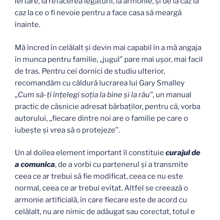
iertare, la refacerea legăturii, la armonie, şi de la caz la
caz la ce o fi nevoie pentru a face casa să meargă
înainte.
Mă încred în celălalt şi devin mai capabil în a mă angaja
în munca pentru familie, „jugul” pare mai uşor, mai facil
de tras. Pentru cei dornici de studiu ulterior,
recomandăm cu căldură lucrarea lui Gary Smalley
„
Cum să-ţi înţelegi soţia la bine şi la rău”
, un manual
practic de căsnicie adresat bărbaţilor, pentru că, vorba
autorului, „fiecare dintre noi are o familie pe care o
iubeşte şi vrea să o protejeze”.
Un al doilea element important îl constituie
curajul de
a comunica
, de a vorbi cu partenerul şi a transmite
ceea ce ar trebui să fie modificat, ceea ce nu este
normal, ceea ce ar trebui evitat. Altfel se creează o
armonie artificială, în care fiecare este de acord cu
celălalt, nu are nimic de adăugat sau corectat, totul e