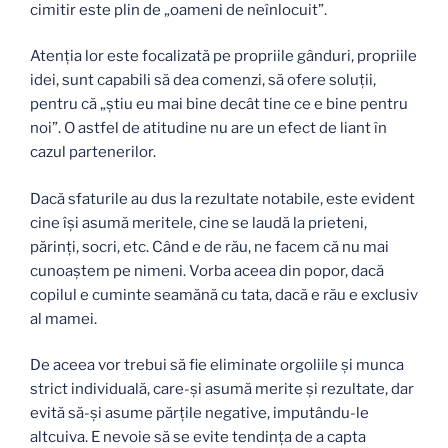
cimitir este plin de „oameni de neînlocuit”.
Atenţia lor este focalizată pe propriile gânduri, propriile
idei, sunt capabili să dea comenzi, să ofere soluţii,
pentru că „ştiu eu mai bine decât tine ce e bine pentru
noi”. O astfel de atitudine nu are un efect de liant în
cazul partenerilor.
Dacă sfaturile au dus la rezultate notabile, este evident
cine îşi asumă meritele, cine se laudă la prieteni,
părinţi, socri, etc. Când e de rău, ne facem că nu mai
cunoaştem pe nimeni. Vorba aceea din popor, dacă
copilul e cuminte seamănă cu tata, dacă e rău e exclusiv
al mamei.
De aceea vor trebui să fie eliminate orgoliile şi munca
strict individuală, care-şi asumă merite şi rezultate, dar
evită să-şi asume părţile negative, imputându-le
altcuiva. E nevoie să se evite tendinţa de a capta