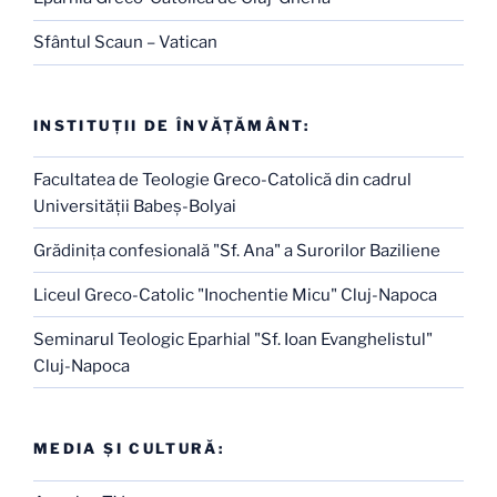
Sfântul Scaun – Vatican
INSTITUŢII DE ÎNVĂŢĂMÂNT:
Facultatea de Teologie Greco-Catolică din cadrul
Universităţii Babeş-Bolyai
Grădiniţa confesională "Sf. Ana" a Surorilor Baziliene
Liceul Greco-Catolic "Inochentie Micu" Cluj-Napoca
Seminarul Teologic Eparhial "Sf. Ioan Evanghelistul"
Cluj-Napoca
MEDIA ŞI CULTURĂ: