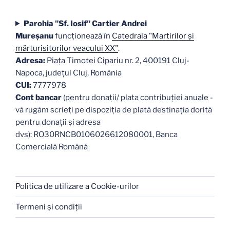
Parohia "Sf. Iosif" Cartier Andrei
Mureşanu
funcţionează în
Catedrala "Martirilor şi
mărturisitorilor veacului XX"
.
Adresa:
Piaţa Timotei Cipariu nr. 2, 400191 Cluj-
Napoca, judeţul Cluj, România
CUI:
7777978
Cont bancar
(pentru donații/ plata contribuției anuale -
vă rugăm scrieți pe dispoziția de plată destinația dorită
pentru donații și adresa
dvs): RO30RNCB0106026612080001, Banca
Comercială Română
Politica de utilizare a Cookie-urilor
Termeni şi condiţii