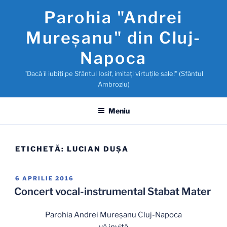
Sari
Parohia "Andrei
la
conținut
Mureşanu" din Cluj-
Napoca
"Dacă îl iubiţi pe Sfântul Iosif, imitaţi virtuţile sale!" (Sfântul
Ambroziu)
Meniu
ETICHETĂ:
LUCIAN DUŞA
PUBLICAT
6 APRILIE 2016
PE
Concert vocal-instrumental Stabat Mater
Parohia Andrei Mureşanu Cluj-Napoca
vă invită