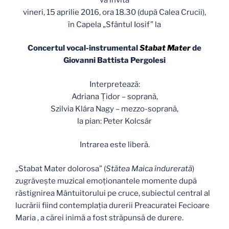
vineri, 15 aprilie 2016, ora 18.30 (după Calea Crucii),
în Capela „Sfântul Iosif” la
Concertul vocal-instrumental
Stabat Mater
de
Giovanni Battista Pergolesi
Interpretează:
Adriana Ţidor – soprană,
Szilvia Klára Nagy – mezzo-soprană,
la pian: Peter Kolcsár
Intrarea este liberă.
„Stabat Mater dolorosa” (
Stătea Maica îndurerată
)
zugrăvește muzical emoționantele momente după
răstignirea Mântuitorului pe cruce, subiectul central al
lucrării fiind contemplația durerii Preacuratei Fecioare
Maria , a cărei inimă a fost străpunsă de durere.