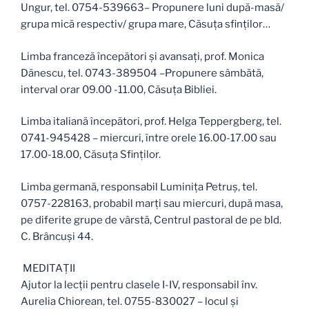
Ungur, tel. 0754-539663– Propunere luni după-masă/
grupa mică respectiv/ grupa mare, Căsuţa sfinților…
Limba franceză începători și avansați, prof. Monica
Dănescu, tel. 0743-389504 –Propunere sâmbătă,
interval orar 09.00 -11.00, Căsuţa Bibliei.
Limba italiană începători, prof. Helga Teppergberg, tel.
0741-945428 – miercuri, între orele 16.00-17.00 sau
17.00-18.00, Căsuța Sfinților.
Limba germană, responsabil Luminița Petruș, tel.
0757-228163, probabil marți sau miercuri, după masa,
pe diferite grupe de vârstă, Centrul pastoral de pe bld.
C. Brâncuși 44.
MEDITAŢII
Ajutor la lecţii pentru clasele I-IV, responsabil înv.
Aurelia Chiorean, tel. 0755-830027 – locul și