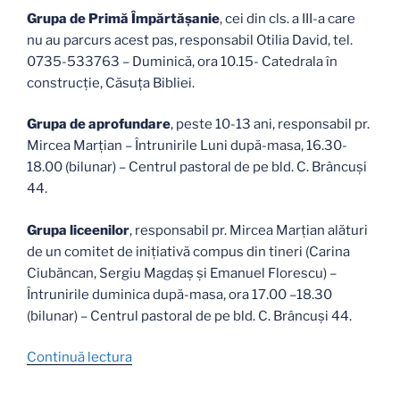
Grupa de Primă Împărtăşanie
, cei din cls. a III-a care
nu au parcurs acest pas, responsabil Otilia David, tel.
0735-533763 – Duminică, ora 10.15- Catedrala în
construcție, Căsuţa Bibliei.
Grupa de aprofundare
, peste 10-13 ani, responsabil pr.
Mircea Marțian – Întrunirile Luni după-masa, 16.30-
18.00 (bilunar) – Centrul pastoral de pe bld. C. Brâncuși
44.
Grupa liceenilor
, responsabil pr. Mircea Marțian alături
de un comitet de inițiativă compus din tineri (Carina
Ciubăncan, Sergiu Magdaș și Emanuel Florescu) –
Întrunirile duminica după-masa, ora 17.00 –18.30
(bilunar) – Centrul pastoral de pe bld. C. Brâncuși 44.
„Orarul
Continuă lectura
activităților
pentru