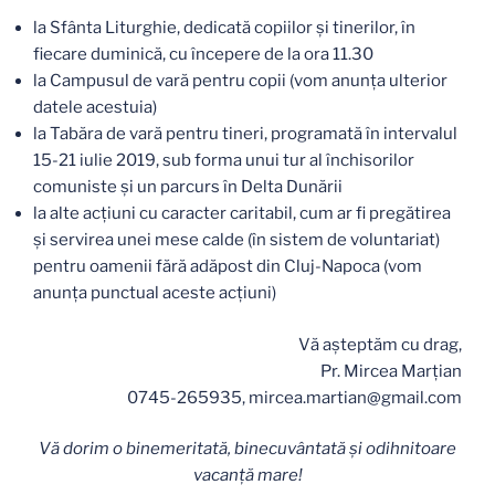
la Sfânta Liturghie, dedicată copiilor și tinerilor, în
fiecare duminică, cu începere de la ora 11.30
la Campusul de vară pentru copii (vom anunța ulterior
datele acestuia)
la Tabăra de vară pentru tineri, programată în intervalul
15-21 iulie 2019, sub forma unui tur al închisorilor
comuniste și un parcurs în Delta Dunării
la alte acțiuni cu caracter caritabil, cum ar fi pregătirea
și servirea unei mese calde (în sistem de voluntariat)
pentru oamenii fără adăpost din Cluj-Napoca (vom
anunța punctual aceste acțiuni)
Vă așteptăm cu drag,
Pr. Mircea Marțian
0745-265935, mircea.martian@gmail.com
Vă dorim o binemeritată, binecuvântată și odihnitoare
vacanță mare!