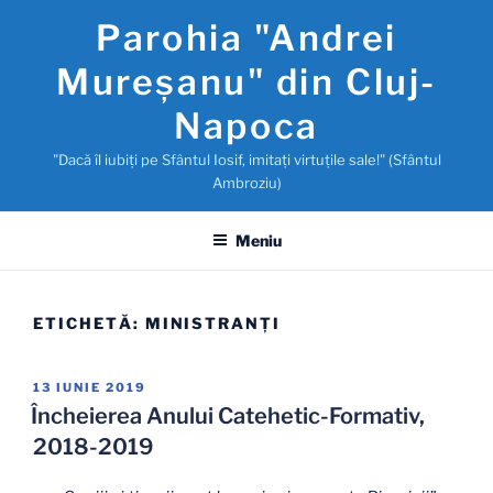
Sari
Parohia "Andrei
la
conținut
Mureşanu" din Cluj-
Napoca
"Dacă îl iubiţi pe Sfântul Iosif, imitaţi virtuţile sale!" (Sfântul
Ambroziu)
Meniu
ETICHETĂ:
MINISTRANŢI
PUBLICAT
13 IUNIE 2019
PE
Încheierea Anului Catehetic-Formativ,
2018-2019