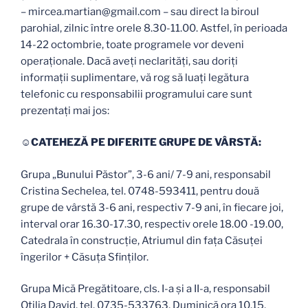
– mircea.martian@gmail.com – sau direct la biroul
parohial, zilnic între orele 8.30-11.00. Astfel, în perioada
14-22 octombrie, toate programele vor deveni
operaționale. Dacă aveți neclarități, sau doriți
informații suplimentare, vă rog să luați legătura
telefonic cu responsabilii programului care sunt
prezentați mai jos:
☺CATEHEZĂ PE DIFERITE GRUPE DE VÂRSTĂ:
Grupa „Bunului Păstor”, 3-6 ani/ 7-9 ani, responsabil
Cristina Sechelea, tel. 0748-593411, pentru două
grupe de vârstă 3-6 ani, respectiv 7-9 ani, în fiecare joi,
interval orar 16.30-17.30, respectiv orele 18.00 -19.00,
Catedrala în construcție, Atriumul din faţa Căsuţei
îngerilor + Căsuța Sfinților.
Grupa Mică Pregătitoare, cls. I-a și a II-a, responsabil
Otilia David, tel. 0735-533763, Duminică ora 10.15,