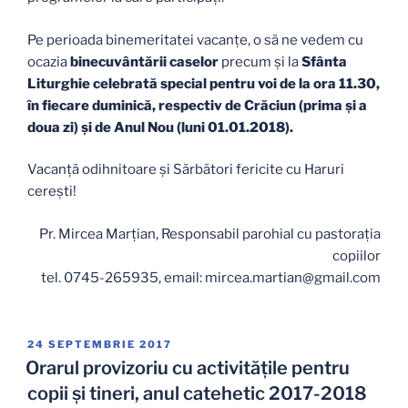
Pe perioada binemeritatei vacanțe, o să ne vedem cu
ocazia
binecuvântării caselor
precum și la
Sfânta
Liturghie celebrată special pentru voi de la ora 11.30,
în fiecare duminică, respectiv de Crăciun (prima și a
doua zi) și de Anul Nou (luni 01.01.2018).
Vacanță odihnitoare și Sărbători fericite cu Haruri
cerești!
Pr. Mircea Marțian, Responsabil parohial cu pastoraţia
copiilor
tel. 0745-265935, email: mircea.martian@gmail.com
PUBLICAT
24 SEPTEMBRIE 2017
PE
Orarul provizoriu cu activitățile pentru
copii și tineri, anul catehetic 2017-2018