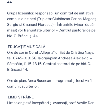
44.
Grupa liceenilor, responsabil un comitet de inițiativă
compus din tineri (Tripleta: Ciubăncan Carina, Magdaș
Sergiu și Emanuel Florescu) – Întrunirile (vineri după-
masa) vor fi anunțate ulterior – Centrul pastoral de pe
bld. C. Brâncuși 44.
EDUCAŢIE MUZICALĂ
Ore de cor în Corul „Allegria” dirijat de Cristina Nagy,
tel. 0745-018158, la orgă/pian Andreea Alexievici –
Sâmbăta, 11.15-13.15, Centrul pastoral de pe bld. C.
Brâncuși 44.
Ore de pian, Anca Busecan – programul și locul va fi
comunicat ulterior.
LIMBI STRĂINE
Limba engleză începători și avansați, prof. Vasile Dan