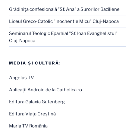
Grădiniţa confesională "Sf. Ana" a Surorilor Baziliene
Liceul Greco-Catolic "Inochentie Micu" Cluj-Napoca
Seminarul Teologic Eparhial "Sf. Ioan Evanghelistul"
Cluj-Napoca
MEDIA ŞI CULTURĂ:
Angelus TV
Aplicaţii Android de la Catholica.ro
Editura Galaxia Gutenberg
Editura Viaţa Creştină
Maria TV România