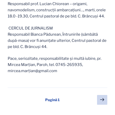
Responsabil prof. Lucian Chiorean – origami,
navomodelism, construcții ambarcațiuni…, marti, orele
18.0 -19.30, Centrul pastoral de pe bld. C. Brâncuși 44.
CERCUL DE JURNALISM
Responsabil Bianca Pădurean, Întrunirile (sâmbătă
după-masa) vor fi anunțate ulterior, Centrul pastoral de
pe bld. C. Brâncuși 44.
Pace, seriozitate, responsabilitate și multă iubire, pr.
Mircea Marțian, Paroh, tel. 0745-265935,
mircea.marțian@gmail.com
Paginație
Pagi
Pagină
1
urmă
articole