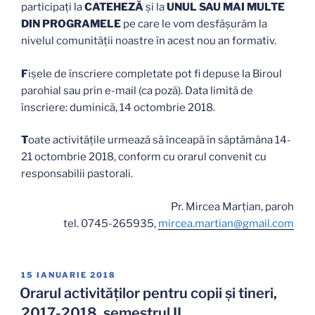
participați la
CATEHEZĂ
și la
UNUL SAU MAI MULTE
DIN PROGRAMELE
pe care le vom desfăşurăm la
nivelul comunității noastre în acest nou an formativ.
F
işele de înscriere completate pot fi depuse la Biroul
parohial sau prin e-mail (ca poză). Data limită de
înscriere: duminică, 14 octombrie 2018.
T
oate activitățile urmează să înceapă în săptămâna 14-
21 octombrie 2018, conform cu orarul convenit cu
responsabilii pastorali.
Pr. Mircea Marțian, paroh
tel. 0745-265935,
mircea.martian@gmail.com
PUBLICAT
15 IANUARIE 2018
PE
Orarul activităților pentru copii și tineri,
2017-2018, semestrul II