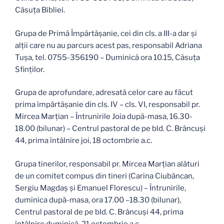
Căsuţa Bibliei.
Grupa de Primă Împărtăşanie, cei din cls. a III-a dar și
alții care nu au parcurs acest pas, responsabil Adriana
Tușa, tel. 0755-356190 – Duminică ora 10.15, Căsuţa
Sfinților.
Grupa de aprofundare, adresată celor care au făcut
prima împărtășanie din cls. IV – cls. VI, responsabil pr.
Mircea Marțian – Întrunirile Joia după-masa, 16.30-
18.00 (bilunar) – Centrul pastoral de pe bld. C. Brâncuși
44, prima întâlnire joi, 18 octombrie a.c.
Grupa tinerilor, responsabil pr. Mircea Marțian alături
de un comitet compus din tineri (Carina Ciubăncan,
Sergiu Magdaș și Emanuel Florescu) – Întrunirile,
duminica după-masa, ora 17.00 –18.30 (bilunar),
Centrul pastoral de pe bld. C. Brâncuși 44, prima
întâlnire duminică, 21 octombrie a.c.