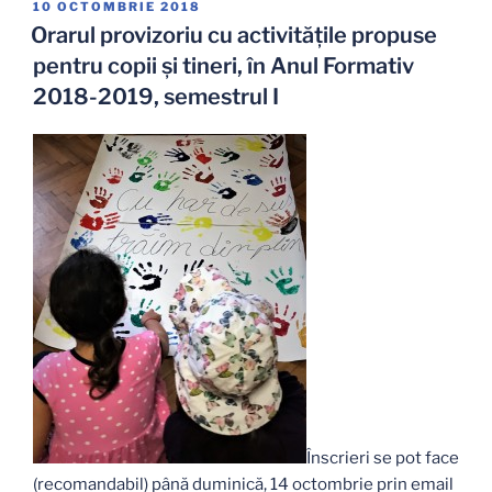
activitățile
PUBLICAT
10 OCTOMBRIE 2018
PE
propuse
Orarul provizoriu cu activitățile propuse
pentru
pentru copii și tineri, în Anul Formativ
copii
2018-2019, semestrul I
și
tineri,
în
Anul
Formativ,
2018-
2019
/
semestrul
II”
Înscrieri se pot face
(recomandabil) până duminică, 14 octombrie prin email