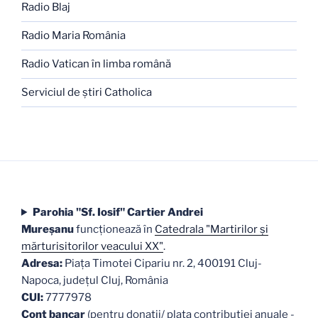
Radio Blaj
Radio Maria România
Radio Vatican în limba română
Serviciul de ştiri Catholica
Parohia "Sf. Iosif" Cartier Andrei
Mureşanu
funcţionează în
Catedrala "Martirilor şi
mărturisitorilor veacului XX"
.
Adresa:
Piaţa Timotei Cipariu nr. 2, 400191 Cluj-
Napoca, judeţul Cluj, România
CUI:
7777978
Cont bancar
(pentru donații/ plata contribuției anuale -