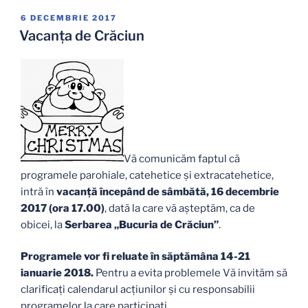
copii
PUBLICAT
6 DECEMBRIE 2017
PE
și
Vacanța de Crăciun
tineri,
2017-
2018,
semestrul
II”
Vă comunicăm faptul că
programele parohiale, catehetice şi extracatehetice,
intră în
vacanţă începând de sâmbătă, 16 decembrie
2017 (ora 17.00)
, dată la care vă așteptăm, ca de
obicei, la
Serbarea „Bucuria de Crăciun”
.
Programele vor fi reluate în săptămâna 14-21
ianuarie 2018.
Pentru a evita problemele Vă invităm să
clarificați calendarul acțiunilor și cu responsabilii
programelor la care participați.