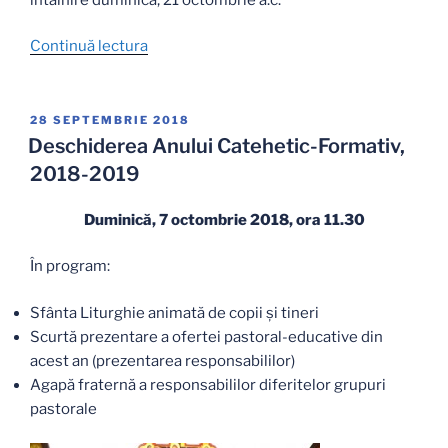
„Orarul
Continuă lectura
provizoriu
cu
activitățile
PUBLICAT
28 SEPTEMBRIE 2018
PE
propuse
Deschiderea Anului Catehetic-Formativ,
pentru
2018-2019
copii
și
Duminică, 7 octombrie 2018, ora 11.30
tineri,
în
În program:
Anul
Formativ
Sfânta Liturghie animată de copii și tineri
2018-
Scurtă prezentare a ofertei pastoral-educative din
2019,
acest an (prezentarea responsabililor)
semestrul
Agapă fraternă a responsabililor diferitelor grupuri
I”
pastorale