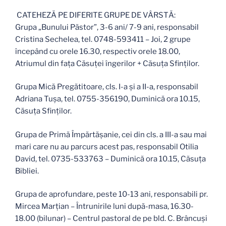
CATEHEZĂ PE DIFERITE GRUPE DE VÂRSTĂ:
Grupa „Bunului Păstor”, 3-6 ani/ 7-9 ani, responsabil
Cristina Sechelea, tel. 0748-593411 – Joi, 2 grupe
începând cu orele 16.30, respectiv orele 18.00,
Atriumul din fața Căsuţei îngerilor + Căsuța Sfinților.
Grupa Mică Pregătitoare, cls. I-a și a II-a, responsabil
Adriana Tușa, tel. 0755-356190, Duminică ora 10.15,
Căsuţa Sfinţilor.
Grupa de Primă Împărtăşanie, cei din cls. a III-a sau mai
mari care nu au parcurs acest pas, responsabil Otilia
David, tel. 0735-533763 – Duminică ora 10.15, Căsuţa
Bibliei.
Grupa de aprofundare, peste 10-13 ani, responsabili pr.
Mircea Marțian – Întrunirile luni după-masa, 16.30-
18.00 (bilunar) – Centrul pastoral de pe bld. C. Brâncuși