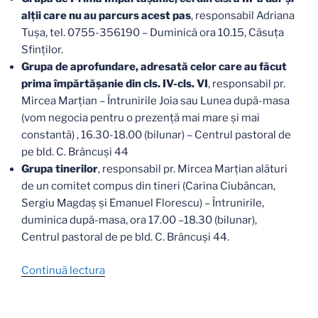
alții care nu au parcurs acest pas
, responsabil Adriana
Tușa, tel. 0755-356190 – Duminică ora 10.15, Căsuţa
Sfinților.
Grupa de aprofundare, adresată celor care au făcut
prima împărtășanie din cls. IV-cls. VI
, responsabil pr.
Mircea Marțian – Întrunirile Joia sau Lunea după-masa
(vom negocia pentru o prezență mai mare și mai
constantă) , 16.30-18.00 (bilunar) – Centrul pastoral de
pe bld. C. Brâncuși 44
Grupa tinerilor
, responsabil pr. Mircea Marțian alături
de un comitet compus din tineri (Carina Ciubăncan,
Sergiu Magdaș și Emanuel Florescu) – Întrunirile,
duminica după-masa, ora 17.00 –18.30 (bilunar),
Centrul pastoral de pe bld. C. Brâncuși 44.
„Orarul
Continuă lectura
provizoriu
cu