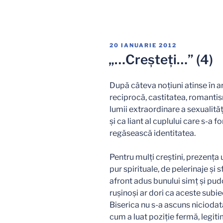
Vă
mai
înmulţiţi?…
(3)
PUBLICAT
20 IANUARIE 2012
Oare?”
PE
„…Creşteţi…” (4)
După câteva noţiuni atinse în ar
reciprocă, castitatea, romanti
lumii extraordinare a sexualită
şi ca liant al cuplului care s-a
regăsească identitatea.
Pentru mulţi creştini, prezenţa 
pur spirituale, de pelerinaje şi 
afront adus bunului simţ şi pud
ruşinoşi ar dori ca aceste subiec
Biserica nu s-a ascuns niciodată
cum a luat poziţie fermă, legit