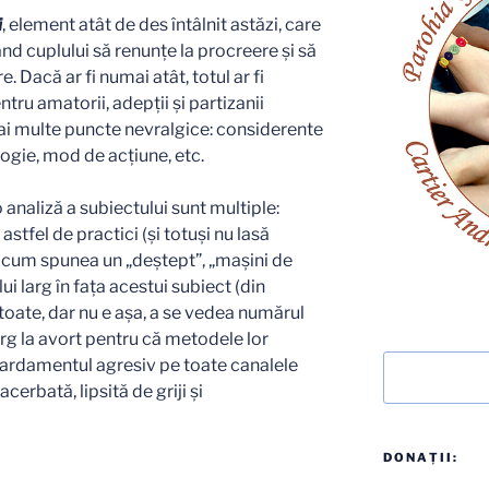
i
, element atât de des întâlnit astăzi, care
ând cuplului să renunţe la procreere şi să
. Dacă ar fi numai atât, totul ar fi
tru amatorii, adepţii şi partizanii
mai multe puncte nevralgice: considerente
ogie, mod de acţiune, etc.
o analiză a subiectului sunt multiple:
 astfel de practici (şi totuşi nu lasă
, cum spunea un „deştept”, „maşini de
ui larg în faţa acestui subiect (din
e toate, dar nu e aşa, a se vedea numărul
g la avort pentru că metodele lor
Caută
ardamentul agresiv pe toate canalele
erbată, lipsită de griji şi
DONAȚII: