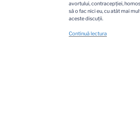
avortului, contracepţiei, homose
să o fac nici eu, cu atât mai mul
aceste discuţii.
„„…
Continuă lectura
Creşteţi…”
(4)”