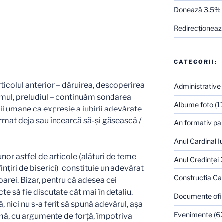
Donează 3,5%
Redirecţionează
CATEGORII:
ticolul anterior – dăruirea, descoperirea
Administrative
smul, preludiul – continuăm sondarea
Albume foto
(1
ţii umane ca expresie a iubirii adevărate
 format deja sau încearcă să-şi găsească /
An formativ pa
Anul Cardinal I
unor astfel de articole (alături de teme
Anul Credinţei
sfinţiri de biserici) constituie un adevărat
Construcţia Ca
oarei. Bizar, pentru că adesea cei
te să fie discutate cât mai în detaliu.
Documente ofi
, nici nu s-a ferit să spună adevărul, aşa
Evenimente
(6
imă, cu argumente de forţă, împotriva