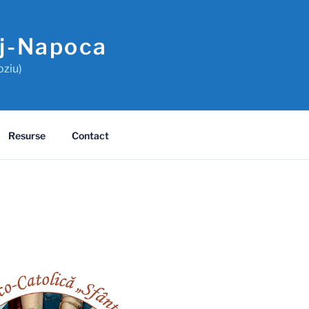
uj-Napoca
oziu)
Resurse
Contact