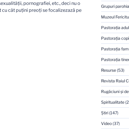
xualităţii, pornografiei, etc., deci nu o
Grupuri parohia
t cu cât puţini preoţi se focalizezază pe
Muzeul Fericitu
Pastoraţia adulţ
Pastoraţia copi
Pastoraţia famil
Pastoraţia tiner
Resurse
(53)
Revista Raiul C
Rugăciuni şi de
Spiritualitate
(2
Ştiri
(147)
Video
(37)