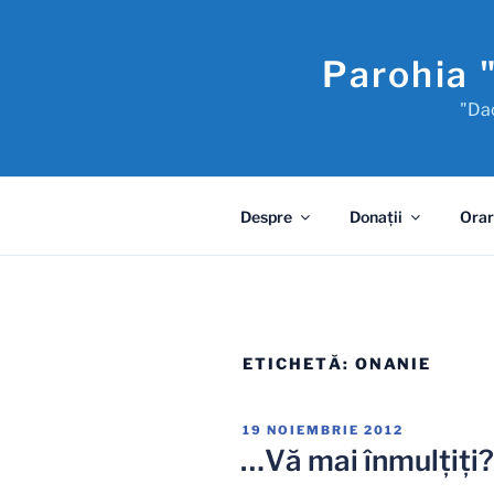
Sari
la
Parohia 
conținut
"Dac
Despre
Donaţii
Orar
ETICHETĂ:
ONANIE
PUBLICAT
19 NOIEMBRIE 2012
PE
…Vă mai înmulţiţi?