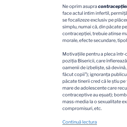
Ne oprim asupra
contracepţie
face actul intim infertil, permiţ
se focalizeze exclusiv pe plăcere
simplu, numai că, din păcate pen
contracepţiei, trebuie atinse 
morale, efecte secundare, tipol
Motivaţiile pentru a pleca într-
poziţia Bisericii, care înfierează
oamenii de izbelişte, să devină
făcut copii”); ignoranţa publicul
păcate tinerii cred că le ştiu p
mare de adolescente care recur
contraceptive au eşuat); bomb
mass-media la o sexualitate exac
compromisuri, etc.
„…
Continuă lectura