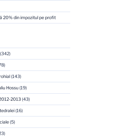
 20% din impozitul pe profit
(342)
78)
rohial
(143)
uliu Hossu
(19)
 2012-2013
(43)
tedralei
(16)
ciale
(5)
23)