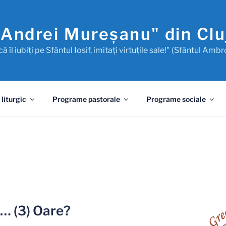
"Andrei Mureşanu" din Cl
ă îl iubiţi pe Sfântul Iosif, imitaţi virtuţile sale!" (Sfântul Ambr
 liturgic
Programe pastorale
Programe sociale
… (3) Oare?