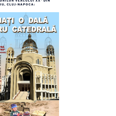
RILOR VEACULUI XX" DIN
IU, CLUJ-NAPOCA: