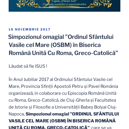
PUBLICAT
16 NOIEMBRIE 2017
PE
Simpozionul omagial ”Ordinul Sfântului
Vasile cel Mare (OSBM) în Biserica
Română Unită Cu Roma, Greco-Catolică”
Lăudat să fie ISUS !
În Anul Jubiliar 2017 al Ordinului Sfântului Vasile cel
Mare, Provincia Sfinții Apostoli Petru și Pavel România
organizează, în colaborare cu Episcopia Română Unită
cu Roma, Greco-Catolică, de Cluj-Gherla și Facultatea
de Istorie și Filosofie a Universității Babeș Bolyai Cluj-
Napoca,
Simpozionul omagial ”ORDINUL SFÂNTULUI
VASILE CEL MARE (OSBM) ÎN BISERICA ROMÂNĂ
UNITĂ CU ROMA, GRECO-CATOLICĂ”
, care se va