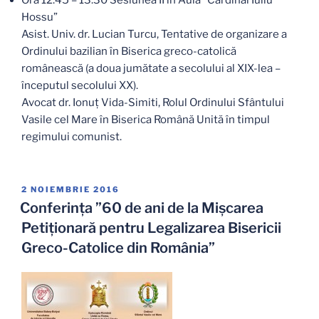
Ora 12.45 – 13.30 Sesiunea II în Aula ”Cardinal Iuliu
Hossu”
Asist. Univ. dr. Lucian Turcu, Tentative de organizare a
Ordinului bazilian în Biserica greco-catolică
românească (a doua jumătate a secolului al XIX-lea –
începutul secolului XX).
Avocat dr. Ionuț Vida-Simiti, Rolul Ordinului Sfântului
Vasile cel Mare în Biserica Română Unită în timpul
regimului comunist.
PUBLICAT
2 NOIEMBRIE 2016
PE
Conferința ”60 de ani de la Mișcarea
Petiționară pentru Legalizarea Bisericii
Greco-Catolice din România”