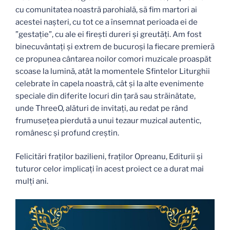
cu comunitatea noastră parohială, să fim martori ai
acestei nașteri, cu tot ce a însemnat perioada ei de
”gestație”, cu ale ei firești dureri și greutăți. Am fost
binecuvântați și extrem de bucuroși la fiecare premieră
ce propunea cântarea noilor comori muzicale proaspăt
scoase la lumină, atât la momentele Sfintelor Liturghii
celebrate în capela noastră, cât și la alte evenimente
speciale din diferite locuri din țară sau străinătate,
unde ThreeO, alături de invitați, au redat pe rând
frumusețea pierdută a unui tezaur muzical autentic,
românesc și profund creștin.
Felicitări fraților bazilieni, fraților Opreanu, Editurii și
tuturor celor implicați în acest proiect ce a durat mai
mulți ani.