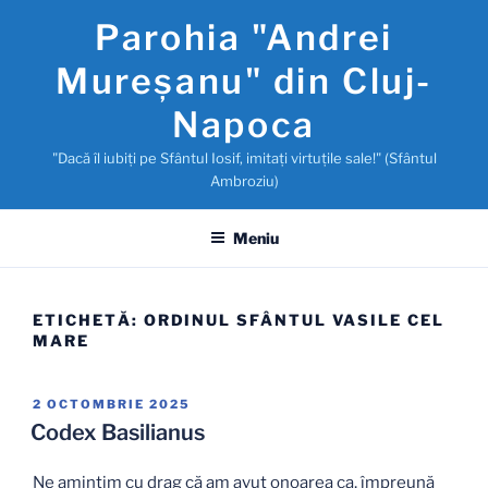
Sari
Parohia "Andrei
la
conținut
Mureşanu" din Cluj-
Napoca
"Dacă îl iubiţi pe Sfântul Iosif, imitaţi virtuţile sale!" (Sfântul
Ambroziu)
Meniu
ETICHETĂ:
ORDINUL SFÂNTUL VASILE CEL
MARE
PUBLICAT
2 OCTOMBRIE 2025
PE
Codex Basilianus
Ne amintim cu drag că am avut onoarea ca, împreună