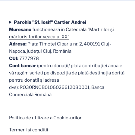
Parohia "Sf. Iosif" Cartier Andrei
Mureşanu
funcţionează în
Catedrala "Martirilor şi
mărturisitorilor veacului XX"
.
Adresa:
Piaţa Timotei Cipariu nr. 2, 400191 Cluj-
Napoca, judeţul Cluj, România
CUI:
7777978
Cont bancar
(pentru donații/ plata contribuției anuale -
vă rugăm scrieți pe dispoziția de plată destinația dorită
pentru donații și adresa
dvs): RO30RNCB0106026612080001, Banca
Comercială Română
Politica de utilizare a Cookie-urilor
Termeni şi condiţii