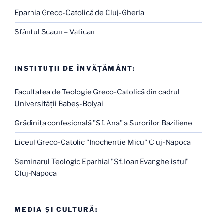
Eparhia Greco-Catolică de Cluj-Gherla
Sfântul Scaun – Vatican
INSTITUŢII DE ÎNVĂŢĂMÂNT:
Facultatea de Teologie Greco-Catolică din cadrul
Universităţii Babeş-Bolyai
Grădiniţa confesională "Sf. Ana" a Surorilor Baziliene
Liceul Greco-Catolic "Inochentie Micu" Cluj-Napoca
Seminarul Teologic Eparhial "Sf. Ioan Evanghelistul"
Cluj-Napoca
MEDIA ŞI CULTURĂ: