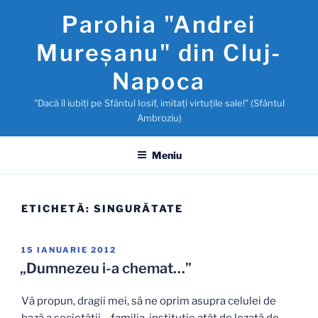
Sari
Parohia "Andrei
la
conținut
Mureşanu" din Cluj-
Napoca
"Dacă îl iubiţi pe Sfântul Iosif, imitaţi virtuţile sale!" (Sfântul
Ambroziu)
Meniu
ETICHETĂ:
SINGURĂTATE
PUBLICAT
15 IANUARIE 2012
PE
„Dumnezeu i-a chemat…”
Vă propun, dragii mei, să ne oprim asupra celulei de
bază a societăţii – familia, instituţie atât de lezată de