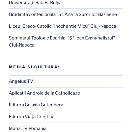
Universităţii Babeş-Bolyai
Grădiniţa confesională "Sf. Ana" a Surorilor Baziliene
Liceul Greco-Catolic "Inochentie Micu" Cluj-Napoca
Seminarul Teologic Eparhial "Sf. Ioan Evanghelistul"
Cluj-Napoca
MEDIA ŞI CULTURĂ:
Angelus TV
Aplicaţii Android de la Catholica.ro
Editura Galaxia Gutenberg
Editura Viaţa Creştină
Maria TV România