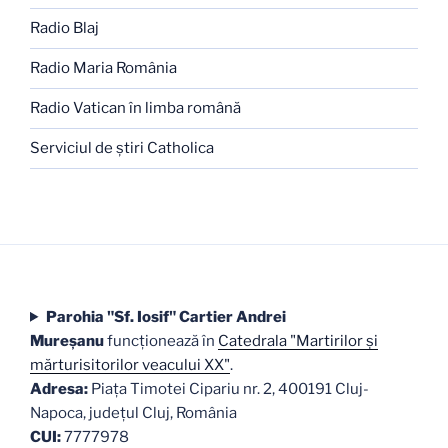
Radio Blaj
Radio Maria România
Radio Vatican în limba română
Serviciul de ştiri Catholica
Parohia "Sf. Iosif" Cartier Andrei
Mureşanu
funcţionează în
Catedrala "Martirilor şi
mărturisitorilor veacului XX"
.
Adresa:
Piaţa Timotei Cipariu nr. 2, 400191 Cluj-
Napoca, judeţul Cluj, România
CUI:
7777978