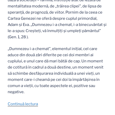
mentalitatea modernă, de „trăirea clipei”, de lipsa de
speranţă, de prognoză, de viitor. Pornim de la ceea ce
Cartea Genezei ne oferă despre cuplul primordial,
Adam şi Eva. „Dumnezeu i-a chemat, i-a binecuvântat şi
le-a spus: Creşteţi, vă înmulţiţi şi umpleţi pământul”
(Gen. 1, 28 ).
„Dumnezeu i-a chemat”, elementul iniţial, cel care
aduce din două zări diferite pe cei doi membri ai
cuplului, e unul care dă mari bătăi de cap. Un moment
de cotitură în cadrul a două destine, un moment venit
să schimbe desfăşurarea individuală a unei vieţi, un
moment care-i cheamă pe cei doi la împărtăşirea în
comun a vieţii, cu toate aspectele ei, pozitive sau
negative.
„„Dumnezeu
Continuă lectura
i-